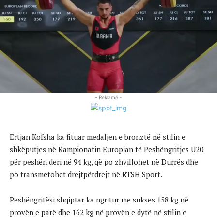
- Reklamë -
Ertjan Kofsha ka fituar medaljen e bronztë në stilin e
shkëputjes në Kampionatin Europian të Peshëngritjes U20
për peshën deri në 94 kg, që po zhvillohet në Durrës dhe
po transmetohet drejtpërdrejt në RTSH Sport.
Peshëngritësi shqiptar ka ngritur me sukses 158 kg në
provën e parë dhe 162 kg në provën e dytë në stilin e