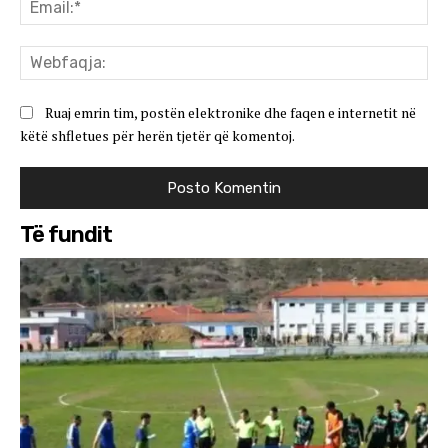
Ema
We
Ruaj emrin tim, postën elektronike dhe faqen e internetit në
këtë shfletues për herën tjetër që komentoj.
Të fundit