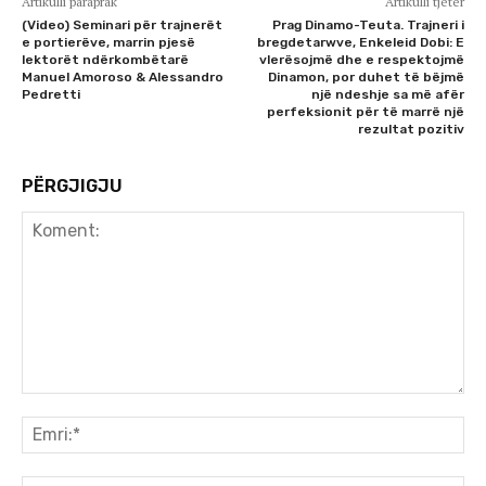
Artikulli paraprak
Artikulli tjetër
(Video) Seminari për trajnerët
Prag Dinamo-Teuta. Trajneri i
e portierëve, marrin pjesë
bregdetarwve, Enkeleid Dobi: E
lektorët ndërkombëtarë
vlerësojmë dhe e respektojmë
Manuel Amoroso & Alessandro
Dinamon, por duhet të bëjmë
Pedretti
një ndeshje sa më afër
perfeksionit për të marrë një
rezultat pozitiv
PËRGJIGJU
Koment:
Emr