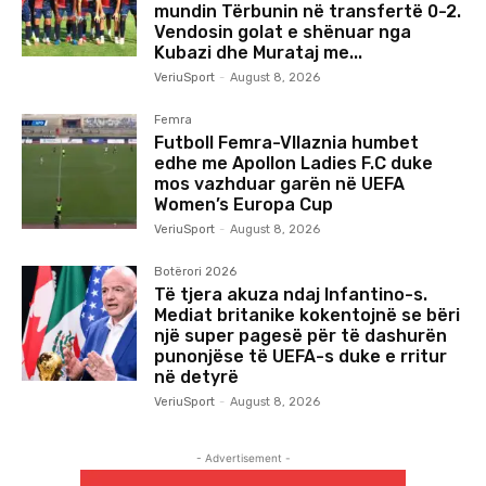
mundin Tërbunin në transfertë 0-2.
Vendosin golat e shënuar nga
Kubazi dhe Murataj me...
VeriuSport
-
August 8, 2026
Femra
Futboll Femra-Vllaznia humbet
edhe me Apollon Ladies F.C duke
mos vazhduar garën në UEFA
Women’s Europa Cup
VeriuSport
-
August 8, 2026
Botërori 2026
Të tjera akuza ndaj Infantino-s.
Mediat britanike kokentojnë se bëri
një super pagesë për të dashurën
punonjëse të UEFA-s duke e rritur
në detyrë
VeriuSport
-
August 8, 2026
- Advertisement -