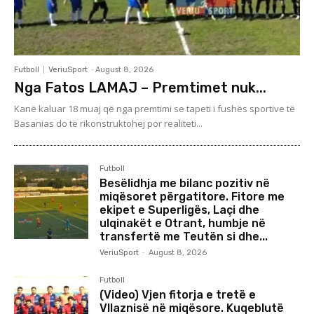
Futboll
VeriuSport
-
August 8, 2026
Nga Fatos LAMAJ – Premtimet nuk...
Kanë kaluar 18 muaj që nga premtimi se tapeti i fushës sportive të
Basanias do të rikonstruktohej por realiteti...
Futboll
Besëlidhja me bilanc pozitiv në
miqësoret përgatitore. Fitore me
ekipet e Superligës, Laçi dhe
ulqinakët e Otrant, humbje në
transfertë me Teutën si dhe...
VeriuSport
-
August 8, 2026
Futboll
(Video) Vjen fitorja e tretë e
Vllaznisë në miqësore. Kuqeblutë