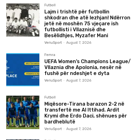
Futboll
Lajm i trishtë për futbollin
shkodran dhe atë lezhjan! Ndërron
jetë në moshën 75 vjeçare ish
futbollisti i Vllaznisë dhe
Besëlidhjes, Myzafer Mani
VeriuSport
-
August 7, 2026
Femra
UEFA Women’s Champions League/
Vllaznia dhe Apolonia, nesër në
fushë për ndeshjet e dyta
VeriuSport
-
August 7, 2026
Futboll
Miqësore-Tirana barazon 2-2 në
transfertë me Al Ittihad. Ardit
Krymi dhe Erdo Daci, shënues për
bardheblutë
VeriuSport
-
August 7, 2026