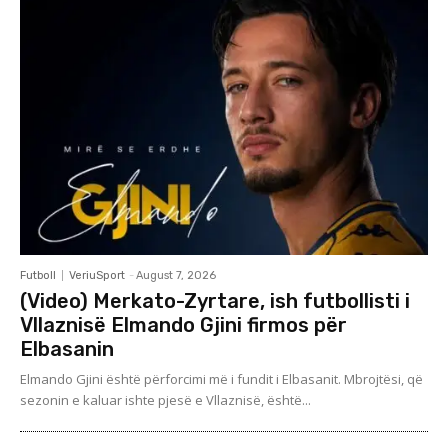
Futboll
VeriuSport
-
August 7, 2026
(Video) Merkato-Zyrtare, ish futbollisti i
Vllaznisë Elmando Gjini firmos për
Elbasanin
Elmando Gjini është përforcimi më i fundit i Elbasanit. Mbrojtësi, që
sezonin e kaluar ishte pjesë e Vllaznisë, është...