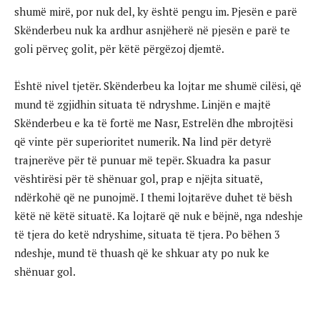
shumë mirë, por nuk del, ky është pengu im. Pjesën e parë
Skënderbeu nuk ka ardhur asnjëherë në pjesën e parë te
goli përveç golit, për këtë përgëzoj djemtë.
Është nivel tjetër. Skënderbeu ka lojtar me shumë cilësi, që
mund të zgjidhin situata të ndryshme. Linjën e majtë
Skënderbeu e ka të fortë me Nasr, Estrelën dhe mbrojtësi
që vinte për superioritet numerik. Na lind për detyrë
trajnerëve për të punuar më tepër. Skuadra ka pasur
vështirësi për të shënuar gol, prap e njëjta situatë,
ndërkohë që ne punojmë. I themi lojtarëve duhet të bësh
këtë në këtë situatë. Ka lojtarë që nuk e bëjnë, nga ndeshje
të tjera do ketë ndryshime, situata të tjera. Po bëhen 3
ndeshje, mund të thuash që ke shkuar aty po nuk ke
shënuar gol.