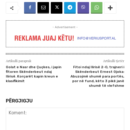
- Advertisement -
Artikulli paraprak
Artikulli tjetër
Golat e Nasr dhe Çuçkes, i japin
Fitoi ndaj Ilirisë 2-0, trajneri i
fitoren Skënderbeut ndaj
Skënderbeut Ernest Gjoka:
Ilirisë. Korçarët kapin kreun e
Abuzojmë shumë para portës,
klasifikimit
por në fund, këto 3 pikë janë
shumë të vlefshme
PËRGJIGJU