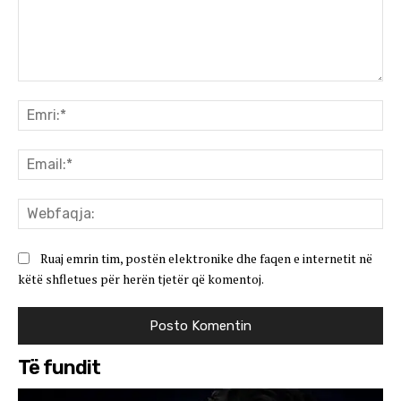
Koment:
Emr
Ema
We
Ruaj emrin tim, postën elektronike dhe faqen e internetit në
këtë shfletues për herën tjetër që komentoj.
Të fundit