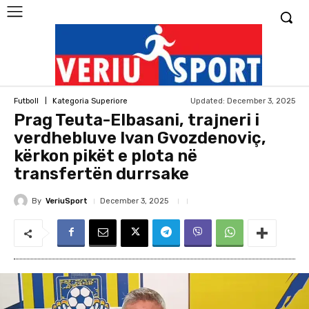
Updated:
December 3, 2025
Futboll
Kategoria Superiore
Prag Teuta-Elbasani, trajneri i
verdhebluve Ivan Gvozdenoviç,
kërkon pikët e plota në
transfertën durrsake
By
VeriuSport
December 3, 2025