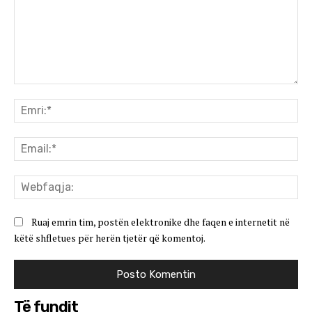
Koment:
Emr
Ema
We
Ruaj emrin tim, postën elektronike dhe faqen e internetit në
këtë shfletues për herën tjetër që komentoj.
Të fundit