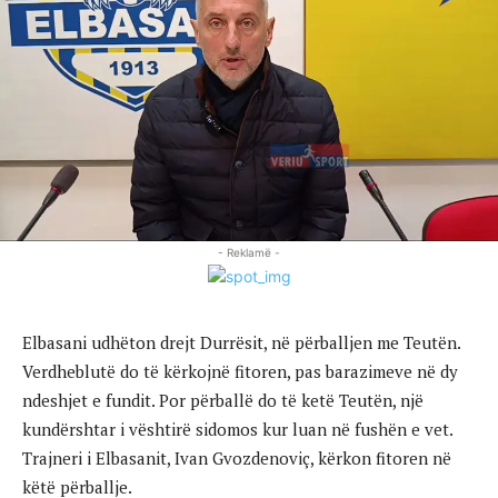
- Reklamë -
Elbasani udhëton drejt Durrësit, në përballjen me Teutën.
Verdheblutë do të kërkojnë fitoren, pas barazimeve në dy
ndeshjet e fundit. Por përballë do të ketë Teutën, një
kundërshtar i vështirë sidomos kur luan në fushën e vet.
Trajneri i Elbasanit, Ivan Gvozdenoviç, kërkon fitoren në
këtë përballje.