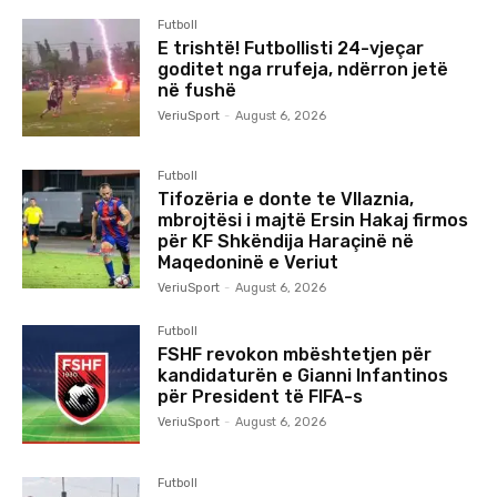
Futboll
E trishtë! Futbollisti 24-vjeçar
goditet nga rrufeja, ndërron jetë
në fushë
VeriuSport
-
August 6, 2026
Futboll
Tifozëria e donte te Vllaznia,
mbrojtësi i majtë Ersin Hakaj firmos
për KF Shkëndija Haraçinë në
Maqedoninë e Veriut
VeriuSport
-
August 6, 2026
Futboll
FSHF revokon mbështetjen për
kandidaturën e Gianni Infantinos
për President të FIFA-s
VeriuSport
-
August 6, 2026
Futboll