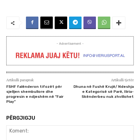
- Advertisement -
Artikulli paraprak
Artikulli tjetër
FSHF falënderon tifozët për
Dhuna në Fushë Krujë/ Ndeshja
sjelljen shembullore dhe
e Kategorisë së Parë, Iliria-
progresin e ndjeshëm në “Fair
Skënderbeu nuk zhvillohet
Play”
PËRGJIGJU