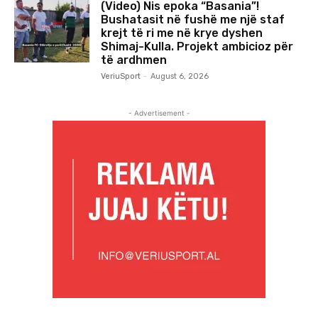
(Video) Nis epoka “Basania”!
Bushatasit në fushë me një staf
krejt të ri me në krye dyshen
Shimaj-Kulla. Projekt ambicioz për
të ardhmen
VeriuSport
-
August 6, 2026
- Advertisement -