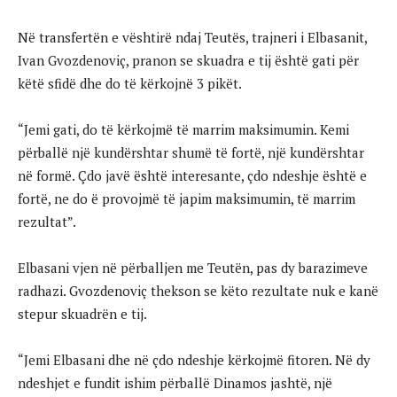
Në transfertën e vështirë ndaj Teutës, trajneri i Elbasanit,
Ivan Gvozdenoviç, pranon se skuadra e tij është gati për
këtë sfidë dhe do të kërkojnë 3 pikët.
“Jemi gati, do të kërkojmë të marrim maksimumin. Kemi
përballë një kundërshtar shumë të fortë, një kundërshtar
në formë. Çdo javë është interesante, çdo ndeshje është e
fortë, ne do ë provojmë të japim maksimumin, të marrim
rezultat”.
Elbasani vjen në përballjen me Teutën, pas dy barazimeve
radhazi. Gvozdenoviç thekson se këto rezultate nuk e kanë
stepur skuadrën e tij.
“Jemi Elbasani dhe në çdo ndeshje kërkojmë fitoren. Në dy
ndeshjet e fundit ishim përballë Dinamos jashtë, një