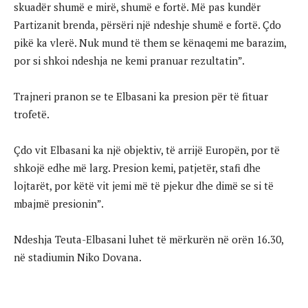
skuadër shumë e mirë, shumë e fortë. Më pas kundër
Partizanit brenda, përsëri një ndeshje shumë e fortë. Çdo
pikë ka vlerë. Nuk mund të them se kënaqemi me barazim,
por si shkoi ndeshja ne kemi pranuar rezultatin”.
Trajneri pranon se te Elbasani ka presion për të fituar
trofetë.
Çdo vit Elbasani ka një objektiv, të arrijë Europën, por të
shkojë edhe më larg. Presion kemi, patjetër, stafi dhe
lojtarët, por këtë vit jemi më të pjekur dhe dimë se si të
mbajmë presionin”.
Ndeshja Teuta-Elbasani luhet të mërkurën në orën 16.30,
në stadiumin Niko Dovana.