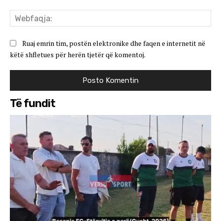
We
Ruaj emrin tim, postën elektronike dhe faqen e internetit në
këtë shfletues për herën tjetër që komentoj.
Të fundit