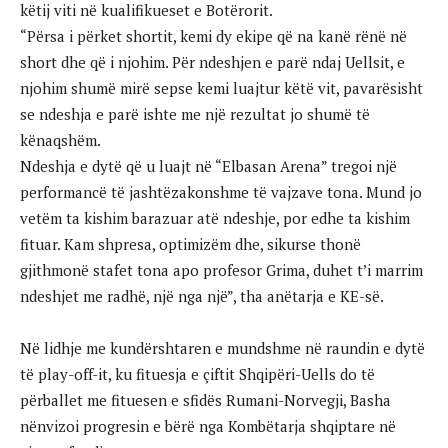
këtij viti në kualifikueset e Botërorit.
“Përsa i përket shortit, kemi dy ekipe që na kanë rënë në
short dhe që i njohim. Për ndeshjen e parë ndaj Uellsit, e
njohim shumë mirë sepse kemi luajtur këtë vit, pavarësisht
se ndeshja e parë ishte me një rezultat jo shumë të
kënaqshëm.
Ndeshja e dytë që u luajt në “Elbasan Arena” tregoi një
performancë të jashtëzakonshme të vajzave tona. Mund jo
vetëm ta kishim barazuar atë ndeshje, por edhe ta kishim
fituar. Kam shpresa, optimizëm dhe, sikurse thonë
gjithmonë stafet tona apo profesor Grima, duhet t’i marrim
ndeshjet me radhë, një nga një”, tha anëtarja e KE-së.
Në lidhje me kundërshtaren e mundshme në raundin e dytë
të play-off-it, ku fituesja e çiftit Shqipëri-Uells do të
përballet me fituesen e sfidës Rumani-Norvegji, Basha
nënvizoi progresin e bërë nga Kombëtarja shqiptare në