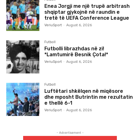
Enea Jorgji me një trupë arbitrash
shqiptar gjykojnë në raundin e
tretë të UEFA Conference League
VeriuSport
-
August 6, 2026
Futboll
Futbolli librazhdas në zi!
*Lamtumirë Besnik Çota!*
VeriuSport
-
August 6, 2026
Futboll
Luftëtari shkëlqen në miqësore
dhe mposht Butrintin me rezultatin
e thellë 6-1
VeriuSport
-
August 6, 2026
- Advertisement -