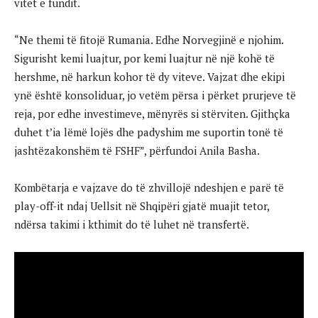
vitet e fundit.
“Ne themi të fitojë Rumania. Edhe Norvegjinë e njohim.
Sigurisht kemi luajtur, por kemi luajtur në një kohë të
hershme, në harkun kohor të dy viteve. Vajzat dhe ekipi
ynë është konsoliduar, jo vetëm përsa i përket prurjeve të
reja, por edhe investimeve, mënyrës si stërviten. Gjithçka
duhet t’ia lëmë lojës dhe padyshim me suportin tonë të
jashtëzakonshëm të FSHF”, përfundoi Anila Basha.
Kombëtarja e vajzave do të zhvillojë ndeshjen e parë të
play-off-it ndaj Uellsit në Shqipëri gjatë muajit tetor,
ndërsa takimi i kthimit do të luhet në transfertë.