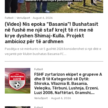
Futboll
VeriuSport
-
August 6, 2026
(Video) Nis epoka “Basania”! Bushatasit
në fushë me një staf krejt të ri me në
krye dyshen Shimaj-Kulla. Projekt
ambicioz për të ardhmen
Pasditja e së mërkurës së 5 gushtit 2026 konsiderohet si një ditë e
veçantë për klubin bushatas Basania FC....
Futboll
FSHF zyrtarizon ekipet e grupeve A
dhe B të Kategorisë së Dytë:
Shiroka, Vllaznia B, Basania,
Veleçiku, Tërbuni, Lushnja, Erzeni,
Luzi 2008, Naftëtari, Gramshi,...
VeriuSport
-
August 6, 2026
Futboll