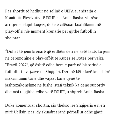
Pas shortit të hedhur në selinë e UEFA-s, anëtarja e
Komitetit Ekzekutiv të FSHF-së, Anila Basha, vlerësoi
arritjen e ekipit kuqezi, duke e cilësuar kualifikimin në
play-off si një moment krenarie për gjithë futbollin
shqiptar.
“Duhet të jemi krenarë që erdhëm deri në këtë fazë, ku jemi
në ceremoninë e play-off-it të Kupës së Botës për vajza
“Brazil 2027”, që është edhe hera e parë në historinë e
futbollit të vajzave në Shqipëri. Deri në këtë fazë kemi bërë
maksimumin tonë dhe vajzat kanë qenë të
jashtëzakonshme në fushë, stafi teknik ka qenë suportiv
dhe mbi të gjitha edhe vetë FSHF”, u shpreh Anila Basha.
Duke komentuar shortin, ajo theksoi se Shqipëria e njeh
mirë Uellsin, pasi dy skuadrat janë përballur edhe gjatë