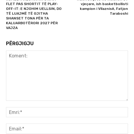
FLET PAS SHORTIT TË PLAY-
vjeçare, ish basketbollisti
OFF-IT: E NJOHIM UELLSIN, DO
kampion i Vllaznisë, Fatjon
TË LUAJMË TË GJITHA
Taraboshi
SHANSET TONA PËR TA
KALUARBOTËRORI 2027 PËR
VAJZA
PËRGJIGJU
Koment:
Emr
Ema