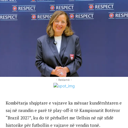
- Reklamë -
Kombëtarja shqiptare e vajzave ka mësuar kundërshtaren e
saj në raundin e parë të play-off-it të Kampionatit Botëror
“Brazil 2027”, ku do të përballet me Uellsin në një sfidë
historike për futbollin e vajzave në vendin tonë.