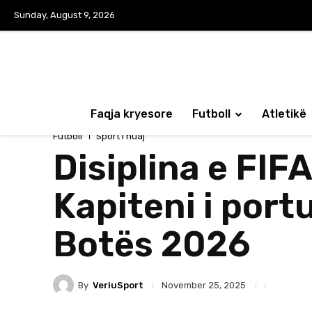
Sunday, August 9, 2026
Faqja kryesore
Futboll
Atletikë
Futboll
Sport i huaj
Disiplina e FIF
Kapiteni i por
Botës 2026
By
VeriuSport
November 25, 2025