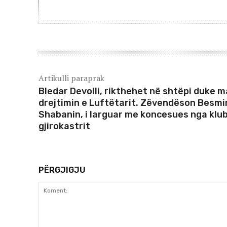
Artikulli paraprak
Bledar Devolli, rikthehet në shtëpi duke m
drejtimin e Luftëtarit. Zëvendëson Besmi
Shabanin, i larguar me koncesues nga klub
gjirokastrit
PËRGJIGJU