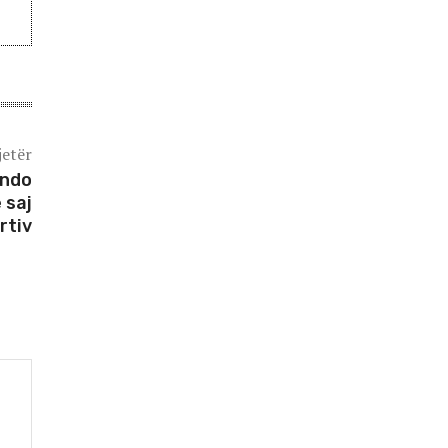
jetër
ando
 saj
rtiv