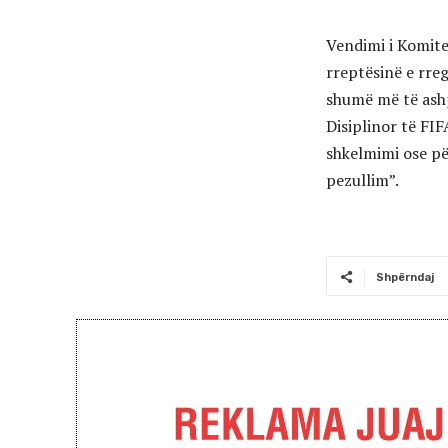
Vendimi i Komitet
rreptësinë e rre
shumë më të ashpr
Disiplinor të FI
shkelmimi ose p
pezullim”.
Shpërndaj