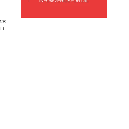
ione
dit