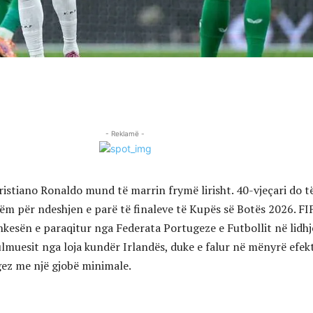
- Reklamë -
ristiano Ronaldo mund të marrin frymë lirisht. 40-vjeçari do t
hëm për ndeshjen e parë të finaleve të Kupës së Botës 2026. FI
kesën e paraqitur nga Federata Portugeze e Futbollit në lidh
ulmuesit nga loja kundër Irlandës, duke e falur në mënyrë efek
ez me një gjobë minimale.