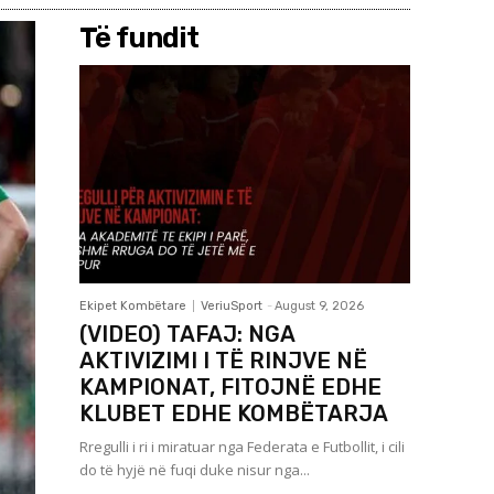
Të fundit
Ekipet Kombëtare
VeriuSport
-
August 9, 2026
(VIDEO) TAFAJ: NGA
AKTIVIZIMI I TË RINJVE NË
KAMPIONAT, FITOJNË EDHE
KLUBET EDHE KOMBËTARJA
Rregulli i ri i miratuar nga Federata e Futbollit, i cili
do të hyjë në fuqi duke nisur nga...