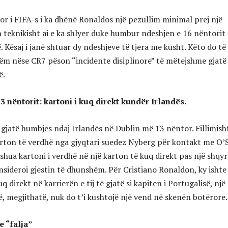
or i FIFA-s i ka dhënë Ronaldos një pezullim minimal prej një
in teknikisht ai e ka shlyer duke humbur ndeshjen e 16 nëntorit
Kësaj i janë shtuar dy ndeshjeve të tjera me kusht. Këto do të
tëm nëse CR7 pëson “incidente disiplinore” të mëtejshme gjatë
ë.
13 nëntorit: kartoni i kuq direkt kundër Irlandës.
 gjatë humbjes ndaj Irlandës në Dublin më 13 nëntor. Fillimisht
ton të verdhë nga gjyqtari suedez Nyberg për kontakt me O’
shua kartoni i verdhë në një karton të kuq direkt pas një shqyr
konsideroi gjestin të dhunshëm. Për Cristiano Ronaldon, ky ishte
uq direkt në karrierën e tij të gjatë si kapiten i Portugalisë, një
ë, megjithatë, nuk do t’i kushtojë një vend në skenën botërore.
e “falja”