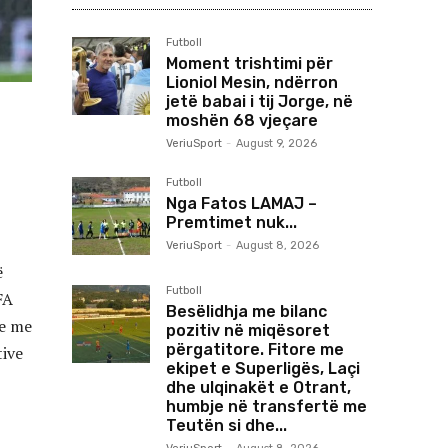
Futboll
Moment trishtimi për
Lioniol Mesin, ndërron
jetë babai i tij Jorge, në
moshën 68 vjeçare
VeriuSport
-
August 9, 2026
Futboll
Nga Fatos LAMAJ –
Premtimet nuk...
VeriuSport
-
August 8, 2026
ë
Futboll
FA
Besëlidhja me bilanc
je me
pozitiv në miqësoret
përgatitore. Fitore me
tive
ekipet e Superligës, Laçi
dhe ulqinakët e Otrant,
humbje në transfertë me
Teutën si dhe...