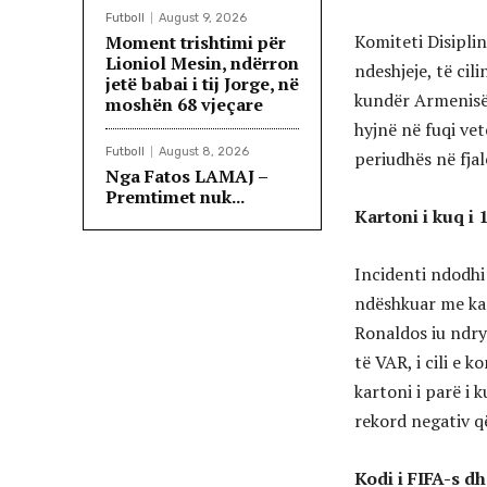
Futboll
August 9, 2026
Komiteti Disiplin
Moment trishtimi për
Lioniol Mesin, ndërron
ndeshjeje, të cil
jetë babai i tij Jorge, në
kundër Armenisë. 
moshën 68 vjeçare
hyjnë në fuqi ve
Futboll
August 8, 2026
periudhës në fjal
Nga Fatos LAMAJ –
Premtimet nuk...
Kartoni i kuq i 
Incidenti ndodhi
ndëshkuar me kar
Ronaldos iu ndry
të VAR, i cili e 
kartoni i parë i k
rekord negativ q
Kodi i FIFA-s dh