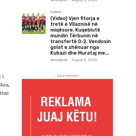
VeriuSport
-
August 8, 2026
Futboll
(Video) Vjen fitorja e
tretë e Vllaznisë në
miqësore. Kuqeblutë
mundin Tërbunin në
transfertë 0-2. Vendosin
golat e shënuar nga
Kubazi dhe Murataj me...
VeriuSport
-
August 8, 2026
 i
- Advertisement -
Shea,
timi