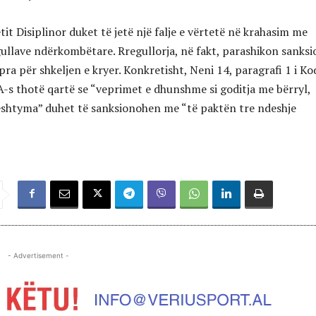
it Disiplinor duket të jetë një falje e vërtetë në krahasim me
gullave ndërkombëtare. Rregullorja, në fakt, parashikon sanks
a për shkeljen e kryer. Konkretisht, Neni 14, paragrafi 1 i Ko
FA-s thotë qartë se “veprimet e dhunshme si goditja me bërryl,
ështyma” duhet të sanksionohen me “të paktën tre ndeshje
- Advertisement -