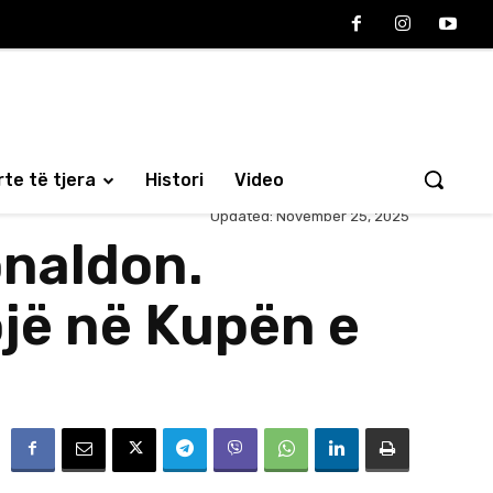
te të tjera
Histori
Video
Updated:
November 25, 2025
onaldon.
ojë në Kupën e