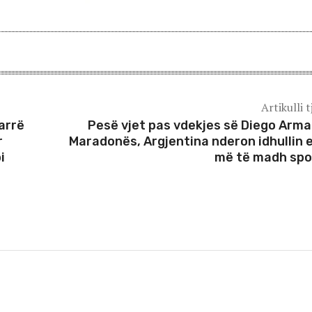
Artikulli t
arrë
Pesë vjet pas vdekjes së Diego Arm
r
Maradonës, Argjentina nderon idhullin e
i
më të madh spo