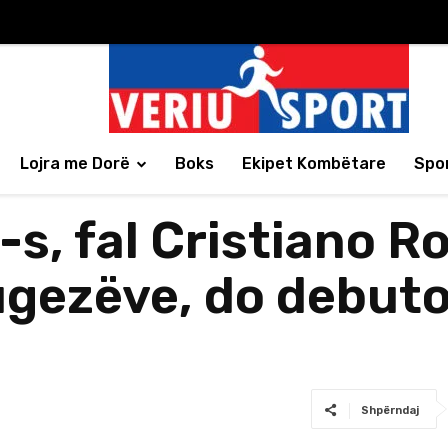
Lojra me Dorë
Boks
Ekipet Kombëtare
Spor
A-s, fal Cristiano R
tugezëve, do debut
Shpërndaj