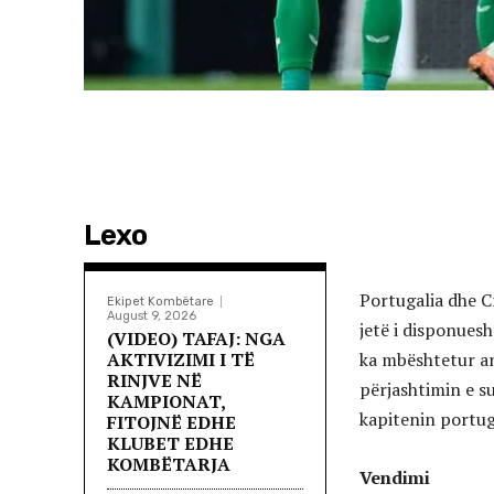
Lexo
Portugalia dhe C
Ekipet Kombëtare
August 9, 2026
jetë i disponues
(VIDEO) TAFAJ: NGA
AKTIVIZIMI I TË
ka mbështetur an
RINJVE NË
përjashtimin e s
KAMPIONAT,
kapitenin portug
FITOJNË EDHE
KLUBET EDHE
KOMBËTARJA
Vendimi