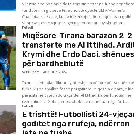
Vllaznia dhe Apolonia do të zbresin nesër në fushë për sfidat
fundit të minigrupeve të raundit të dytë të UEFA Women’s
Champions League, ku do të kërkojnë fitoren që mban gjallë
shpresat për të vijuar rrugëtimin europian. Dy skuadrat...
Futboll
Miqësore-Tirana barazon 2-2
transfertë me Al Ittihad. Ardi
Krymi dhe Erdo Daci, shënues
për bardheblutë
VeriuSport
-
August 7, 2026
Tirana kishte planifikuar dy ndeshje miqësore për sot në tok
turke, ku po zhvillon fazën përgatitore. Miqësoja e parë, e lua
paradite në qytetin Bolu kundër Al Ittihad, ka përfunduar me
rezultatin 2-2. Golat për bardheblutë u shënuan nga Ardit...
Futboll
E trishtë! Futbollisti 24-vjeça
goditet nga rrufeja, ndërron
jetë në fushë