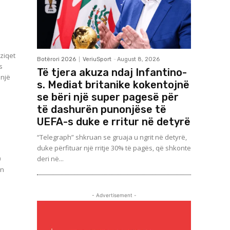
eziqet
Botërori 2026
VeriuSport
-
August 8, 2026
s
Të tjera akuza ndaj Infantino-
s. Mediat britanike kokentojnë
se bëri një super pagesë për
të dashurën punonjëse të
UEFA-s duke e rritur në detyrë
“Telegraph” shkruan se gruaja u ngrit në detyrë,
duke përfituar një rritje 30% të pagës, që shkonte
0
deri në...
on
- Advertisement -