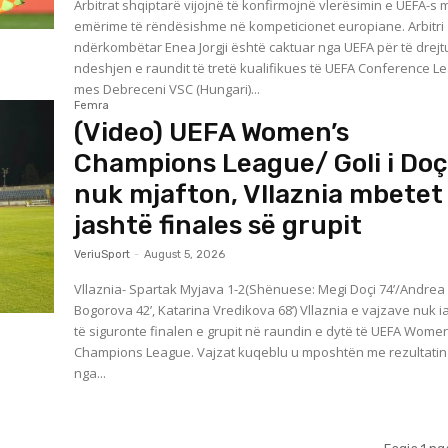
Arbitrat shqiptarë vijojnë të konfirmojnë vlerësimin e UEFA-s 
emërime të rëndësishme në kompeticionet europiane. Arbitri
ndërkombëtar Enea Jorgji është caktuar nga UEFA për të drejt
ndeshjen e raundit të tretë kualifikues të UEFA Conference L
mes Debreceni VSC (Hungari)...
Femra
(Video) UEFA Women’s
Champions League/ Goli i Doç
nuk mjafton, Vllaznia mbetet
jashtë finales së grupit
VeriuSport
-
August 5, 2026
Vllaznia- Spartak Myjava 1-2(Shënuese: Megi Doçi 74’/Andrea
Bogorova 42’, Katarina Vredikova 68’) Vllaznia e vajzave nuk ia doli
të siguronte finalen e grupit në raundin e dytë të UEFA Women
Champions League. Vajzat kuqeblu u mposhtën me rezultatin
nga...