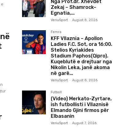
Nga Prof.dr. Xhevdet
 e
Zekaj – Shamrock–
Egnatia,...
VeriuSport
-
August 8, 2026
Femra
 në
KFF Vllaznia – Apollon
t
Ladies F.C. Sot, ora 16:00.
Stelios Kyriakides
Stadium Paphos(Qipro).
Kuqeblutë e drejtuar nga
Nikolin Leka, janë akoma
në garë...
VeriuSport
-
August 8, 2026
ën
jtur
Futboll
(Video) Merkato-Zyrtare,
ish futbollisti i Vllaznisë
Elmando Gjini firmos për
r
Elbasanin
VeriuSport
-
August 7, 2026