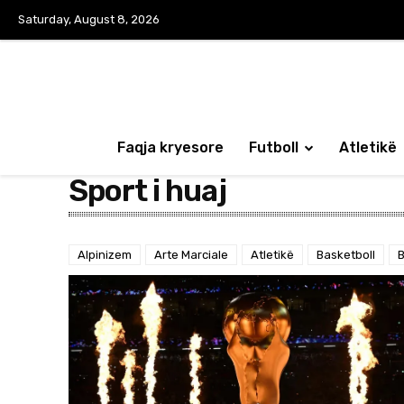
Saturday, August 8, 2026
Faqja kryesore
Futboll
Atletikë
Sport i huaj
Alpinizem
Arte Marciale
Atletikë
Basketboll