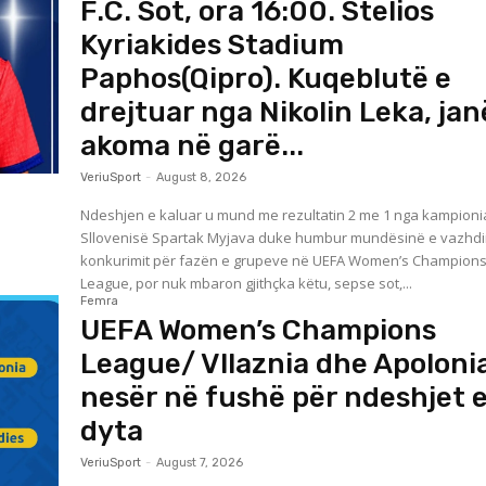
F.C. Sot, ora 16:00. Stelios
Kyriakides Stadium
Paphos(Qipro). Kuqeblutë e
drejtuar nga Nikolin Leka, jan
akoma në garë...
VeriuSport
-
August 8, 2026
Ndeshjen e kaluar u mund me rezultatin 2 me 1 nga kampioni
Sllovenisë Spartak Myjava duke humbur mundësinë e vazhdim
konkurimit për fazën e grupeve në UEFA Women’s Champion
League, por nuk mbaron gjithçka këtu, sepse sot,...
Femra
UEFA Women’s Champions
League/ Vllaznia dhe Apoloni
nesër në fushë për ndeshjet 
dyta
VeriuSport
-
August 7, 2026