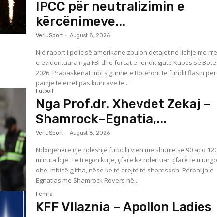
IPCC për neutralizimin e
kërcënimeve...
VeriuSport
-
August 8, 2026
Një raport i policisë amerikane zbulon detajet në lidhje me rr
e evidentuara nga FBI dhe forcat e rendit gjatë Kupës së Botë
2026. Prapaskenat mbi sigurinë e Botërorit të fundit flasin për një
pamje të errët pas kuintave të...
Futboll
Nga Prof.dr. Xhevdet Zekaj –
Shamrock–Egnatia,...
VeriuSport
-
August 8, 2026
Ndonjëherë një ndeshje futbolli vlen më shumë se 90 apo 12
minuta lojë. Të tregon ku je, çfarë ke ndërtuar, çfarë të mung
dhe, mbi të gjitha, nëse ke të drejtë të shpresosh. Përballja e
Egnatias me Shamrock Rovers në...
Femra
KFF Vllaznia – Apollon Ladies