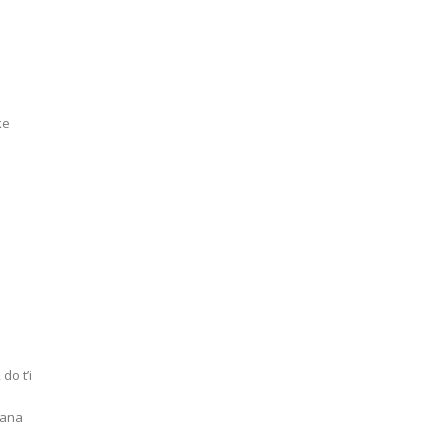
do t’i
 ana