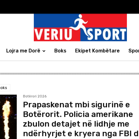
Lojra me Dorë
Boks
Ekipet Kombëtare
Spor
Boks
Botërori 2026
Prapaskenat mbi sigurinë e
Botërorit. Policia amerikane
zbulon detajet në lidhje me
ndërhyrjet e kryera nga FBI 