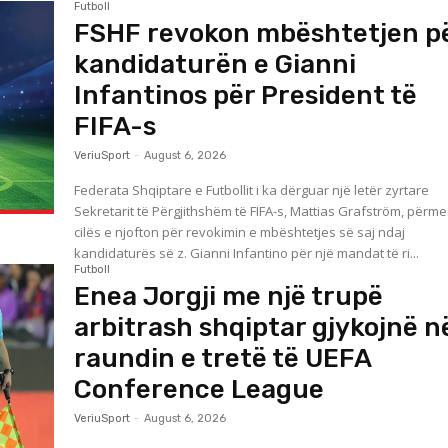
Futboll
FSHF revokon mbështetjen p
kandidaturën e Gianni
Infantinos për President të
FIFA-s
VeriuSport
-
August 6, 2026
Federata Shqiptare e Futbollit i ka dërguar një letër zyrtare
Sekretarit të Përgjithshëm të FIFA-s, Mattias Grafström, përme
cilës e njofton për revokimin e mbështetjes së saj ndaj
kandidaturës së z. Gianni Infantino për një mandat të ri...
Futboll
Enea Jorgji me një trupë
arbitrash shqiptar gjykojnë n
raundin e tretë të UEFA
Conference League
VeriuSport
-
August 6, 2026