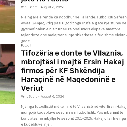
VeriuSport
-
August 6, 2026
Një ngjare e rëndë ka ndodhur në Tajlandë. Futbollisti Safëan
Awae, 24 vjeç, vdiq pasi u godit nga rrufeja gjatë një stuhie në
gjysmëfinalen e një turneu rajonal midis ekipeve amatore
tajlandeze dhe malajziane. Një shkarkesë e fuqishme elektrike
goditi...
Futboll
Tifozëria e donte te Vllaznia,
mbrojtësi i majtë Ersin Hakaj
firmos për KF Shkëndija
Haraçinë në Maqedoninë e
Veriut
VeriuSport
-
August 6, 2026
Një nga futbollistët më të mirë të Vllaznisë në vite, Ersin Hakaj, 
mungojë kuqebluve sezonin e ri futbollistik. Pas mbarimit të
kontratës në mbyllje të sezonit 2025-2026, Hakaj u la i lirë nga
e kuqebluve, një...