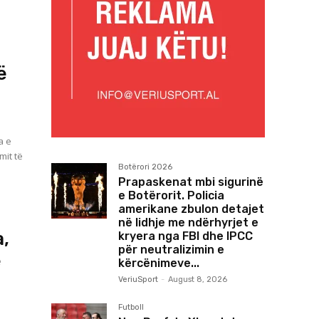
ë
a e
it të
Botërori 2026
s
Prapaskenat mbi sigurinë
e Botërorit. Policia
amerikane zbulon detajet
në lidhje me ndërhyrjet e
a,
kryera nga FBI dhe IPCC
për neutralizimin e
e
kërcënimeve...
VeriuSport
-
August 8, 2026
Futboll