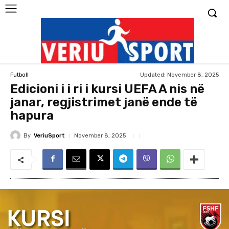
Updated:
November 8, 2025
Futboll
Edicioni i i ri i kursi UEFA A nis në
janar, regjistrimet janë ende të
hapura
By
VeriuSport
November 8, 2025