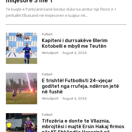
miqësore 3 me 1
Të kuqtë e Partizanit kanë bindur duke ka arritur një fitore 3-1
përballë Elbasanit në miqësoren e luajtur në...
Futboll
Kapiteni i durrsakëve Blerim
Kotobelli e mbyll me Teutën
VeriuSport
-
August 6, 2026
Futboll
E trishtë! Futbollisti 24-vjeçar
goditet nga rrufeja, ndërron jetë
në fushë
VeriuSport
-
August 6, 2026
Futboll
Tifozëria e donte te Vllaznia,
mbrojtësi i majtë Ersin Hakaj firmos