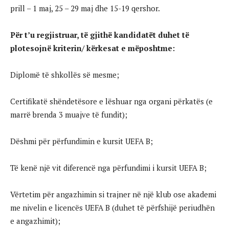
prill – 1 maj, 25 – 29 maj dhe 15-19 qershor.
Për t’u regjistruar, të gjithë kandidatët duhet të
plotesojnë kriterin/ kërkesat e mëposhtme:
Diplomë të shkollës së mesme;
Certifikatë shëndetësore e lëshuar nga organi përkatës (e
marrë brenda 3 muajve të fundit);
Dëshmi për përfundimin e kursit UEFA B;
Të kenë një vit diferencë nga përfundimi i kursit UEFA B;
Vërtetim për angazhimin si trajner në një klub ose akademi
me nivelin e licencës UEFA B (duhet të përfshijë periudhën
e angazhimit);