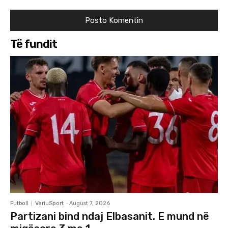
Të fundit
Futboll
VeriuSport
-
August 7, 2026
Partizani bind ndaj Elbasanit. E mund në