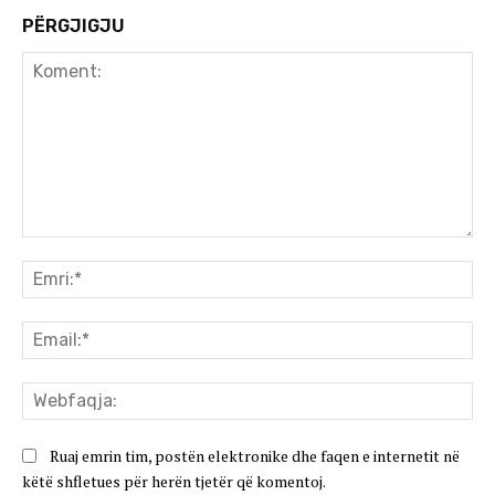
PËRGJIGJU
Koment:
Emr
Ema
We
Ruaj emrin tim, postën elektronike dhe faqen e internetit në
këtë shfletues për herën tjetër që komentoj.