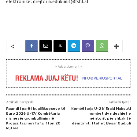
elektronike: drejtoria.edukimit@fshf.al.
- Advertisement -
Artikulli paraprak
Artikulli tjetër
Raundi i parë i kualifikueseve të
Kombëtarja U-21/ Erald Maksuti
Euro 2026 U-17/ Kombëtarja
humbet dy ndeshjet e
nis nesër grumbullimin në
nëntorit për shkak të
Kroaci, trajneri Tafaj fton 20
dëmtimit, ftohet Besar Gudjufi
lojtarë