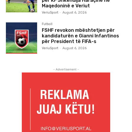
për KF Shkëndija Haraçinë në
Maqedoninë e Veriut
VeriuSport
-
August 6, 2026
Futboll
FSHF revokon mbështetjen për
kandidaturën e Gianni Infantinos
për President të FIFA-s
VeriuSport
-
August 6, 2026
- Advertisement -