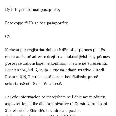
Dy fotografi format pasaporte;
Fotokopje të ID-së ose pasaportës;
CV;
Kërkesa për regjistrim, duhet të dërgohet përmes postës
elektronike në adresën drejtoria.edukimit@fshf.al, përmes
postës së zakonshme me konfirmim marrje në adresën Rr.
Liman Kaba, Nd. 5, Hyrja 1, Njësia Administrative 5, Kodi
Postar 1019, Tiranë ose të dorëzohen fizikisht pranë
sekretarisë në të njëjtën adresë.
Për çdo informacion të mëtejshëm në lidhje me renditjen,
aspektet logjistike dhe organizative të Kursit, kontaktoni
Sekretarinë e Shkollës tek adresa e postës