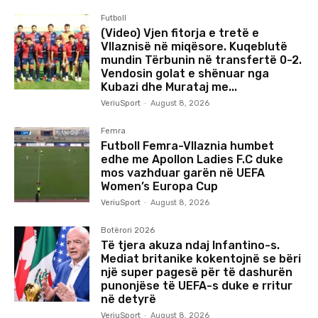
Futboll
(Video) Vjen fitorja e tretë e
Vllaznisë në miqësore. Kuqeblutë
mundin Tërbunin në transfertë 0-2.
Vendosin golat e shënuar nga
Kubazi dhe Murataj me...
VeriuSport
-
August 8, 2026
Femra
Futboll Femra-Vllaznia humbet
edhe me Apollon Ladies F.C duke
mos vazhduar garën në UEFA
Women’s Europa Cup
VeriuSport
-
August 8, 2026
Botërori 2026
Të tjera akuza ndaj Infantino-s.
Mediat britanike kokentojnë se bëri
një super pagesë për të dashurën
punonjëse të UEFA-s duke e rritur
në detyrë
VeriuSport
-
August 8, 2026