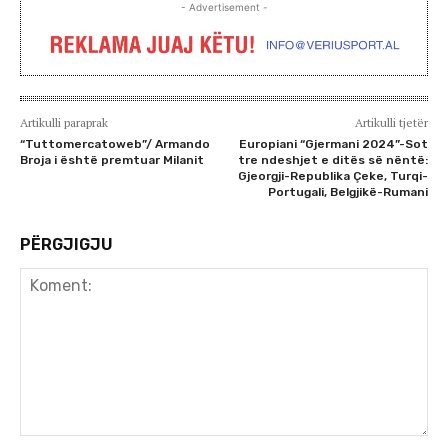
- Advertisement -
Artikulli paraprak
Artikulli tjetër
“Tuttomercatoweb”/ Armando
Europiani “Gjermani 2024”-Sot
Broja i është premtuar Milanit
tre ndeshjet e ditës së nëntë:
Gjeorgji-Republika Çeke, Turqi-
Portugali, Belgjikë-Rumani
PËRGJIGJU
Koment: