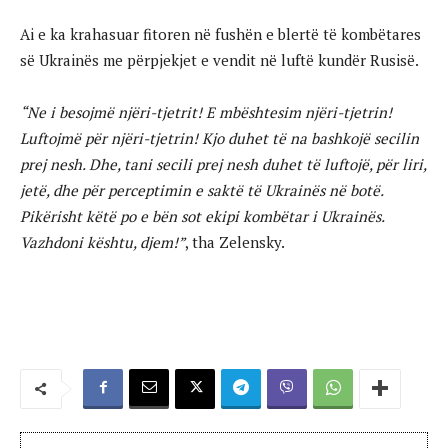
Ai e ka krahasuar fitoren në fushën e blertë të kombëtares
së Ukrainës me përpjekjet e vendit në luftë kundër Rusisë.
“Ne i besojmë njëri-tjetrit! E mbështesim njëri-tjetrin!
Luftojmë për njëri-tjetrin! Kjo duhet të na bashkojë secilin
prej nesh. Dhe, tani secili prej nesh duhet të luftojë, për liri,
jetë, dhe për perceptimin e saktë të Ukrainës në botë.
Pikërisht këtë po e bën sot ekipi kombëtar i Ukrainës.
Vazhdoni kështu, djem!”
, tha Zelensky.