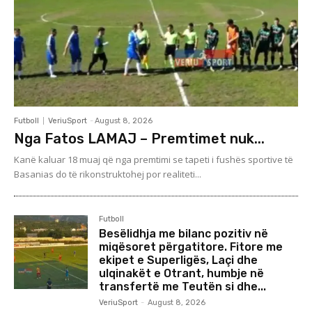
Futboll
VeriuSport
-
August 8, 2026
Nga Fatos LAMAJ – Premtimet nuk...
Kanë kaluar 18 muaj që nga premtimi se tapeti i fushës sportive të
Basanias do të rikonstruktohej por realiteti...
Futboll
Besëlidhja me bilanc pozitiv në
miqësoret përgatitore. Fitore me
ekipet e Superligës, Laçi dhe
ulqinakët e Otrant, humbje në
transfertë me Teutën si dhe...
VeriuSport
-
August 8, 2026