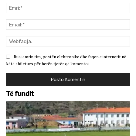
Emr
Ema
We
Ruaj emrin tim, postën elektronike dhe faqen e internetit në
këtë shfletues për herën tjetër që komentoj.
Të fundit