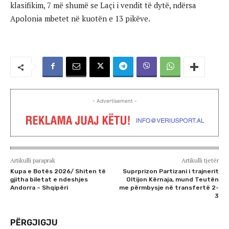
klasifikim, 7 më shumë se Laçi i vendit të dytë, ndërsa
Apolonia mbetet në kuotën e 13 pikëve.
- Advertisement -
Artikulli paraprak
Artikulli tjetër
Kupa e Botës 2026/ Shiten të
Suprprizon Partizani i trajnerit
gjitha biletat e ndeshjes
Oltijon Kërnaja, mund Teutën
Andorra – Shqipëri
me përmbysje në transfertë 2-
3
PËRGJIGJU