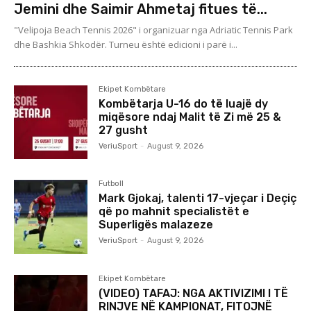
Jemini dhe Saimir Ahmetaj fitues të...
"Velipoja Beach Tennis 2026" i organizuar nga Adriatic Tennis Park
dhe Bashkia Shkodër. Turneu është edicioni i parë i...
Ekipet Kombëtare
Kombëtarja U-16 do të luajë dy
miqësore ndaj Malit të Zi më 25 &
27 gusht
VeriuSport
-
August 9, 2026
Futboll
Mark Gjokaj, talenti 17-vjeçar i Deçiç
që po mahnit specialistët e
Superligës malazeze
VeriuSport
-
August 9, 2026
Ekipet Kombëtare
(VIDEO) TAFAJ: NGA AKTIVIZIMI I TË
RINJVE NË KAMPIONAT, FITOJNË