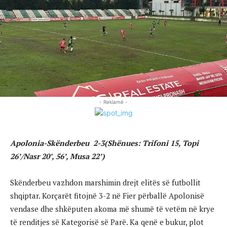
- Reklamë -
Apolonia-Skënderbeu 2-3(Shënues: Trifoni 15, Topi
26’/Nasr 20’, 56’, Musa 22’)
Skënderbeu vazhdon marshimin drejt elitës së futbollit
shqiptar. Korçarët fitojnë 3-2 në Fier përballë Apolonisë
vendase dhe shkëputen akoma më shumë të vetëm në krye
të renditjes së Kategorisë së Parë. Ka qenë e bukur, plot