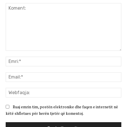
Koment:
Emr
Ema
We
Ruaj emrin tim, postën elektronike dhe faqen e internetit në
këtë shfletues për herën tjetër që komentoj.