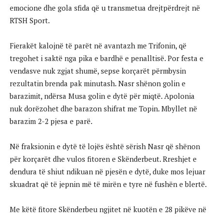
emocione dhe gola sfida që u transmetua drejtpërdrejt në
RTSH Sport.
Fierakët kalojnë të parët në avantazh me Trifonin, që
tregohet i saktë nga pika e bardhë e penalltisë. Por festa e
vendasve nuk zgjat shumë, sepse korçarët përmbysin
rezultatin brenda pak minutash. Nasr shënon golin e
barazimit, ndërsa Musa golin e dytë për miqtë. Apolonia
nuk dorëzohet dhe barazon shifrat me Topin. Mbyllet në
barazim 2-2 pjesa e parë.
Në fraksionin e dytë të lojës është sërish Nasr që shënon
për korçarët dhe vulos fitoren e Skënderbeut. Rreshjet e
dendura të shiut ndikuan në pjesën e dytë, duke mos lejuar
skuadrat që të jepnin më të mirën e tyre në fushën e blertë.
Me këtë fitore Skënderbeu ngjitet në kuotën e 28 pikëve në