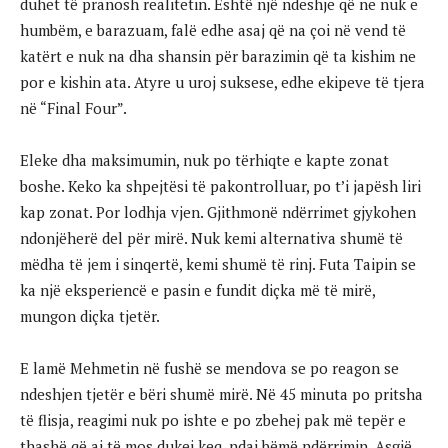
duhet të pranosh realitetin. Është një ndeshje që ne nuk e
humbëm, e barazuam, falë edhe asaj që na çoi në vend të
katërt e nuk na dha shansin për barazimin që ta kishim ne
por e kishin ata. Atyre u uroj suksese, edhe ekipeve të tjera
në “Final Four”.
Eleke dha maksimumin, nuk po tërhiqte e kapte zonat
boshe. Keko ka shpejtësi të pakontrolluar, po t’i japësh liri
kap zonat. Por lodhja vjen. Gjithmonë ndërrimet gjykohen
ndonjëherë del për mirë. Nuk kemi alternativa shumë të
mëdha të jem i sinqertë, kemi shumë të rinj. Futa Taipin se
ka një eksperiencë e pasin e fundit diçka më të mirë,
mungon diçka tjetër.
E lamë Mehmetin në fushë se mendova se po reagon se
ndeshjen tjetër e bëri shumë mirë. Në 45 minuta po pritsha
të flisja, reagimi nuk po ishte e po zbehej pak më tepër e
thashë që ai të mos dukej keq, ndaj bëmë ndërrimin. Asgjë