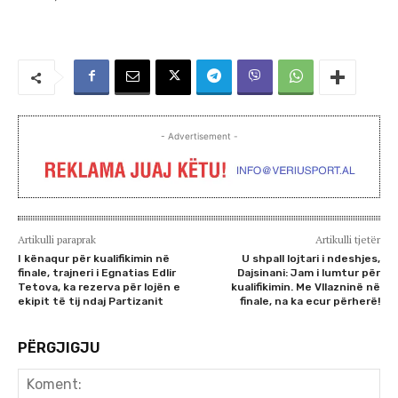
- Advertisement -
Artikulli paraprak
Artikulli tjetër
I kënaqur për kualifikimin në
U shpall lojtari i ndeshjes,
finale, trajneri i Egnatias Edlir
Dajsinani: Jam i lumtur për
Tetova, ka rezerva për lojën e
kualifikimin. Me Vllazninë në
ekipit të tij ndaj Partizanit
finale, na ka ecur përherë!
PËRGJIGJU