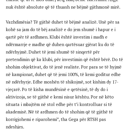
nuk është absolute që të thuash ne bëjmë gjithmonë mirë.
Vazhdimësia? Të gjithë duhet të bëjmë analizë. Unë për sa
kohë sa jam do të bëj analizë e do jem shumë i hapur e i
qartë për të ardhmen. Klubi është investim i madh e
ndërmarrje e madhe që duhen qartësuar gjërat ku do të
ndërhyjmë. Duhet të jemi shumë të sinqertë për
pretendimin që ka klubi, për investimin që është bërë. Do të
shohim objektivat, do të jenë realiste. Por para se të hyjmë
në kampionat, duhet që të jemi 100%, të kemi goditur edhe
në ndërhyrje. Edhe moshën të shikojmë, sot kishim dy 17-
vjeçarë. Po të kisha mundësinë e qetësinë, të dy do i
aktivizoja, se të gjithë e kemi nisur kështu. Por në këto
situata i mbajtëm në stol edhe për t’i kontrolluar si të
akademisë. Në të ardhmen do të shohim që të gjithë të
korrigjohemi e riparohemi”, tha Gega për RTSH pas
ndeshjes.