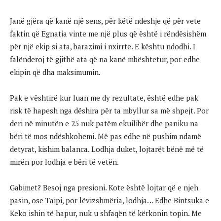
Janë gjëra që kanë një sens, për këtë ndeshje që për vete
faktin që Egnatia vinte me një plus që është i rëndësishëm
për një ekip si ata, barazimi i nxirrte. E kështu ndodhi. I
falënderoj të gjithë ata që na kanë mbështetur, por edhe
ekipin që dha maksimumin.
Pak e vështirë kur luan me dy rezultate, është edhe pak
risk të hapesh nga dëshira për ta mbyllur sa më shpejt. Por
deri në minutën e 25 nuk patëm ekuilibër dhe paniku na
bëri të mos ndëshkohemi. Më pas edhe në pushim ndamë
detyrat, kishim balanca. Lodhja duket, lojtarët bënë më të
mirën por lodhja e bëri të vetën.
Gabimet? Besoj nga presioni. Kote është lojtar që e njeh
pasin, ose Taipi, por lëvizshmëria, lodhja… Edhe Bintsuka e
Keko ishin të hapur, nuk u shfaqën të kërkonin topin. Me