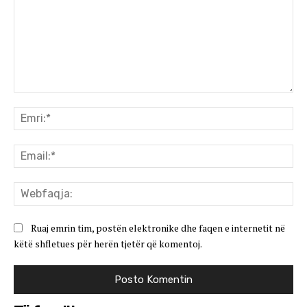
Koment:
Emr
Ema
We
Ruaj emrin tim, postën elektronike dhe faqen e internetit në
këtë shfletues për herën tjetër që komentoj.