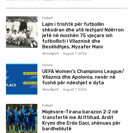
Futboll
Lajm i trishtë për futbollin
shkodran dhe atë lezhjan! Ndërron
jetë në moshën 75 vjeçare ish
futbollisti i Vllaznisë dhe
Besëlidhjes, Myzafer Mani
VeriuSport
-
August 7, 2026
Femra
UEFA Women’s Champions League/
Vllaznia dhe Apolonia, nesër në
fushë për ndeshjet e dyta
VeriuSport
-
August 7, 2026
Futboll
Miqësore-Tirana barazon 2-2 në
transfertë me Al Ittihad. Ardit
Krymi dhe Erdo Daci, shënues për
bardheblutë