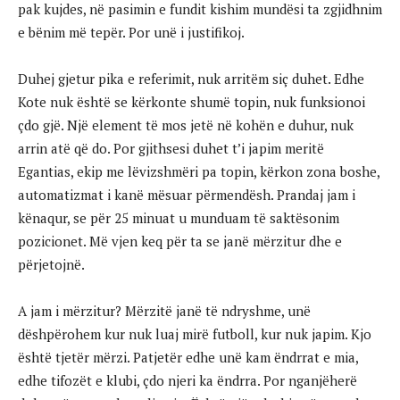
pak kujdes, në pasimin e fundit kishim mundësi ta zgjidhnim
e bënim më tepër. Por unë i justifikoj.
Duhej gjetur pika e referimit, nuk arritëm siç duhet. Edhe
Kote nuk është se kërkonte shumë topin, nuk funksionoi
çdo gjë. Një element të mos jetë në kohën e duhur, nuk
arrin atë që do. Por gjithsesi duhet t’i japim meritë
Egantias, ekip me lëvizshmëri pa topin, kërkon zona boshe,
automatizmat i kanë mësuar përmendësh. Prandaj jam i
kënaqur, se për 25 minuat u munduam të saktësonim
pozicionet. Më vjen keq për ta se janë mërzitur dhe e
përjetojnë.
A jam i mërzitur? Mërzitë janë të ndryshme, unë
dëshpërohem kur nuk luaj mirë futboll, kur nuk japim. Kjo
është tjetër mërzi. Patjetër edhe unë kam ëndrrat e mia,
edhe tifozët e klubi, çdo njeri ka ëndrra. Por nganjëherë