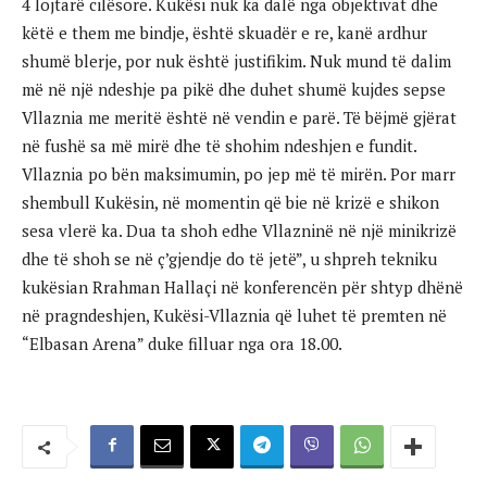
4 lojtarë cilësore. Kukësi nuk ka dalë nga objektivat dhe
këtë e them me bindje, është skuadër e re, kanë ardhur
shumë blerje, por nuk është justifikim. Nuk mund të dalim
më në një ndeshje pa pikë dhe duhet shumë kujdes sepse
Vllaznia me meritë është në vendin e parë. Të bëjmë gjërat
në fushë sa më mirë dhe të shohim ndeshjen e fundit.
Vllaznia po bën maksimumin, po jep më të mirën. Por marr
shembull Kukësin, në momentin që bie në krizë e shikon
sesa vlerë ka. Dua ta shoh edhe Vllazninë në një minikrizë
dhe të shoh se në ç’gjendje do të jetë”, u shpreh tekniku
kukësian Rrahman Hallaçi në konferencën për shtyp dhënë
në pragndeshjen, Kukësi-Vllaznia që luhet të premten në
“Elbasan Arena” duke filluar nga ora 18.00.