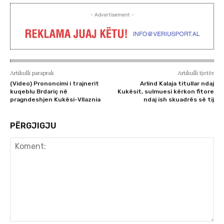
- Advertisement -
Artikulli paraprak
Artikulli tjetër
(Video) Prononcimi i trajnerit
Arlind Kalaja titullar ndaj
kuqeblu Brdariç në
Kukësit, sulmuesi kërkon fitore
pragndeshjen Kukësi-Vllaznia
ndaj ish skuadrës së tij
PËRGJIGJU