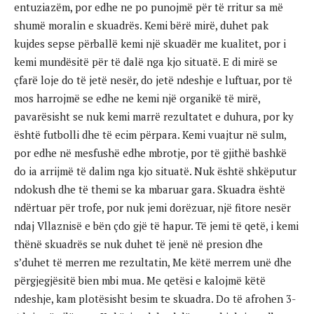
entuziazëm, por edhe ne po punojmë për të rritur sa më
shumë moralin e skuadrës. Kemi bërë mirë, duhet pak
kujdes sepse përballë kemi një skuadër me kualitet, por i
kemi mundësitë për të dalë nga kjo situatë. E di mirë se
çfarë loje do të jetë nesër, do jetë ndeshje e luftuar, por të
mos harrojmë se edhe ne kemi një organikë të mirë,
pavarësisht se nuk kemi marrë rezultatet e duhura, por ky
është futbolli dhe të ecim përpara. Kemi vuajtur në sulm,
por edhe në mesfushë edhe mbrotje, por të gjithë bashkë
do ia arrijmë të dalim nga kjo situatë. Nuk është shkëputur
ndokush dhe të themi se ka mbaruar gara. Skuadra është
ndërtuar për trofe, por nuk jemi dorëzuar, një fitore nesër
ndaj Vllaznisë e bën çdo gjë të hapur. Të jemi të qetë, i kemi
thënë skuadrës se nuk duhet të jenë në presion dhe
s’duhet të merren me rezultatin, Me këtë merrem unë dhe
përgjegjësitë bien mbi mua. Me qetësi e kalojmë këtë
ndeshje, kam plotësisht besim te skuadra. Do të afrohen 3-