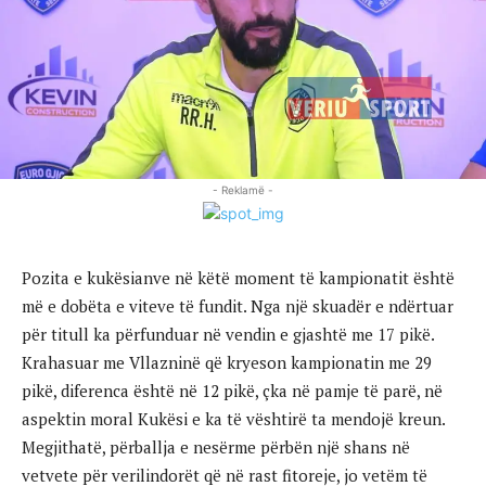
- Reklamë -
Pozita e kukësianve në këtë moment të kampionatit është
më e dobëta e viteve të fundit. Nga një skuadër e ndërtuar
për titull ka përfunduar në vendin e gjashtë me 17 pikë.
Krahasuar me Vllazninë që kryeson kampionatin me 29
pikë, diferenca është në 12 pikë, çka në pamje të parë, në
aspektin moral Kukësi e ka të vështirë ta mendojë kreun.
Megjithatë, përballja e nesërme përbën një shans në
vetvete për verilindorët që në rast fitoreje, jo vetëm të