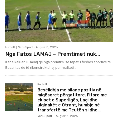
Futboll
VeriuSport
-
August 8, 2026
Nga Fatos LAMAJ – Premtimet nuk...
Kanë kaluar 18 muaj që nga premtimi se tapeti i fushës sportive të
Basanias do të rikonstruktohej por realiteti...
Futboll
Besëlidhja me bilanc pozitiv në
miqësoret përgatitore. Fitore me
ekipet e Superligës, Laçi dhe
ulqinakët e Otrant, humbje në
transfertë me Teutën si dhe...
VeriuSport
-
August 8, 2026