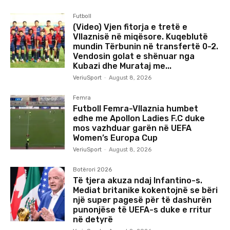
Futboll
(Video) Vjen fitorja e tretë e
Vllaznisë në miqësore. Kuqeblutë
mundin Tërbunin në transfertë 0-2.
Vendosin golat e shënuar nga
Kubazi dhe Murataj me...
VeriuSport
-
August 8, 2026
Femra
Futboll Femra-Vllaznia humbet
edhe me Apollon Ladies F.C duke
mos vazhduar garën në UEFA
Women’s Europa Cup
VeriuSport
-
August 8, 2026
Botërori 2026
Të tjera akuza ndaj Infantino-s.
Mediat britanike kokentojnë se bëri
një super pagesë për të dashurën
punonjëse të UEFA-s duke e rritur
në detyrë