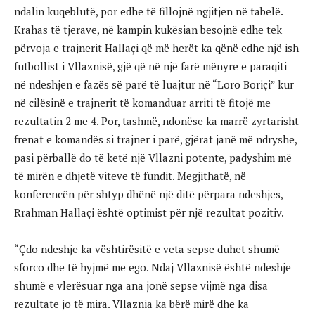
ndalin kuqeblutë, por edhe të fillojnë ngjitjen në tabelë.
Krahas të tjerave, në kampin kukësian besojnë edhe tek
përvoja e trajnerit Hallaçi që më herët ka qënë edhe një ish
futbollist i Vllaznisë, gjë që në një farë mënyre e paraqiti
në ndeshjen e fazës së parë të luajtur në “Loro Boriçi” kur
në cilësinë e trajnerit të komanduar arriti të fitojë me
rezultatin 2 me 4. Por, tashmë, ndonëse ka marrë zyrtarisht
frenat e komandës si trajner i parë, gjërat janë më ndryshe,
pasi përballë do të ketë një Vllazni potente, padyshim më
të mirën e dhjetë viteve të fundit. Megjithatë, në
konferencën për shtyp dhënë një ditë përpara ndeshjes,
Rrahman Hallaçi është optimist për një rezultat pozitiv.
“Çdo ndeshje ka vështirësitë e veta sepse duhet shumë
sforco dhe të hyjmë me ego. Ndaj Vllaznisë është ndeshje
shumë e vlerësuar nga ana jonë sepse vijmë nga disa
rezultate jo të mira. Vllaznia ka bërë mirë dhe ka