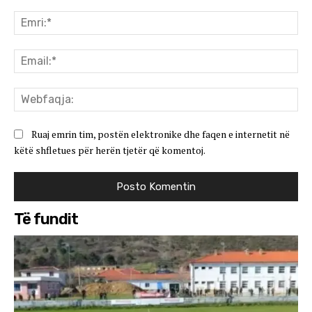
Koment:
Emr
Ema
We
Ruaj emrin tim, postën elektronike dhe faqen e internetit në
këtë shfletues për herën tjetër që komentoj.
Të fundit