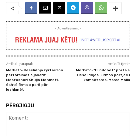
- Advertisement -
Artikulli paraprak
Artikulli tjetër
Merkato-Besëlidhja zyrtarizon
Merkato-“Blindohet” porta e
përforcimet e janarit.
Besëlidhjes. Firmos portjeri i
Mesfushori Xhuljo Mehmeti,
kombëtares, Marco Molla
është firma e parë për
lezhjanët
PËRGJIGJU