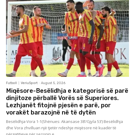
Futboll
VeriuSport
-
August 5, 2026
Miqësore-Besëlidhja e kategorisë së parë
dinjitoze përballë Vorës së Superiores.
Lezhjanët fitojnë pjesën e parë, por
vorakët barazojnë në të dytën
Besëlidhja-Vora 1-1(Shënues: Akansase 38’/Gjyla 53’) Besëlidhja
dhe Vora zhvilluan një tjetër ndeshje miqësore në kuadër të
përgatitjeve për sezonin e...