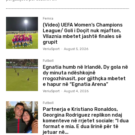
Femra
(Video) UEFA Women’s Champions
League/ Goli i Doçit nuk mjafton,
Vllaznia mbetet jashtë finales së
grupit
VeriuSport
-
August 5, 2026
Futboll
Egnatia humb në Irlandë, Dy gola në
dy minuta ndëshkojnë
rrogozhinasit, por gjithçka mbetet
e hapur në “Egnatia Arena”
VeriuSport
-
August 4, 2026
Futboll
Partnerja e Kristiano Ronaldos,
Georgina Rodriguez replikon ndaj
komenteve në rrjetet sociale: “I dua
format e mia. E dua lirinë për të
jetuar në...