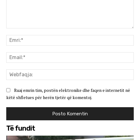
Koment:
Emr
Ema
We
Ruaj emrin tim, postën elektronike dhe faqen e internetit në
këtë shfletues për herën tjetër që komentoj.
Të fundit