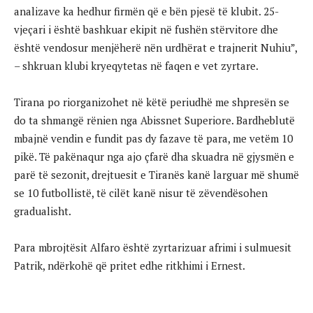
analizave ka hedhur firmën që e bën pjesë të klubit. 25-
vjeçari i është bashkuar ekipit në fushën stërvitore dhe
është vendosur menjëherë nën urdhërat e trajnerit Nuhiu”,
– shkruan klubi kryeqytetas në faqen e vet zyrtare.
Tirana po riorganizohet në këtë periudhë me shpresën se
do ta shmangë rënien nga Abissnet Superiore. Bardheblutë
mbajnë vendin e fundit pas dy fazave të para, me vetëm 10
pikë. Të pakënaqur nga ajo çfarë dha skuadra në gjysmën e
parë të sezonit, drejtuesit e Tiranës kanë larguar më shumë
se 10 futbollistë, të cilët kanë nisur të zëvendësohen
gradualisht.
Para mbrojtësit Alfaro është zyrtarizuar afrimi i sulmuesit
Patrik, ndërkohë që pritet edhe ritkhimi i Ernest.