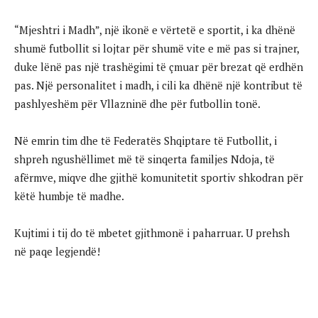
“Mjeshtri i Madh”, një ikonë e vërtetë e sportit, i ka dhënë
shumë futbollit si lojtar për shumë vite e më pas si trajner,
duke lënë pas një trashëgimi të çmuar për brezat që erdhën
pas. Një personalitet i madh, i cili ka dhënë një kontribut të
pashlyeshëm për Vllazninë dhe për futbollin tonë.
Në emrin tim dhe të Federatës Shqiptare të Futbollit, i
shpreh ngushëllimet më të sinqerta familjes Ndoja, të
afërmve, miqve dhe gjithë komunitetit sportiv shkodran për
këtë humbje të madhe.
Kujtimi i tij do të mbetet gjithmonë i paharruar. U prehsh
në paqe legjendë!