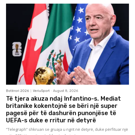
Botërori 2026
VeriuSport
-
August 8, 2026
Të tjera akuza ndaj Infantino-s. Mediat
britanike kokentojnë se bëri një super
pagesë për të dashurën punonjëse të
UEFA-s duke e rritur në detyrë
“Telegraph” shkruan se gruaja u ngrit në detyrë, duke përfituar një