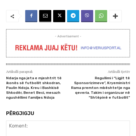
- Advertisement -
Artikulli paraprak
Artikulli tjetër
Ndarja nga jeta e mjeshtrit të
Regullimi i “Ligjit të
ikonës së futbollit shkodran,
Sponsorizimeve”, Kryeministri
Paulin Ndoja. Kreu i Bashkisë
Rama premton mbështetje nga
Shkodër, Benet Beci, mesazh
qeveria. Takim i organizuar në
ngushëllimi familjes Ndoja
“Shtëpinë e futbollit”
PËRGJIGJU