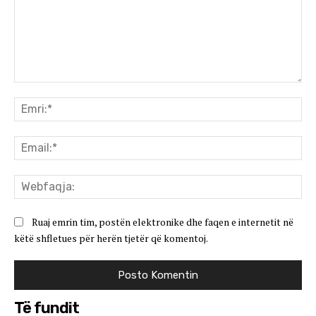
Koment:
Emr
Ema
We
Ruaj emrin tim, postën elektronike dhe faqen e internetit në
këtë shfletues për herën tjetër që komentoj.
Të fundit