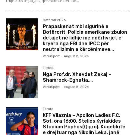
rritje 30% të pagës, që shkonte deri në...
Botërori 2026
Prapaskenat mbi sigurinë e
Botërorit. Policia amerikane zbulon
detajet në lidhje me ndërhyrjet e
kryera nga FBI dhe IPCC për
neutralizimin e kërcënimeve...
VeriuSport
-
August 8, 2026
Futboll
Nga Prof.dr. Xhevdet Zekaj –
Shamrock–Egnatia,...
VeriuSport
-
August 8, 2026
Femra
KFF Vllaznia – Apollon Ladies F.C.
Sot, ora 16:00. Stelios Kyriakides
Stadium Paphos(Qipro). Kuqeblutë
e drejtuar nga Nikolin Leka, janë