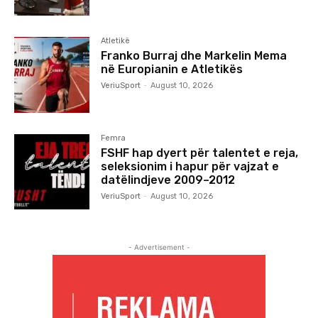
Atletikë
Franko Burraj dhe Markelin Mema
në Europianin e Atletikës
VeriuSport
-
August 10, 2026
Femra
FSHF hap dyert për talentet e reja,
seleksionim i hapur për vajzat e
datëlindjeve 2009–2012
VeriuSport
-
August 10, 2026
- Advertisement -