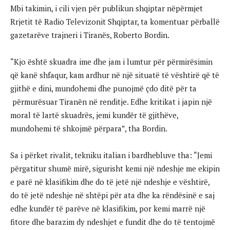
Mbi takimin, i cili vjen për publikun shqiptar nëpërmjet
Rrjetit të Radio Televizonit Shqiptar, ta komentuar përballë
gazetarëve trajneri i Tiranës, Roberto Bordin.
“Kjo është skuadra ime dhe jam i lumtur për përmirësimin
që kanë shfaqur, kam ardhur në një situatë të vështirë që të
gjithë e dini, mundohemi dhe punojmë çdo ditë për ta
përmurësuar Tiranën në renditje. Edhe kritikat i japin një
moral të lartë skuadrës, jemi kundër të gjithëve,
mundohemi të shkojmë përpara”, tha Bordin.
Sa i përket rivalit, tekniku italian i bardhebluve tha: “Jemi
përgatitur shumë mirë, sigurisht kemi një ndeshje me ekipin
e parë në klasifikim dhe do të jetë një ndeshje e vështirë,
do të jetë ndeshje në shtëpi për ata dhe ka rëndësinë e saj
edhe kundër të parëve në klasifikim, por kemi marrë një
fitore dhe barazim dy ndeshjet e fundit dhe do të tentojmë