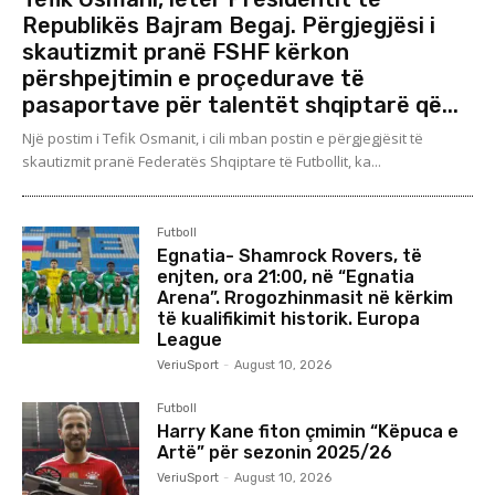
Republikës Bajram Begaj. Përgjegjësi i
skautizmit pranë FSHF kërkon
përshpejtimin e proçedurave të
pasaportave për talentët shqiptarë që...
Një postim i Tefik Osmanit, i cili mban postin e përgjegjësit të
skautizmit pranë Federatës Shqiptare të Futbollit, ka...
Futboll
Egnatia- Shamrock Rovers, të
enjten, ora 21:00, në “Egnatia
Arena”. Rrogozhinmasit në kërkim
të kualifikimit historik. Europa
League
VeriuSport
-
August 10, 2026
Futboll
Harry Kane fiton çmimin “Këpuca e
Artë” për sezonin 2025/26
VeriuSport
-
August 10, 2026