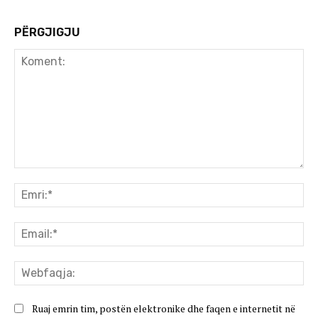
PËRGJIGJU
Koment:
Emr
Ema
We
Ruaj emrin tim, postën elektronike dhe faqen e internetit në