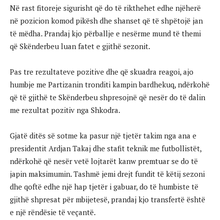
Në rast fitoreje sigurisht që do të rikthehet edhe njëherë
në pozicion komod pikësh dhe shanset që të shpëtojë jan
të mëdha. Prandaj kjo përballje e nesërme mund të themi
që Skënderbeu luan fatet e gjithë sezonit.
Pas tre rezultateve pozitive dhe që skuadra reagoi, ajo
humbje me Partizanin tronditi kampin bardhekuq, ndërkohë
që të gjithë te Skënderbeu shpresojnë që nesër do të dalin
me rezultat pozitiv nga Shkodra.
Gjatë ditës së sotme ka pasur një tjetër takim nga ana e
presidentit Ardjan Takaj dhe stafit teknik me futbollistët,
ndërkohë që nesër vetë lojtarët kanw premtuar se do të
japin maksimumin. Tashmë jemi drejt fundit të këtij sezoni
dhe qoftë edhe një hap tjetër i gabuar, do të humbiste të
gjithë shpresat për mbijetesë, prandaj kjo transfertë është
e një rëndësie të veçantë.