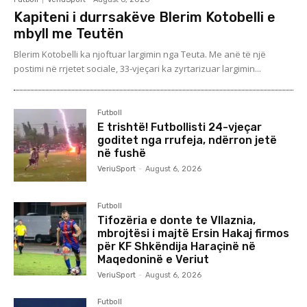
Kapiteni i durrsakëve Blerim Kotobelli e
mbyll me Teutën
Blerim Kotobelli ka njoftuar largimin nga Teuta. Me anë të një
postimi në rrjetet sociale, 33-vjeçari ka zyrtarizuar largimin...
Futboll
E trishtë! Futbollisti 24-vjeçar
goditet nga rrufeja, ndërron jetë
në fushë
VeriuSport
-
August 6, 2026
Futboll
Tifozëria e donte te Vllaznia,
mbrojtësi i majtë Ersin Hakaj firmos
për KF Shkëndija Haraçinë në
Maqedoninë e Veriut
VeriuSport
-
August 6, 2026
Futboll