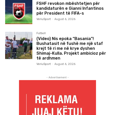
FSHF revokon mbështetjen për
kandidaturën e Gianni Infantinos
për President të FIFA-s
VeriuSport
-
August 6, 2026
Futboll
(Video) Nis epoka “Basania”!
Bushatasit në fushë me një staf
krejt të ri me në krye dyshen
Shimaj-Kulla. Projekt ambicioz për
të ardhmen
VeriuSport
-
August 6, 2026
- Advertisement -