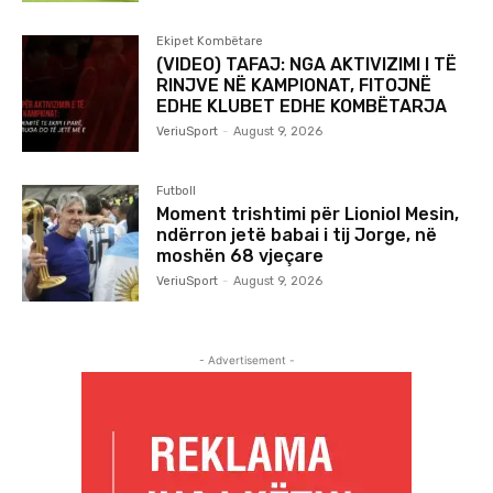
Ekipet Kombëtare
(VIDEO) TAFAJ: NGA AKTIVIZIMI I TË
RINJVE NË KAMPIONAT, FITOJNË
EDHE KLUBET EDHE KOMBËTARJA
VeriuSport
-
August 9, 2026
Futboll
Moment trishtimi për Lioniol Mesin,
ndërron jetë babai i tij Jorge, në
moshën 68 vjeçare
VeriuSport
-
August 9, 2026
- Advertisement -