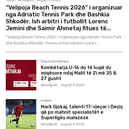
Tenis
VeriuSport
-
August 9, 2026
“Velipoja Beach Tennis 2026” i organizuar
nga Adriatic Tennis Park dhe Bashkia
Shkodër. Ish arbitri i futbollit Lorenc
Jemini dhe Saimir Ahmetaj fitues të...
"Velipoja Beach Tennis 2026" i organizuar nga Adriatic Tennis Park
dhe Bashkia Shkodër. Turneu është edicioni i parë i...
Ekipet Kombëtare
Kombëtarja U-16 do të luajë dy
miqësore ndaj Malit të Zi më 25 &
27 gusht
VeriuSport
-
August 9, 2026
Futboll
Mark Gjokaj, talenti 17-vjeçar i Deçiç
që po mahnit specialistët e
Superligës malazeze
VeriuSport
-
August 9, 2026