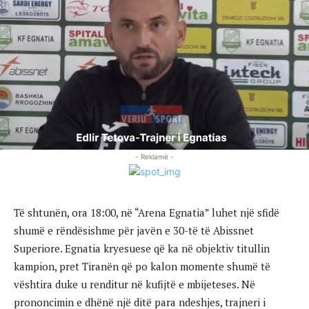
- Reklamë -
Të shtunën, ora 18:00, në “Arena Egnatia” luhet një sfidë
shumë e rëndësishme për javën e 30-të të Abissnet
Superiore. Egnatia kryesuese që ka në objektiv titullin
kampion, pret Tiranën që po kalon momente shumë të
vështira duke u renditur në kufijtë e mbijeteses. Në
prononcimin e dhënë një ditë para ndeshjes, trajneri i