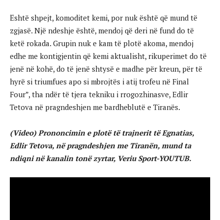
Është shpejt, komoditet kemi, por nuk është që mund të
zgjasë. Një ndeshje është, mendoj që deri në fund do të
ketë rokada. Grupin nuk e kam të plotë akoma, mendoj
edhe me kontigjentin që kemi aktualisht, rikuperimet do të
jenë në kohë, do të jenë shtysë e madhe për kreun, për të
hyrë si triumfues apo si mbrojtës i atij trofeu në Final
Four”, tha ndër të tjera tekniku i rrogozhinasve, Edlir
Tetova në pragndeshjen me bardheblutë e Tiranës.
(Video) Prononcimin e plotë të trajnerit të Egnatias,
Edlir Tetova, në pragndeshjen me Tiranën, mund ta
ndiqni në kanalin tonë zyrtar, Veriu Sport-YOUTUB.