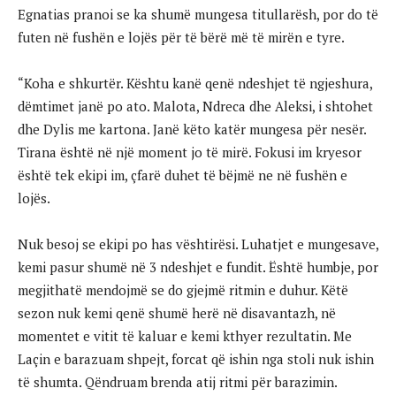
Egnatias pranoi se ka shumë mungesa titullarësh, por do të
futen në fushën e lojës për të bërë më të mirën e tyre.
“Koha e shkurtër. Kështu kanë qenë ndeshjet të ngjeshura,
dëmtimet janë po ato. Malota, Ndreca dhe Aleksi, i shtohet
dhe Dylis me kartona. Janë këto katër mungesa për nesër.
Tirana është në një moment jo të mirë. Fokusi im kryesor
është tek ekipi im, çfarë duhet të bëjmë ne në fushën e
lojës.
Nuk besoj se ekipi po has vështirësi. Luhatjet e mungesave,
kemi pasur shumë në 3 ndeshjet e fundit. Është humbje, por
megjithatë mendojmë se do gjejmë ritmin e duhur. Këtë
sezon nuk kemi qenë shumë herë në disavantazh, në
momentet e vitit të kaluar e kemi kthyer rezultatin. Me
Laçin e barazuam shpejt, forcat që ishin nga stoli nuk ishin
të shumta. Qëndruam brenda atij ritmi për barazimin.