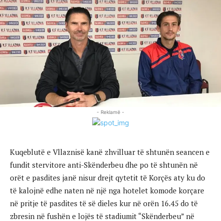
- Reklamë -
Kuqeblutë e Vllaznisë kanë zhvilluar të shtunën seancen e
fundit stervitore anti-Skënderbeu dhe po të shtunën në
orët e pasdites janë nisur drejt qytetit të Korçës aty ku do
të kalojnë edhe naten në një nga hotelet komode korçare
në pritje të pasdites të së dieles kur në orën 16.45 do të
zbresin në fushën e lojës të stadiumit “Skënderbeu” në