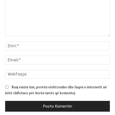
Koment:
Emr
Ema
We
Ruaj emrin tim, postën elektronike dhe faqen e internetit në
këtë shfletues për herën tjetër që komentoj.