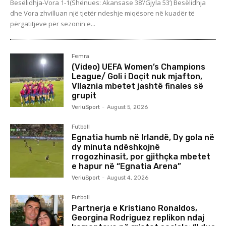
Besëlidhja-Vora 1-1(Shënues: Akansase 38’/Gjyla 53’) Besëlidhja
dhe Vora zhvilluan një tjetër ndeshje miqësore në kuadër të
përgatitjeve për sezonin e...
Femra
(Video) UEFA Women’s Champions
League/ Goli i Doçit nuk mjafton,
Vllaznia mbetet jashtë finales së
grupit
VeriuSport
-
August 5, 2026
Futboll
Egnatia humb në Irlandë, Dy gola në
dy minuta ndëshkojnë
rrogozhinasit, por gjithçka mbetet
e hapur në “Egnatia Arena”
VeriuSport
-
August 4, 2026
Futboll
Partnerja e Kristiano Ronaldos,
Georgina Rodriguez replikon ndaj