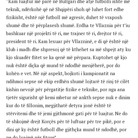
“Kam luajtur më parë në Bullgari dhe atje futbolli ishte më
teknik, ndërkohë që në Shqipëri shoh që luhet fort edhe
fizikisht, është një futboll më agresiv, duhet të vraposh
shumë dhe të përplasesh shumë. Erdha te Vllaznia për t’iu
bashkuar një projekti të ri, me trajner të ri, drejtor të ri,
president të ri. Kam lexuar për Vllazninë, e di që është një
klub i madh dhe shpresoj që të kthehet sa më shpejt aty ku
kjo skuadër flitet se ka qenë më përpara. Kuptohet që kjo
nuk është diçka që mund të ndodhë menjëherë, por do
kohën e vet. Në një aspekt, bojkoti i kampionatit na
ndihmoi sepse në ekip erdhën shumë lojtarë të rinj të cilët
kishin nevojë për përgatitje fizike e teknike, por nga ana
tjetër sigurisht që kemi mbetur në ankth sepse nuk e dinim
kur do të fillonim, megjithatë detyra jonë është të
stërvitemi dhe të jemi gjithmonë gati për të luajtur. Ne do
të shkojmë drejt Korçës për të luftuar për tre pikë, por e
dini që ky është futboll dhe gjithçka mund të ndodhë, por
ne do luajmë për fitore”.