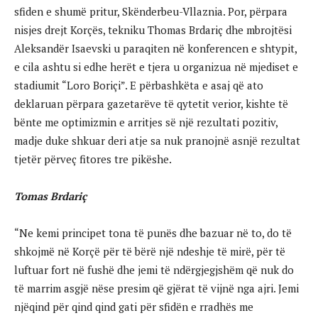
sfiden e shumë pritur, Skënderbeu-Vllaznia. Por, përpara
nisjes drejt Korçës, tekniku Thomas Brdariç dhe mbrojtësi
Aleksandër Isaevski u paraqiten në konferencen e shtypit,
e cila ashtu si edhe herët e tjera u organizua në mjediset e
stadiumit “Loro Boriçi”. E përbashkëta e asaj që ato
deklaruan përpara gazetarëve të qytetit verior, kishte të
bënte me optimizmin e arritjes së një rezultati pozitiv,
madje duke shkuar deri atje sa nuk pranojnë asnjë rezultat
tjetër përveç fitores tre pikëshe.
Tomas Brdariç
“Ne kemi principet tona të punës dhe bazuar në to, do të
shkojmë në Korçë për të bërë një ndeshje të mirë, për të
luftuar fort në fushë dhe jemi të ndërgjegjshëm që nuk do
të marrim asgjë nëse presim që gjërat të vijnë nga ajri. Jemi
njëqind për qind qind gati për sfidën e rradhës me