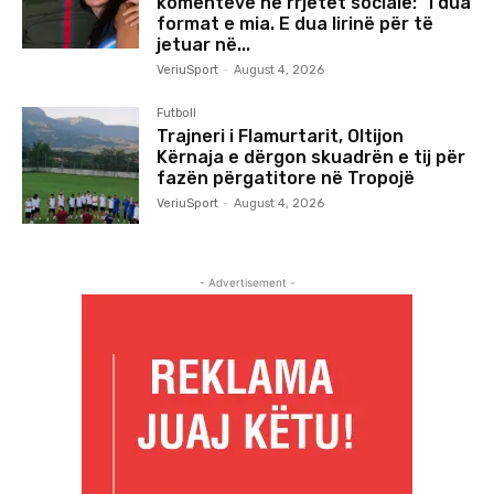
komenteve në rrjetet sociale: “I dua
format e mia. E dua lirinë për të
jetuar në...
VeriuSport
-
August 4, 2026
Futboll
Trajneri i Flamurtarit, Oltijon
Kërnaja e dërgon skuadrën e tij për
fazën përgatitore në Tropojë
VeriuSport
-
August 4, 2026
- Advertisement -