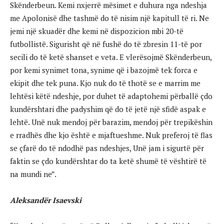
Skënderbeun. Kemi nxjerrë mësimet e duhura nga ndeshja
me Apolonisë dhe tashmë do të nisim një kapitull të ri. Ne
jemi një skuadër dhe kemi në dispozicion mbi 20-të
futbollistë. Sigurisht që në fushë do të zbresin 11-të por
secili do të ketë shanset e veta. E vlerësojmë Skënderbeun,
por kemi synimet tona, synime që i bazojmë tek forca e
ekipit dhe tek puna. Kjo nuk do të thotë se e marrim me
lehtësi këtë ndeshje, por duhet të adaptohemi përballë çdo
kundërshtari dhe padyshim që do të jetë një sfidë aspak e
lehtë. Unë nuk mendoj për barazim, mendoj për trepikëshin
e rradhës dhe kjo është e mjaftueshme. Nuk preferoj të flas
se çfarë do të ndodhë pas ndeshjes, Unë jam i sigurtë për
faktin se çdo kundërshtar do ta ketë shumë të vështirë të
na mundi ne”.
Aleksandër Isaevski