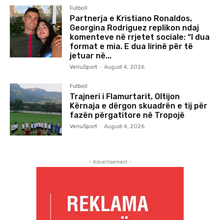
Futboll
Partnerja e Kristiano Ronaldos,
Georgina Rodriguez replikon ndaj
komenteve në rrjetet sociale: “I dua
format e mia. E dua lirinë për të
jetuar në...
VeriuSport
-
August 4, 2026
Futboll
Trajneri i Flamurtarit, Oltijon
Kërnaja e dërgon skuadrën e tij për
fazën përgatitore në Tropojë
VeriuSport
-
August 4, 2026
- Advertisement -