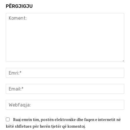
PËRGJIGJU
Koment:
Emr
Ema
We
Ruaj emrin tim, postën elektronike dhe faqen e internetit në
këtë shfletues për herën tjetër që komentoj.