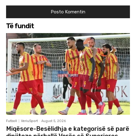
Të fundit
Futboll
VeriuSport
-
August 5, 2026
Miqësore-Besëlidhja e kategorisë së parë
dinjitoze përballë Vorës së Superiores.