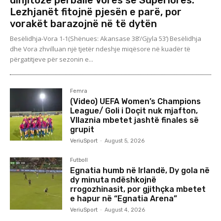
Lezhjanët fitojnë pjesën e parë, por
vorakët barazojnë në të dytën
Besëlidhja-Vora 1-1(Shënues: Akansase 38’/Gjyla 53’) Besëlidhja
dhe Vora zhvilluan një tjetër ndeshje miqësore në kuadër të
përgatitjeve për sezonin e...
Femra
(Video) UEFA Women’s Champions
League/ Goli i Doçit nuk mjafton,
Vllaznia mbetet jashtë finales së
grupit
VeriuSport
-
August 5, 2026
Futboll
Egnatia humb në Irlandë, Dy gola në
dy minuta ndëshkojnë
rrogozhinasit, por gjithçka mbetet
e hapur në “Egnatia Arena”
VeriuSport
-
August 4, 2026