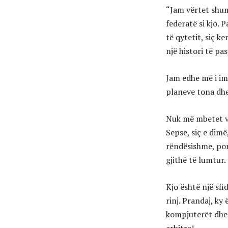
“Jam vërtet shum
federatë si kjo. 
të qytetit, siç ke
një histori të pa
Jam edhe më i im
planeve tona dhe
Nuk më mbetet ve
Sepse, siç e dim
rëndësishme, por
gjithë të lumtur.
Kjo është një sf
rinj. Prandaj, ky
kompjuterët dhe t