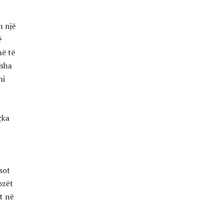
m një
ë
më të
isha
ni
çka
sot
ozët
t në