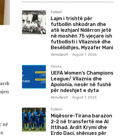
Futboll
Lajm i trishtë për
futbollin shkodran dhe
atë lezhjan! Ndërron jetë
në moshën 75 vjeçare ish
futbollisti i Vllaznisë dhe
Besëlidhjes, Myzafer Mani
VeriuSport
-
August 7, 2026
Femra
UEFA Women’s Champions
League/ Vllaznia dhe
Marek
Apolonia, nesër në fushë
për ndeshjet e dyta
mjen
VeriuSport
-
August 7, 2026
Futboll
Miqësore-Tirana barazon
2-2 në transfertë me Al
t në
Ittihad. Ardit Krymi dhe
an
Erdo Daci, shënues për