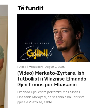
Të fundit
Futboll
VeriuSport
-
August 7, 2026
(Video) Merkato-Zyrtare, ish
futbollisti i Vllaznisë Elmando
Gjini firmos për Elbasanin
Elmando Gjini është përforcimi më i fundit i
Elbasanit. Mbrojtësi, që sezonin e kaluar ishte
pjesë e Vllaznisë, është...