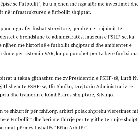
ëpisë së Futbollit”, ku u njohën më nga afër me investimet dh
it në infrastrukturën e futbollit shqiptar.
a panë nga afër fushat stërvitore, qendrën e trajnimit të
ientet e brendshme të administratës, muzeun e FSHF-së, ku
 njihen me historinë e futbollit shqiptar si dhe ambientet e
rshme për sistemin VAR, ku po punohet për ta bërë funksiona
bitrat u takua gjithashtu me zv.Presidentin e FSHF-së, Lutfi Nu
gjithshëm të FSHF-së, Ilir Shulku, Drejtorin Administrativ të
pçiu dhe trajnerin e Kombëtares shqiptare, Silvinjo.
 të shkurtër për fshf.org, arbitri polak shprehu vlerësimet m
në e Futbollit” dhe bëri një thirrje për të gjithë të rinjtë shqip
bitrimit përmes fushatës “Bëhu Arbitër”.