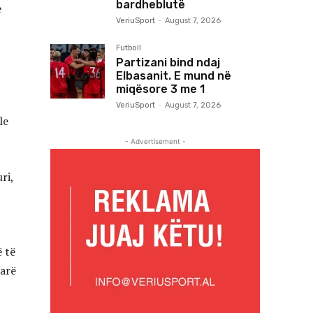
bardheblutë
e
VeriuSport
-
August 7, 2026
Futboll
Partizani bind ndaj
Elbasanit. E mund në
miqësore 3 me 1
VeriuSport
-
August 7, 2026
le
- Advertisement -
ri,
ë të
tarë