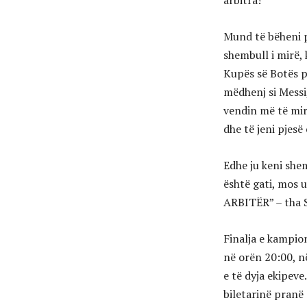
arbitra!
Mund të bëheni p
shembull i mirë,
Kupës së Botës p
mëdhenj si Messi
vendin më të mir
dhe të jeni pjesë 
Edhe ju keni shem
është gati, mos 
ARBITËR” – tha 
Finalja e kampion
në orën 20:00, n
e të dyja ekipeve.
biletarinë pranë