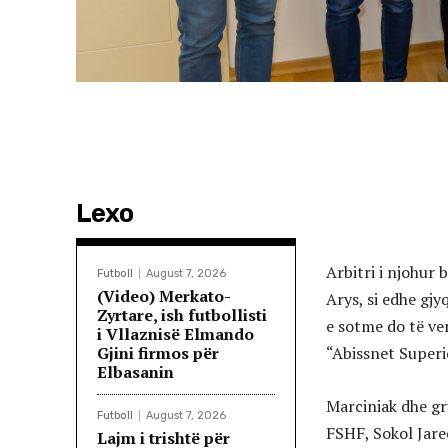
Lexo
Arbitri i njohur
Futboll
August 7, 2026
(Video) Merkato-
Arys, si edhe gj
Zyrtare, ish futbollisti
e sotme do të ve
i Vllaznisë Elmando
Gjini firmos për
“Abissnet Superi
Elbasanin
Marciniak dhe gr
Futboll
August 7, 2026
FSHF, Sokol Jare
Lajm i trishtë për