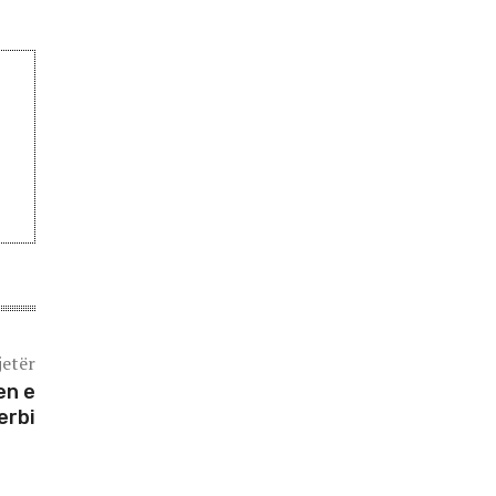
jetër
en e
erbi