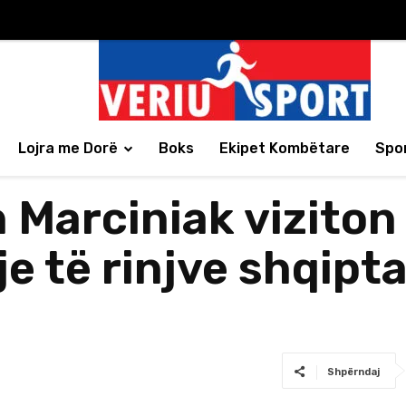
Lojra me Dorë
Boks
Ekipet Kombëtare
Spor
 Marciniak viziton
rje të rinjve shqip
Shpërndaj