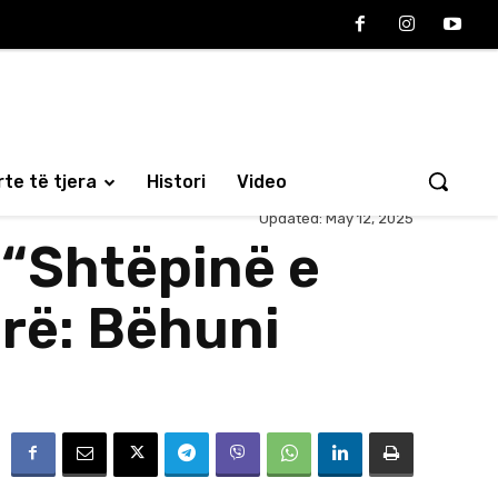
te të tjera
Histori
Video
Updated:
May 12, 2025
 “Shtëpinë e
tarë: Bëhuni