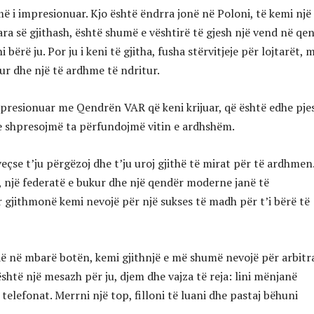
ë i impresionuar. Kjo është ëndrra jonë në Poloni, të kemi një
Para së gjithash, është shumë e vështirë të gjesh një vend në qe
ni bërë ju. Por ju i keni të gjitha, fusha stërvitjeje për lojtarët, 
sur dhe një të ardhme të ndritur.
presionuar me Qendrën VAR që keni krijuar, që është edhe pje
 shpresojmë ta përfundojmë vitin e ardhshëm.
çse t’ju përgëzoj dhe t’ju uroj gjithë të mirat për të ardhmen
ë, një federatë e bukur dhe një qendër moderne janë të
 gjithmonë kemi nevojë për një sukses të madh për t’i bërë të
idë në mbarë botën, kemi gjithnjë e më shumë nevojë për arbitr
 është një mesazh për ju, djem dhe vajza të reja: lini mënjanë
elefonat. Merrni një top, filloni të luani dhe pastaj bëhuni