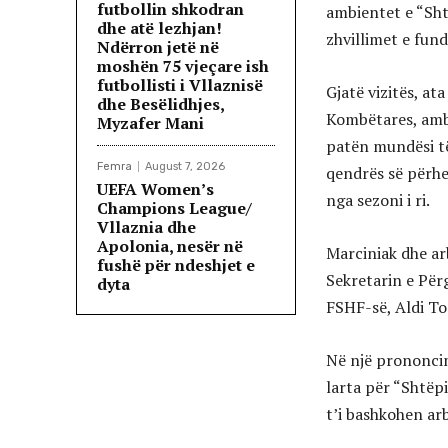
futbollin shkodran
ambientet e “Sht
dhe atë lezhjan!
zhvillimet e fund
Ndërron jetë në
moshën 75 vjeçare ish
futbollisti i Vllaznisë
Gjatë vizitës, at
dhe Besëlidhjes,
Kombëtares, amb
Myzafer Mani
patën mundësi të
Femra
August 7, 2026
qendrës së përhe
UEFA Women’s
nga sezoni i ri.
Champions League/
Vllaznia dhe
Apolonia, nesër në
Marciniak dhe ar
fushë për ndeshjet e
Sekretarin e Për
dyta
FSHF-së, Aldi To
Në një prononcim
larta për “Shtëpi
t’i bashkohen ar