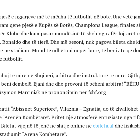
jesë e ngjarjeve më të mëdha të futbollit në botë. Unë vetë ja
 kam qenë pjesë e Kupës së Botës, Champions League, finales s
ër Klube dhe kam pasur mundësinë të shoh nga afër lojtarët 
, Ronaldo dhe të tjerë. Dhe më besoni, nuk pagova bileta dhe k
ë në stadium! Mund të udhëtoni nëpër botë, të bëni atë që do
e futbollit.
buj të mirë në Shqipëri, arbitra dhe instruktorë të mirë. Gjith
u bëni dembelë. Ejani dhe dhe provoni të bëheni arbitra! “BËHU
Szymon Marciniak në prononcimin për fshf.org
atit “Abissnet Superiore”, Vllaznia – Egnatia, do të zhvillohet 
ë “Arenën Kombëtare”. Pritet një atmosferë entuziaste nga tif
 Biletat vijojnë të jenë në shitje online në
ebileta.al
dhe fizikish
 stadiumit “Arena Kombëtare”.