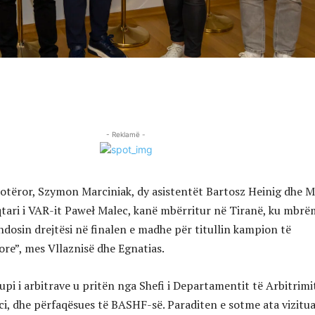
- Reklamë -
 botëror, Szymon Marciniak, dy asistentët Bartosz Heinig dhe 
yqtari i VAR-it Paweł Malec, kanë mbërritur në Tiranë, ku mbrë
ndosin drejtësi në finalen e madhe për titullin kampion të
ore”, mes Vllaznisë dhe Egnatias.
upi i arbitrave u pritën nga Shefi i Departamentit të Arbitrimi
ci, dhe përfaqësues të BASHF-së. Paraditen e sotme ata vizitu