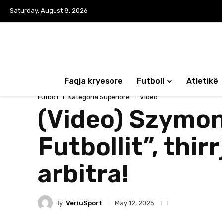
Saturday, August 8, 2026
Faqja kryesore
Futboll
Atletikë
Futboll
Kategoria Superiore
Video
(Video) Szymon
Futbollit”, thir
arbitra!
By
VeriuSport
May 12, 2025