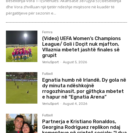
Besëlidhja-Vora 1-1(Shënues: Akansase 38’/Gjyla 53’) Besëlidhja
dhe Vora zhvilluan një tjetër ndeshje miqësore në kuadër të
përgatitjeve për sezonin e...
Femra
(Video) UEFA Women’s Champions
League/ Goli i Doçit nuk mjafton,
Vllaznia mbetet jashtë finales së
grupit
VeriuSport
-
August 5, 2026
Futboll
Egnatia humb në Irlandë, Dy gola në
dy minuta ndëshkojnë
rrogozhinasit, por gjithçka mbetet
e hapur në “Egnatia Arena”
VeriuSport
-
August 4, 2026
Futboll
Partnerja e Kristiano Ronaldos,
Georgina Rodriguez replikon ndaj
komenteve në rrjetet sociale: “I dua