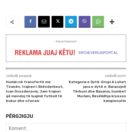
- Advertisement -
Artikulli paraprak
Artikulli tjetër
Humbi në transfertë me
Kategoria e Dytë-Grupi A Luhet
Tiranën, trajneri i Skënderbeut,
java e dytë e. Barazojnë
Ivan Gvozdenoviç: Jam trajner
Tërbuni dhe Basania, humbet
që mendoj të luajmë futboll të
Murlani, Besëlidhja kryeson
bukur dhe ofensiv
kampionatin
PËRGJIGJU