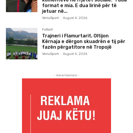
format e mia. E dua lirinë për të
jetuar në...
VeriuSport
-
August 4, 2026
Futboll
Trajneri i Flamurtarit, Oltijon
Kërnaja e dërgon skuadrën e tij për
fazën përgatitore në Tropojë
VeriuSport
-
August 4, 2026
- Advertisement -