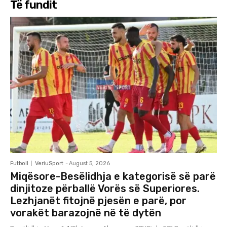
Të fundit
Futboll
VeriuSport
-
August 5, 2026
Miqësore-Besëlidhja e kategorisë së parë
dinjitoze përballë Vorës së Superiores.
Lezhjanët fitojnë pjesën e parë, por
vorakët barazojnë në të dytën