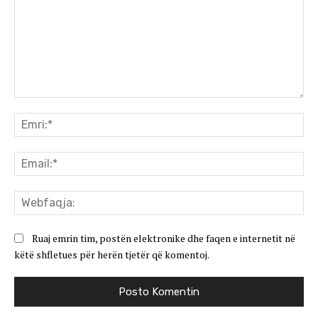
Koment:
Emr
Ema
We
Ruaj emrin tim, postën elektronike dhe faqen e internetit në
këtë shfletues për herën tjetër që komentoj.