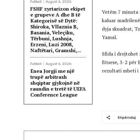
Futboll
August 6, 2026
FSHF zyrtarizon ekipet
Vetëm 7 minuta m
e grupeve A dhe B të
kaluar madrilenë
Kategorisë së Dytë:
Shiroka, Vllaznia B,
dyja skuadrat, T
Basania, Veleçiku,
Yamal.
Tërbuni, Lushnja,
Erzeni, Luzi 2008,
Naftëtari, Gramshi,...
Sfida i drejtohe
fituese, 3-2 pë
Futboll
August 6, 2026
rezultati mbeti i
Enea Jorgji me një
trupë arbitrash
shqiptar gjykojnë në
raundin e tretë të UEFA
Conference League
Shpërndaj