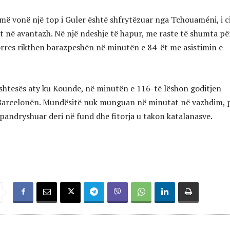
ë vonë një top i Guler është shfrytëzuar nga Tchouaméni, i ci
t në avantazh. Në një ndeshje të hapur, me raste të shumta pë
orres rikthen barazpeshën në minutën e 84-ët me asistimin e
t shtesës aty ku Kounde, në minutën e 116-të lëshon goditjen
r Barcelonën. Mundësitë nuk munguan në minutat në vazhdim, 
 pandryshuar deri në fund dhe fitorja u takon katalanasve.