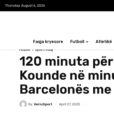
Thursday, August 6, 2026
Faqja kryesore
Futboll
Atletikë
Futboll
Sport i huaj
120 minuta për 
Kounde në minut
Barcelonës me r
By
VeriuSport
April 27, 2025