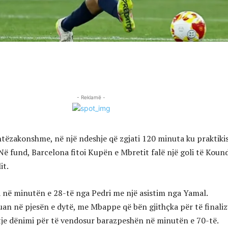
- Reklamë -
shtëzakonshme, në një ndeshje që zgjati 120 minuta ku praktiki
Në fund, Barcelona fitoi Kupën e Mbretit falë një goli të Koun
it.
a në minutën e 28-të nga Pedri me një asistim nga Yamal.
uan në pjesën e dytë, me Mbappe që bën gjithçka për të finali
tje dënimi për të vendosur barazpeshën në minutën e 70-të.