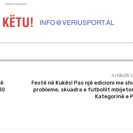
- Advertisement -
Artikulli t
së
Festë në Kukës! Pas një edicioni me s
30
probleme, skuadra e futbollit mbijeto
Kategorinë e 