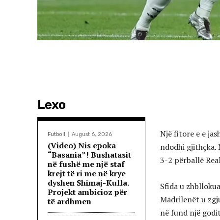
Lexo
Një fitore e e ja
Futboll
August 6, 2026
(Video) Nis epoka
ndodhi gjithçka. 
“Basania”! Bushatasit
3-2 përballë Real
në fushë me një staf
krejt të ri me në krye
dyshen Shimaj-Kulla.
Sfida u zhblloku
Projekt ambicioz për
Madrilenët u zgj
të ardhmen
në fund një godi