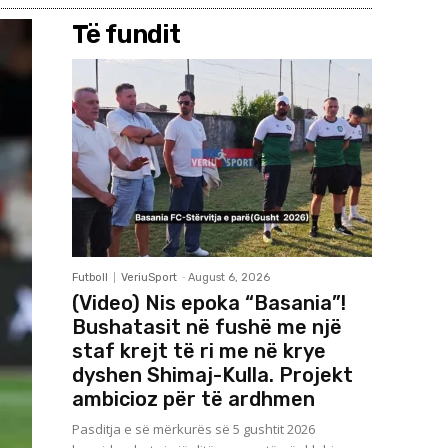
Të fundit
Futboll
VeriuSport
-
August 6, 2026
(Video) Nis epoka “Basania”!
Bushatasit në fushë me një
staf krejt të ri me në krye
dyshen Shimaj-Kulla. Projekt
ambicioz për të ardhmen
Pasditja e së mërkurës së 5 gushtit 2026