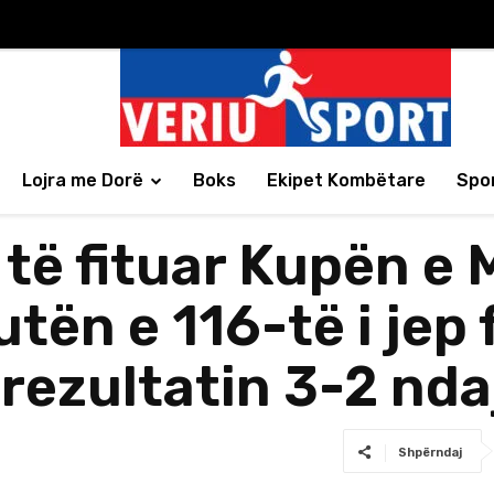
Lojra me Dorë
Boks
Ekipet Kombëtare
Spor
të fituar Kupën e Mb
ën e 116-të i jep 
ezultatin 3-2 ndaj
Shpërndaj