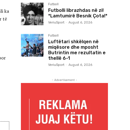
Futboll
Futbolli librazhdas në zi!
li ka
*Lamtumirë Besnik Çota!*
r të
VeriuSport
-
August 6, 2026
Futboll
Luftëtari shkëlqen në
miqësore dhe mposht
Butrintin me rezultatin e
por
thellë 6-1
VeriuSport
-
August 6, 2026
- Advertisement -