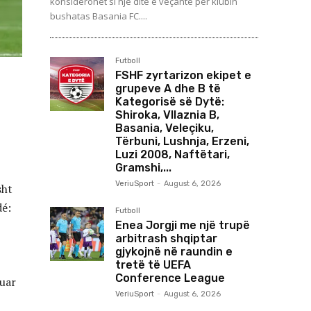
konsiderohet si një ditë e veçantë për klubin
bushatas Basania FC....
Futboll
FSHF zyrtarizon ekipet e
grupeve A dhe B të
Kategorisë së Dytë:
Shiroka, Vllaznia B,
Basania, Veleçiku,
Tërbuni, Lushnja, Erzeni,
Luzi 2008, Naftëtari,
Gramshi,...
VeriuSport
-
August 6, 2026
sht
dé:
Futboll
Enea Jorgji me një trupë
arbitrash shqiptar
gjykojnë në raundin e
tretë të UEFA
Conference League
zuar
VeriuSport
-
August 6, 2026