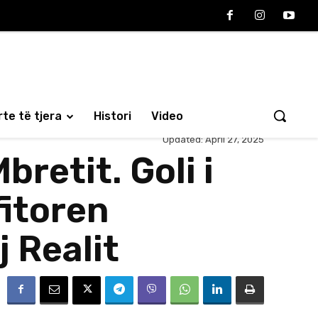
te të tjera
Histori
Video
Updated:
April 27, 2025
retit. Goli i
fitoren
 Realit