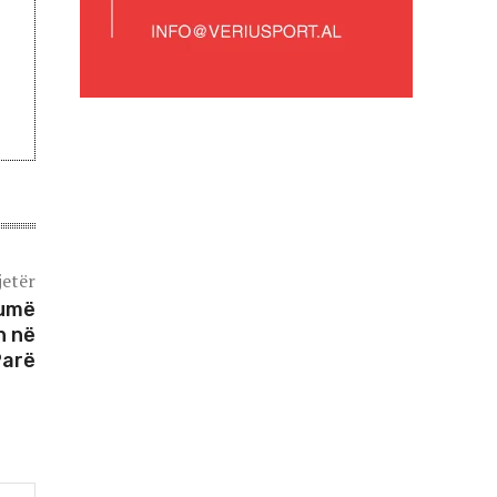
jetër
humë
n në
Parë