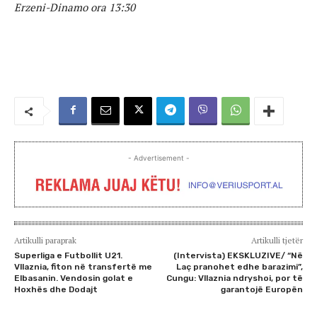
Erzeni-Dinamo ora 13:30
- Advertisement -
Artikulli paraprak
Artikulli tjetër
Superliga e Futbollit U21.
(Intervista) EKSKLUZIVE/ “Në
Vllaznia, fiton në transfertë me
Laç pranohet edhe barazimi”,
Elbasanin. Vendosin golat e
Cungu: Vllaznia ndryshoi, por të
Hoxhës dhe Dodajt
garantojë Europën