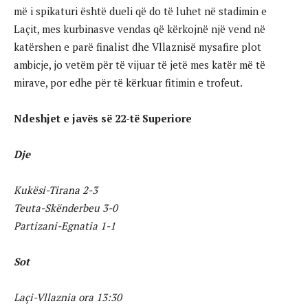
më i spikaturi është dueli që do të luhet në stadimin e
Laçit, mes kurbinasve vendas që kërkojnë një vend në
katërshen e parë finalist dhe Vllaznisë mysafire plot
ambicje, jo vetëm për të vijuar të jetë mes katër më të
mirave, por edhe për të kërkuar fitimin e trofeut.
Ndeshjet e javës së 22-të Superiore
Dje
Kukësi-Tirana 2-3
Teuta-Skënderbeu 3-0
Partizani-Egnatia 1-1
Sot
Laçi-Vllaznia ora 13:30