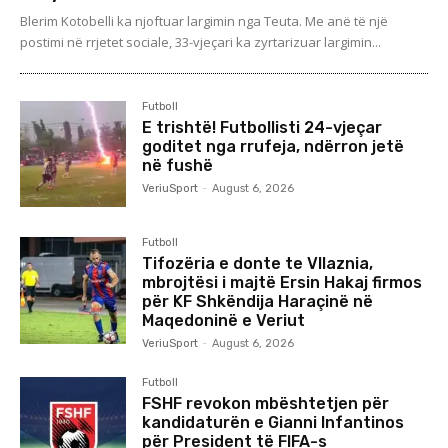
Blerim Kotobelli ka njoftuar largimin nga Teuta. Me anë të një
postimi në rrjetet sociale, 33-vjeçari ka zyrtarizuar largimin...
Futboll
E trishtë! Futbollisti 24-vjeçar
goditet nga rrufeja, ndërron jetë
në fushë
VeriuSport
-
August 6, 2026
Futboll
Tifozëria e donte te Vllaznia,
mbrojtësi i majtë Ersin Hakaj firmos
për KF Shkëndija Haraçinë në
Maqedoninë e Veriut
VeriuSport
-
August 6, 2026
Futboll
FSHF revokon mbështetjen për
kandidaturën e Gianni Infantinos
për President të FIFA-s