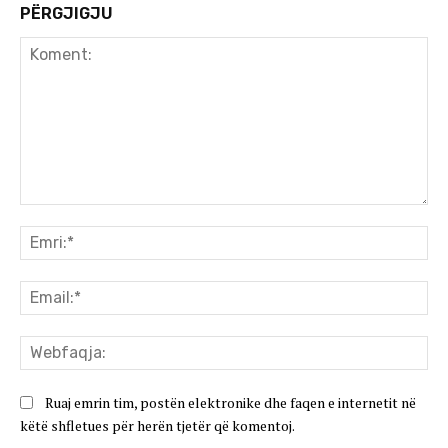
PËRGJIGJU
Koment:
Emr
Ema
We
Ruaj emrin tim, postën elektronike dhe faqen e internetit në
këtë shfletues për herën tjetër që komentoj.