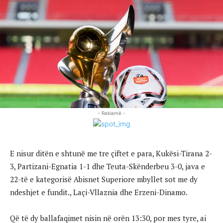
- Reklamë -
E nisur ditën e shtunë me tre çiftet e para, Kukësi-Tirana 2-
3, Partizani-Egnatia 1-1 dhe Teuta-Skënderbeu 3-0, java e
22-të e kategorisë Abisnet Superiore mbyllet sot me dy
ndeshjet e fundit., Laçi-Vllaznia dhe Erzeni-Dinamo.
Që të dy ballafaqimet nisin në orën 13:30, por mes tyre, ai