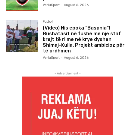
VeriuSport
-
August 6, 2026
Futboll
(Video) Nis epoka “Basania”!
Bushatasit në fushë me një staf
krejt të ri me në krye dyshen
Shimaj-Kulla. Projekt ambicioz për
të ardhmen
VeriuSport
-
August 6, 2026
- Advertisement -