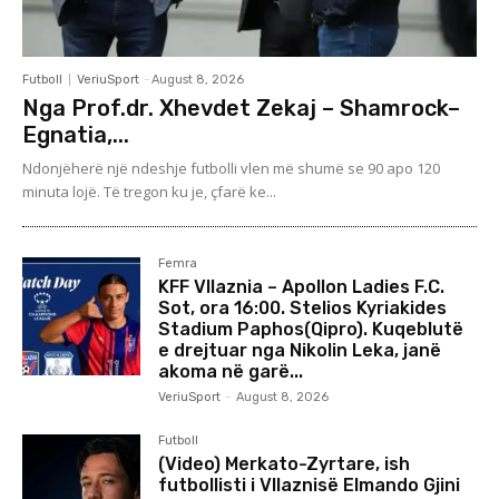
Futboll
VeriuSport
-
August 8, 2026
Nga Prof.dr. Xhevdet Zekaj – Shamrock–
Egnatia,...
Ndonjëherë një ndeshje futbolli vlen më shumë se 90 apo 120
minuta lojë. Të tregon ku je, çfarë ke...
Femra
KFF Vllaznia – Apollon Ladies F.C.
Sot, ora 16:00. Stelios Kyriakides
Stadium Paphos(Qipro). Kuqeblutë
e drejtuar nga Nikolin Leka, janë
akoma në garë...
VeriuSport
-
August 8, 2026
Futboll
(Video) Merkato-Zyrtare, ish
futbollisti i Vllaznisë Elmando Gjini