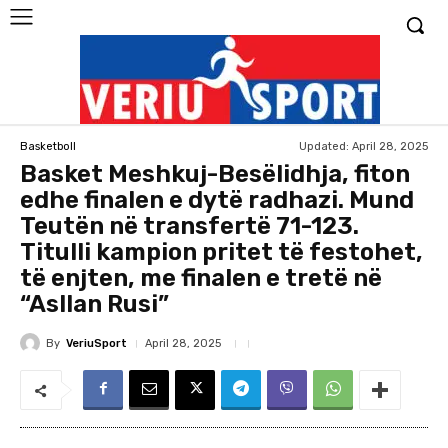
Updated:
April 28, 2025
Basketboll
Basket Meshkuj-Besëlidhja, fiton
edhe finalen e dytë radhazi. Mund
Teutën në transfertë 71-123.
Titulli kampion pritet të festohet,
të enjten, me finalen e tretë në
“Asllan Rusi”
By
VeriuSport
April 28, 2025