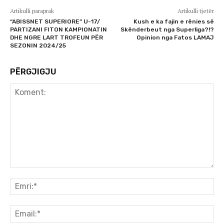
Artikulli paraprak
Artikulli tjetër
“ABISSNET SUPERIORE” U-17/
Kush e ka fajin e rënies së
PARTIZANI FITON KAMPIONATIN
Skënderbeut nga Superliga?!?
DHE NGRE LART TROFEUN PËR
Opinion nga Fatos LAMAJ
SEZONIN 2024/25
PËRGJIGJU
Koment:
Emr
Ema