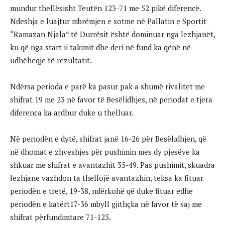
mundur thellësisht Teutën 123-71 me 52 pikë diferencë.
Ndeshja e luajtur mbrëmjen e sotme në Pallatin e Sportit
“Ramazan Njala” të Durrësit është dominuar nga lezhjanët,
ku që nga start ii takimit dhe deri në fund ka qënë në
udhëheqje të rezultatit.
Ndërsa perioda e parë ka pasur pak a shumë rivalitet me
shifrat 19 me 23 në favor të Besëlidhjes, në periodat e tjera
diferenca ka ardhur duke u thelluar.
Në periodën e dytë, shifrat janë 16-26 për Besëlidhjen, që
në dhomat e zhveshjes për pushimin mes dy pjesëve ka
shkuar me shifrat e avantazhit 35-49. Pas pushimit, skuadra
lezhjane vazhdon ta thellojë avantazhin, teksa ka fituar
periodën e tretë, 19-38, ndërkohë që duke fituar edhe
periodën e katërt17-36 mbyll gjithçka në favor të saj me
shifrat përfundimtare 71-123.