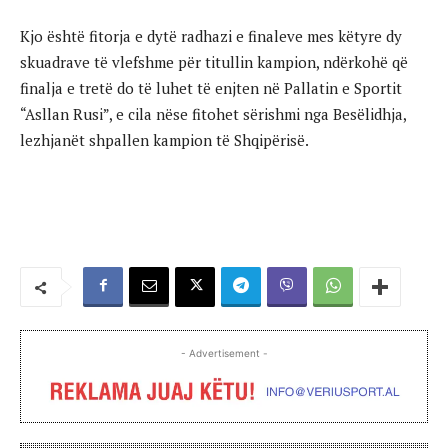
Kjo është fitorja e dytë radhazi e finaleve mes këtyre dy
skuadrave të vlefshme për titullin kampion, ndërkohë që
finalja e tretë do të luhet të enjten në Pallatin e Sportit
“Asllan Rusi”, e cila nëse fitohet sërishmi nga Besëlidhja,
lezhjanët shpallen kampion të Shqipërisë.
- Advertisement -