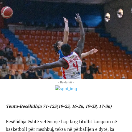
- Reklamë -
Teuta-Besëlidhja 71-123(19-23, 16-26, 19-38, 17-36)
Besëlidhja është vetëm një hap larg titullit kampion në
basketboll për meshkuj, teksa në përballjen e dytë, ka