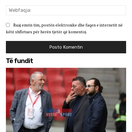
We
Ruaj emrin tim, postën elektronike dhe faqen e internetit në
këtë shfletues për herën tjetër që komentoj.
Të fundit