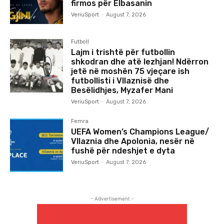
firmos për Elbasanin
VeriuSport
-
August 7, 2026
Futboll
Lajm i trishtë për futbollin
shkodran dhe atë lezhjan! Ndërron
jetë në moshën 75 vjeçare ish
futbollisti i Vllaznisë dhe
Besëlidhjes, Myzafer Mani
VeriuSport
-
August 7, 2026
Femra
UEFA Women’s Champions League/
Vllaznia dhe Apolonia, nesër në
fushë për ndeshjet e dyta
VeriuSport
-
August 7, 2026
- Advertisement -