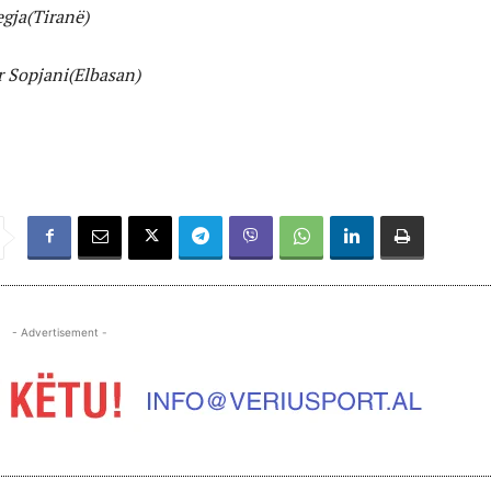
egja(Tiranë)
 Sopjani(Elbasan)
- Advertisement -