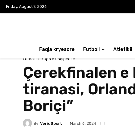
Friday, August 7, 2026
Faqja kryesore
Futboll
Atletikë
Futboll
Kupa e Shqipërisë
Çerekfinalen e 
tiranasi, Orlan
Boriçi”
By
VeriuSport
March 6, 2024