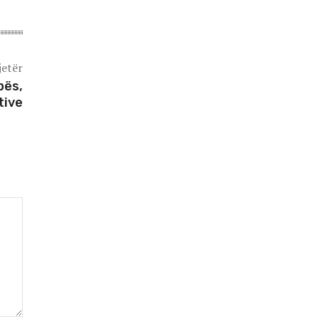
jetër
pës,
tive