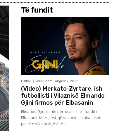
Të fundit
Futboll
VeriuSport
-
August 7, 2026
(Video) Merkato-Zyrtare, ish
futbollisti i Vllaznisë Elmando
Gjini firmos për Elbasanin
Elmando Gjini është përforcimi më i fundit i
Elbasanit. Mbrojtësi, që sezonin e kaluar ishte
pjesë e Vllaznisë, është...