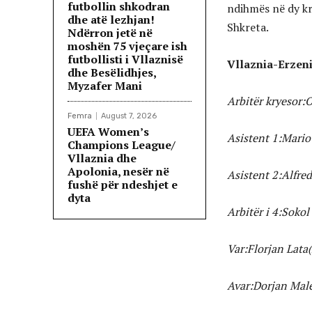
futbollin shkodran
ndihmës në dy kr
dhe atë lezhjan!
Shkreta.
Ndërron jetë në
moshën 75 vjeçare ish
futbollisti i Vllaznisë
Vllaznia-Erzen
dhe Besëlidhjes,
Myzafer Mani
Arbitër kryesor:
Femra
August 7, 2026
UEFA Women’s
Asistent 1:Mario
Champions League/
Vllaznia dhe
Apolonia, nesër në
Asistent 2:Alfre
fushë për ndeshjet e
dyta
Arbitër i 4:Sokol
Var:Florjan Lata
Avar:Dorjan Male