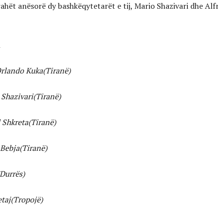
ahët anësorë dy bashkëqytetarët e tij, Mario Shazivari dhe Alf
i
Orlando Kuka(Tiranë)
 Shazivari(Tiranë)
d Shkreta(Tiranë)
 Bebja(Tiranë)
(Durrës)
taj(Tropojë)