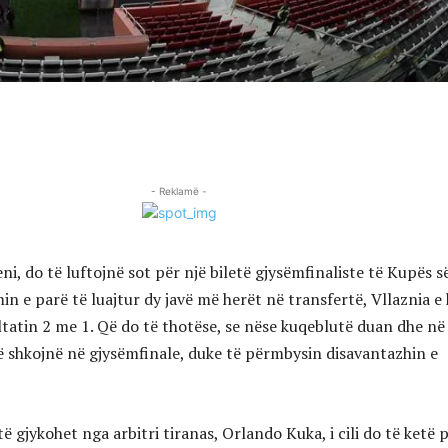
- Reklamë -
ni, do të luftojnë sot për një biletë gjysëmfinaliste të Kupës s
in e parë të luajtur dy javë më herët në transfertë, Vllaznia e 
atin 2 me 1. Që do të thotëse, se nëse kuqeblutë duan dhe në
të shkojnë në gjysëmfinale, duke të përmbysin disavantazhin e
 të gjykohet nga arbitri tiranas, Orlando Kuka, i cili do të ketë 