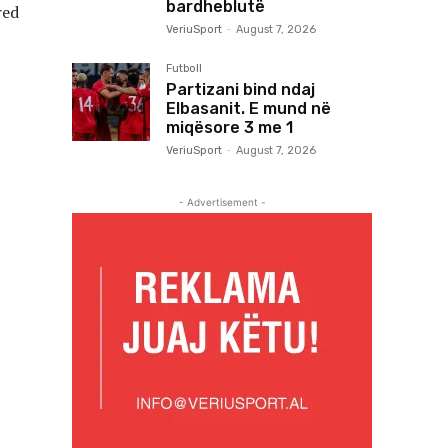
bardheblutë
red
VeriuSport
-
August 7, 2026
Futboll
Partizani bind ndaj
Elbasanit. E mund në
miqësore 3 me 1
VeriuSport
-
August 7, 2026
- Advertisement -