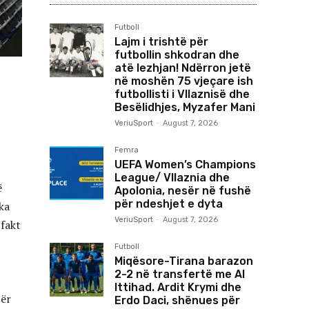
Futboll
Lajm i trishtë për
futbollin shkodran dhe
atë lezhjan! Ndërron jetë
në moshën 75 vjeçare ish
futbollisti i Vllaznisë dhe
Besëlidhjes, Myzafer Mani
VeriuSport
-
August 7, 2026
Femra
UEFA Women’s Champions
League/ Vllaznia dhe
ë
Apolonia, nesër në fushë
për ndeshjet e dyta
ka
VeriuSport
-
August 7, 2026
 fakt
Futboll
Miqësore-Tirana barazon
2-2 në transfertë me Al
Ittihad. Ardit Krymi dhe
për
Erdo Daci, shënues për