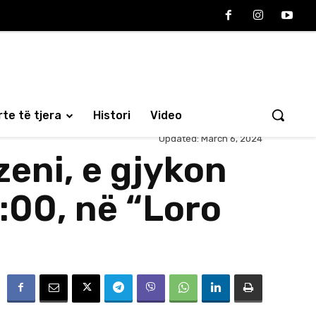
te të tjera
Histori
Video
Updated:
March 6, 2024
zeni, e gjykon
7:00, në “Loro