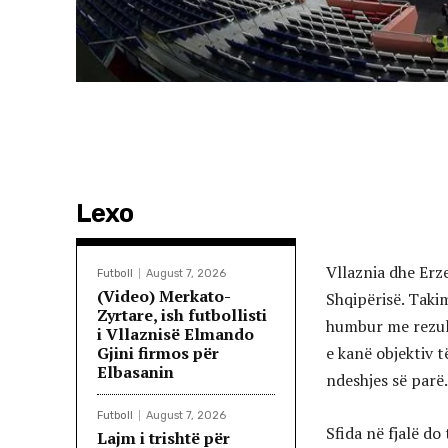
Lexo
Vllaznia dhe Erze
Futboll
August 7, 2026
(Video) Merkato-
Shqipërisë. Takim
Zyrtare, ish futbollisti
humbur me rezult
i Vllaznisë Elmando
Gjini firmos për
e kanë objektiv 
Elbasanin
ndeshjes së parë.
Futboll
August 7, 2026
Sfida në fjalë do
Lajm i trishtë për