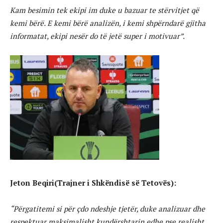
Kam besimin tek ekipi im duke u bazuar te stërvitjet që
kemi bërë. E kemi bërë analizën, i kemi shpërndarë gjitha
informatat, ekipi nesër do të jetë super i motivuar”.
Jeton Beqiri(Trajner i Shkëndisë së Tetovës):
“Përgatitemi si për çdo ndeshje tjetër, duke analizuar dhe
respektuar maksimalisht kundërshtarin edhe pse realisht