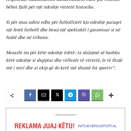
bëhet fjalë për një ndeshje vërtetë historike.
Si për mua ashtu edhe për futbollistët kjo ndeshje paraqet
një festë futbolli dhe besoj një spektakël i garantuar si në
fushë dhe në tribuna.
Mesazhi im për këtë ndeshje është: ta shijojmë së bashku
këtë ndeshje si shqiptar dhe vëllezër të vërtetë, le të fitojë
më i miri dhe ai ekip që do ketë më shumë fat sportiv”.
- Advertisement -