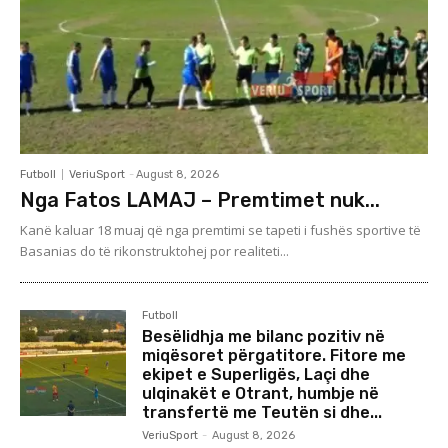
Futboll
VeriuSport
-
August 8, 2026
Nga Fatos LAMAJ – Premtimet nuk...
Kanë kaluar 18 muaj që nga premtimi se tapeti i fushës sportive të
Basanias do të rikonstruktohej por realiteti...
Futboll
Besëlidhja me bilanc pozitiv në
miqësoret përgatitore. Fitore me
ekipet e Superligës, Laçi dhe
ulqinakët e Otrant, humbje në
transfertë me Teutën si dhe...
VeriuSport
-
August 8, 2026