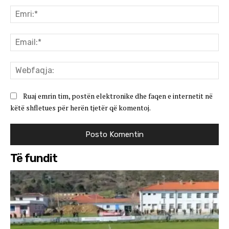
Emr
Ema
We
Ruaj emrin tim, postën elektronike dhe faqen e internetit në
këtë shfletues për herën tjetër që komentoj.
Të fundit