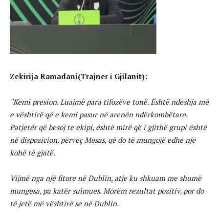
Zekirija Ramadani(Trajner i Gjilanit):
“Kemi presion. Luajmë para tifozëve tonë. Është ndeshja më
e vështirë që e kemi pasur në arenën ndërkombëtare.
Patjetër që besoj te ekipi, është mirë që i gjithë grupi është
në dispozicion, përveç Mesas, që do të mungojë edhe një
kohë të gjatë.
Vijmë nga një fitore në Dublin, atje ku shkuam me shumë
mungesa, pa katër sulmues. Morëm rezultat pozitiv, por do
të jetë më vështirë se në Dublin.