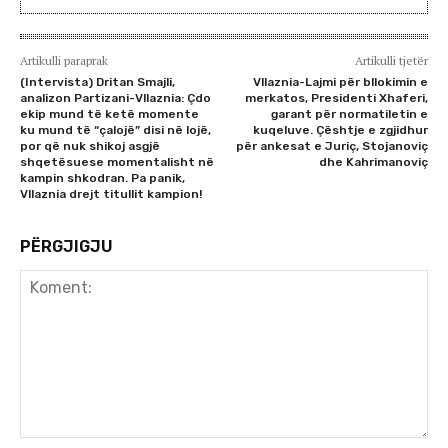
Artikulli paraprak
Artikulli tjetër
(Intervista) Dritan Smajli,
Vllaznia-Lajmi për bllokimin e
analizon Partizani-Vllaznia: Çdo
merkatos, Presidenti Xhaferi,
ekip mund të ketë momente
garant për normatiletin e
ku mund të “çalojë” disi në lojë,
kuqeluve. Çështje e zgjidhur
por që nuk shikoj asgjë
për ankesat e Juriç, Stojanoviç
shqetësuese momentalisht në
dhe Kahrimanoviç
kampin shkodran. Pa panik,
Vllaznia drejt titullit kampion!
PËRGJIGJU
Koment: