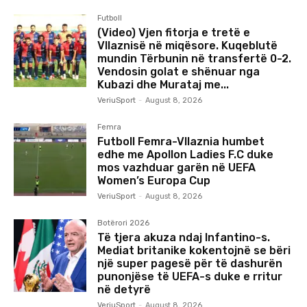
Futboll
(Video) Vjen fitorja e tretë e
Vllaznisë në miqësore. Kuqeblutë
mundin Tërbunin në transfertë 0-2.
Vendosin golat e shënuar nga
Kubazi dhe Murataj me...
VeriuSport
-
August 8, 2026
Femra
Futboll Femra-Vllaznia humbet
edhe me Apollon Ladies F.C duke
mos vazhduar garën në UEFA
Women’s Europa Cup
VeriuSport
-
August 8, 2026
Botërori 2026
Të tjera akuza ndaj Infantino-s.
Mediat britanike kokentojnë se bëri
një super pagesë për të dashurën
punonjëse të UEFA-s duke e rritur
në detyrë
VeriuSport
-
August 8, 2026