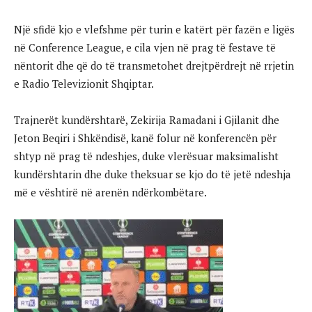
Një sfidë kjo e vlefshme për turin e katërt për fazën e ligës
në Conference League, e cila vjen në prag të festave të
nëntorit dhe që do të transmetohet drejtpërdrejt në rrjetin
e Radio Televizionit Shqiptar.
Trajnerët kundërshtarë, Zekirija Ramadani i Gjilanit dhe
Jeton Beqiri i Shkëndisë, kanë folur në konferencën për
shtyp në prag të ndeshjes, duke vlerësuar maksimalisht
kundërshtarin dhe duke theksuar se kjo do të jetë ndeshja
më e vështirë në arenën ndërkombëtare.