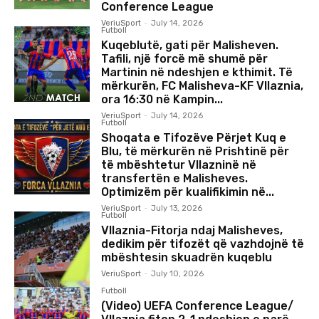
Conference League
VeriuSport
-
July 14, 2026
Futboll
Kuqeblutë, gati për Malisheven.
Tafili, një forcë më shumë për
Martinin në ndeshjen e kthimit. Të
mërkurën, FC Malisheva-KF Vllaznia,
ora 16:30 në Kampin...
VeriuSport
-
July 14, 2026
Futboll
Shoqata e Tifozëve Përjet Kuq e
Blu, të mërkurën në Prishtinë për
të mbështetur Vllazninë në
transfertën e Malisheves.
Optimizëm për kualifikimin në...
VeriuSport
-
July 13, 2026
Futboll
Vllaznia-Fitorja ndaj Malisheves,
dedikim për tifozët që vazhdojnë të
mbështesin skuadrën kuqeblu
VeriuSport
-
July 10, 2026
Futboll
(Video) UEFA Conference League/