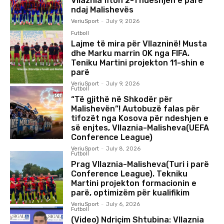
Vllaznia fiton 2-1 ndeshjen e parë
ndaj Malishevës
VeriuSport
-
July 9, 2026
Futboll
Lajme të mira për Vllazninë! Musta
dhe Marku marrin OK nga FIFA.
Teniku Martini projekton 11-shin e
parë
VeriuSport
-
July 9, 2026
Futboll
“Të gjithë në Shkodër për
Malishevën”! Autobuzë falas për
tifozët nga Kosova për ndeshjen e
së enjtes, Vllaznia-Malisheva(UEFA
Conference League)
VeriuSport
-
July 8, 2026
Futboll
Prag Vllaznia-Malisheva(Turi i parë
Conference League). Tekniku
Martini projekton formacionin e
parë, optimizëm për kualifikim
VeriuSport
-
July 6, 2026
Futboll
(Video) Ndriçim Shtubina: Vllaznia