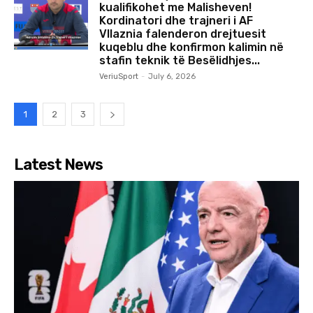
kualifikohet me Malisheven!
Kordinatori dhe trajneri i AF
Vllaznia falenderon drejtuesit
kuqeblu dhe konfirmon kalimin në
stafin teknik të Besëlidhjes...
VeriuSport
-
July 6, 2026
1
2
3
Latest News