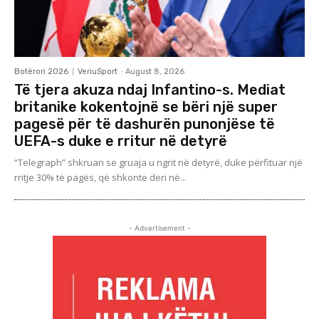
Botërori 2026
VeriuSport
-
August 8, 2026
Të tjera akuza ndaj Infantino-s. Mediat
britanike kokentojnë se bëri një super
pagesë për të dashurën punonjëse të
UEFA-s duke e rritur në detyrë
“Telegraph” shkruan se gruaja u ngrit në detyrë, duke përfituar një
rritje 30% të pagës, që shkonte deri në...
- Advertisement -