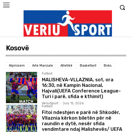
Kosovë
Alpinizem
Arte Marciale
Atletikë
Basketboll
Boks
Futboll
MALISHEVA-VLLAZNIA, sot, ora
16:30, në Kampin Nacional,
Hajvali(UEFA Conference League-
Turi i parë, sfida e kthimit)
VeriuSport
-
July 15, 2026
Futboll
Fitoi ndeshjen e parë në Shkodër,
Vllaznia kërkon biletën për në
raundin e dytë, nesër sfida
vendimtare ndaj Malishevës/ UEFA