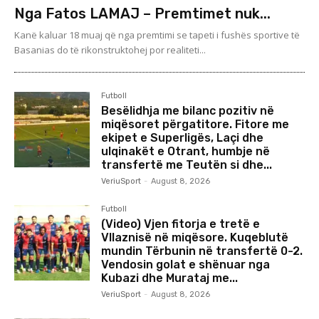
Nga Fatos LAMAJ – Premtimet nuk...
Kanë kaluar 18 muaj që nga premtimi se tapeti i fushës sportive të
Basanias do të rikonstruktohej por realiteti...
Futboll
Besëlidhja me bilanc pozitiv në
miqësoret përgatitore. Fitore me
ekipet e Superligës, Laçi dhe
ulqinakët e Otrant, humbje në
transfertë me Teutën si dhe...
VeriuSport
-
August 8, 2026
Futboll
(Video) Vjen fitorja e tretë e
Vllaznisë në miqësore. Kuqeblutë
mundin Tërbunin në transfertë 0-2.
Vendosin golat e shënuar nga
Kubazi dhe Murataj me...
VeriuSport
-
August 8, 2026