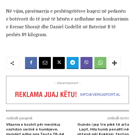
Në vijim, pjesëmarrja e peshëngritësve kuqezi në pedanën
e botërorit do të jenë të hënën e ardhshme me konkurrimin
e Krenar Shorajt dhe Daniel Godellit në Baterinë B të
peshës 89 kilogram.
- Advertisement -
Artikulli paraprak
Artikulli tjetër
Vllaznia e koshit për meshkuj
Guindo i jep tre pikë të arta
vazhdon serinë e humbjeve,
Laçit, Hila humb penallti në
mundet edhe nga Teuta 78-64
shtesë për Kukësin, feston