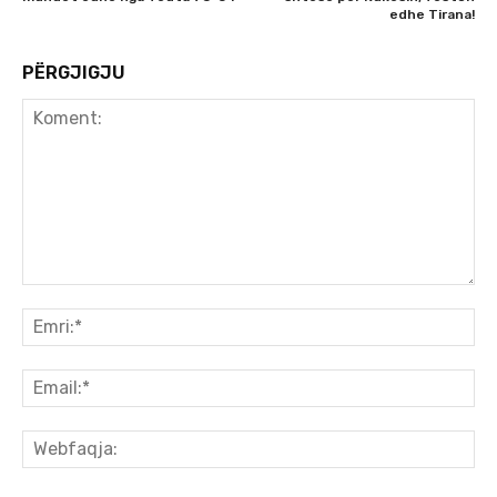
edhe Tirana!
PËRGJIGJU
Koment:
Emr
Ema
We