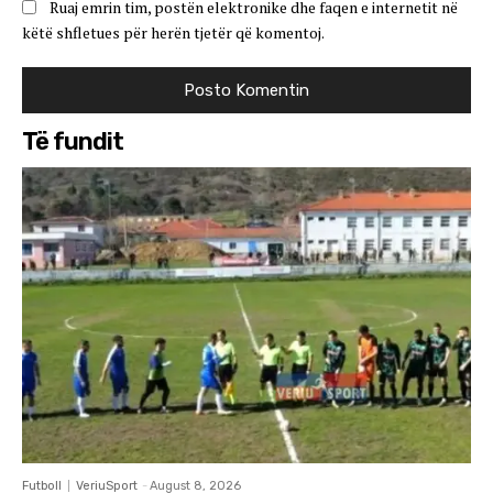
Ruaj emrin tim, postën elektronike dhe faqen e internetit në
këtë shfletues për herën tjetër që komentoj.
Të fundit
Futboll
VeriuSport
-
August 8, 2026