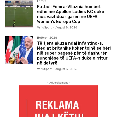
Femra
Futboll Femra-Vllaznia humbet
edhe me Apollon Ladies F.C duke
mos vazhduar garën në UEFA
Women’s Europa Cup
VeriuSport
-
August 8, 2026
Botërori 2026
Të tjera akuza ndaj Infantino-s.
Mediat britanike kokentojnë se bëri
një super pagesë për të dashurën
punonjëse të UEFA-s duke e rritur
në detyrë
VeriuSport
-
August 8, 2026
- Advertisement -