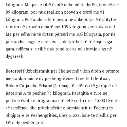
kilogram. Më pas e tillë është edhe në të dytën, tanimë më
89 kilogram, por nuk realizon provën e tretë me 91
kilogram. Përfundimisht e pesta në shkëputje. Në shtytje
tenton në provën e parë me 105 kilogram, por nuk ia del.
Më pas edhe në të dytën përsëri me 105 kilogram, por në
përfundim asgjë e mirë. Aq sa detyrohet të tërhiqet nga
gara, ndërsa si e tillë nuk renditet as në shtytje e as në
dygarësh
Botërori i Uzbekistanit për Shqipërinë vijon ditën e premte
me konkurimin e dy peshëngritësve tanë të talentuar,
Briken Calja dhe Erkand Qerimaj, të cilët do të garojnë në
Baterinë A të peshës 73 kilogram. Paraqitja e tyre në
pedanë është e programuar të jetë rreth orës 15.00 të ditës
së nesërme, dhe pritshmëritë e presidentit të Federatës
Shqiptare të Peshëngritjes, Elez Gjoza, janë të mëdha për
këto dy peshëngritës.