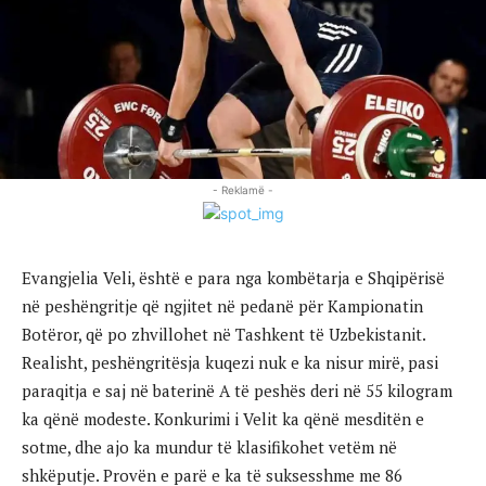
- Reklamë -
Evangjelia Veli, është e para nga kombëtarja e Shqipërisë
në peshëngritje që ngjitet në pedanë për Kampionatin
Botëror, që po zhvillohet në Tashkent të Uzbekistanit.
Realisht, peshëngritësja kuqezi nuk e ka nisur mirë, pasi
paraqitja e saj në baterinë A të peshës deri në 55 kilogram
ka qënë modeste. Konkurimi i Velit ka qënë mesditën e
sotme, dhe ajo ka mundur të klasifikohet vetëm në
shkëputje. Provën e parë e ka të suksesshme me 86