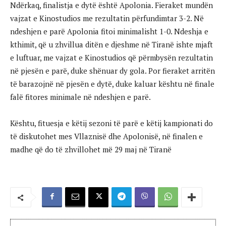
Ndërkaq, finalistja e dytë është Apolonia. Fieraket mundën
vajzat e Kinostudios me rezultatin përfundimtar 3-2. Në
ndeshjen e parë Apolonia fitoi minimalisht 1-0. Ndeshja e
kthimit, që u zhvillua ditën e djeshme në Tiranë ishte mjaft
e luftuar, me vajzat e Kinostudios që përmbysën rezultatin
në pjesën e parë, duke shënuar dy gola. Por fieraket arritën
të barazojnë në pjesën e dytë, duke kaluar kështu në finale
falë fitores minimale në ndeshjen e parë.
Kështu, fituesja e këtij sezoni të parë e këtij kampionati do
të diskutohet mes Vllaznisë dhe Apolonisë, në finalen e
madhe që do të zhvillohet më 29 maj në Tiranë