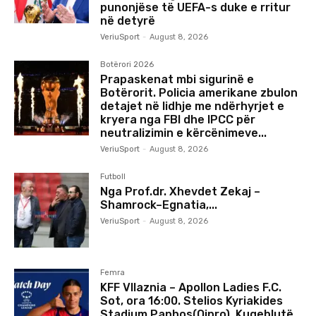
punonjëse të UEFA-s duke e rritur
në detyrë
VeriuSport
-
August 8, 2026
Botërori 2026
Prapaskenat mbi sigurinë e
Botërorit. Policia amerikane zbulon
detajet në lidhje me ndërhyrjet e
kryera nga FBI dhe IPCC për
neutralizimin e kërcënimeve...
VeriuSport
-
August 8, 2026
Futboll
Nga Prof.dr. Xhevdet Zekaj –
Shamrock–Egnatia,...
VeriuSport
-
August 8, 2026
Femra
KFF Vllaznia – Apollon Ladies F.C.
Sot, ora 16:00. Stelios Kyriakides
Stadium Paphos(Qipro). Kuqeblutë