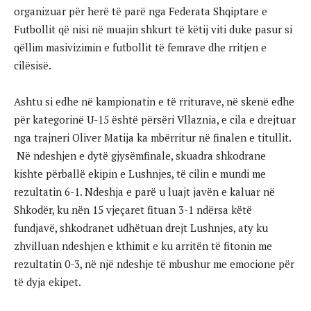
organizuar për herë të parë nga Federata Shqiptare e
Futbollit që nisi në muajin shkurt të këtij viti duke pasur si
qëllim masivizimin e futbollit të femrave dhe rritjen e
cilësisë.
Ashtu si edhe në kampionatin e të rriturave, në skenë edhe
për kategorinë U-15 është përsëri Vllaznia, e cila e drejtuar
nga trajneri Oliver Matija ka mbërritur në finalen e titullit.
Në ndeshjen e dytë gjysëmfinale, skuadra shkodrane
kishte përballë ekipin e Lushnjes, të cilin e mundi me
rezultatin 6-1. Ndeshja e parë u luajt javën e kaluar në
Shkodër, ku nën 15 vjeçaret fituan 3-1 ndërsa këtë
fundjavë, shkodranet udhëtuan drejt Lushnjes, aty ku
zhvilluan ndeshjen e kthimit e ku arritën të fitonin me
rezultatin 0-3, në një ndeshje të mbushur me emocione për
të dyja ekipet.