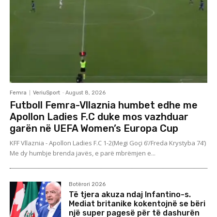
Femra
VeriuSport
-
August 8, 2026
Futboll Femra-Vllaznia humbet edhe me
Apollon Ladies F.C duke mos vazhduar
garën në UEFA Women’s Europa Cup
KFF Vllaznia - Apollon Ladies F.C 1-2(Megi Goçi 6’/Freda Krystyba 74’)
Me dy humbje brenda javës, e parë mbrëmjen e...
Botërori 2026
Të tjera akuza ndaj Infantino-s.
Mediat britanike kokentojnë se bëri
një super pagesë për të dashurën