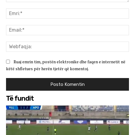
Koment:
Emr
Ema
We
Ruaj emrin tim, postën elektronike dhe faqen e internetit në
këtë shfletues për herën tjetër që komentoj.
Të fundit