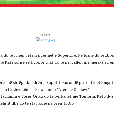
- Reklamë -
k do të luhen vetëm ndeshjet e Superiore. Në fushë do të zbre
të Kategorisë së Dytë,të cilat do të përballen me njëra-tjetrë
res në shtëpi skuadrën e Sopotit. Kjo sfidë pritet të jetë mjaft
a do të zhvillohet në stadiumin “Arena e Demave”.
tadiumin e Vorës,Oriku do të përballet me Tomorin. Këto dy s
elisht dhe do të startojnë në orën 15:00.