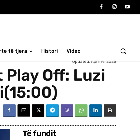
te të tjera
Histori
Video
Updated:
April 19, 2025
Play Off: Luzi
i(15:00)
Të fundit