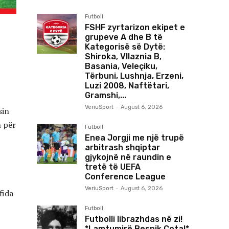
Futboll
FSHF zyrtarizon ekipet e
grupeve A dhe B të
Kategorisë së Dytë:
Shiroka, Vllaznia B,
Basania, Veleçiku,
Tërbuni, Lushnja, Erzeni,
Luzi 2008, Naftëtari,
Gramshi,...
VeriuSport
-
August 6, 2026
sin
n për
Futboll
Enea Jorgji me një trupë
arbitrash shqiptar
gjykojnë në raundin e
tretë të UEFA
Conference League
VeriuSport
-
August 6, 2026
fida
Futboll
Futbolli librazhdas në zi!
*Lamtumirë Besnik Çota!*