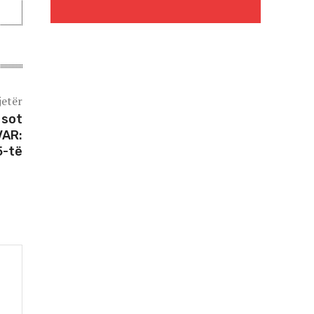
jetër
 sot
VAR:
5-të