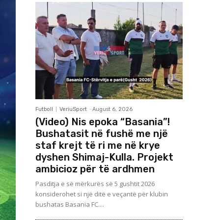
Futboll
VeriuSport
-
August 6, 2026
(Video) Nis epoka “Basania”!
Bushatasit në fushë me një
staf krejt të ri me në krye
dyshen Shimaj-Kulla. Projekt
ambicioz për të ardhmen
Pasditja e së mërkurës së 5 gushtit 2026
konsiderohet si një ditë e veçantë për klubin
bushatas Basania FC....