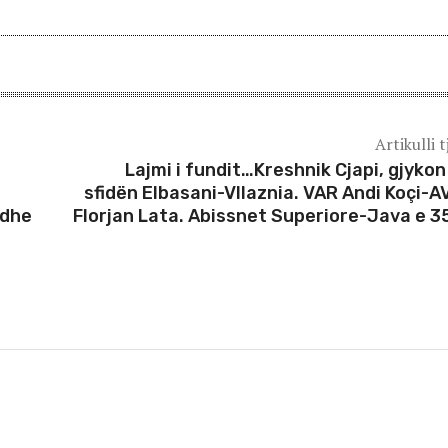
Artikulli t
Lajmi i fundit…Kreshnik Cjapi, gjykon
sfidën Elbasani-Vllaznia. VAR Andi Koçi-A
 dhe
Florjan Lata. Abissnet Superiore-Java e 3