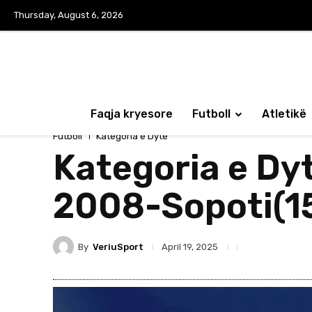
Thursday, August 6, 2026
Faqja kryesore
Futboll
Atletikë
Futboll
Kategoria e Dytë
Kategoria e Dyt
2008-Sopoti(15
By
VeriuSport
April 19, 2025