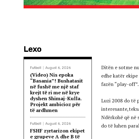
Lexo
Ditën e sotme nu
Futboll
August 6, 2026
(Video) Nis epoka
edhe katër ekipe 
“Basania”! Bushatasit
fazën “play-off”.
në fushë me një staf
krejt të ri me në krye
dyshen Shimaj-Kulla.
Luzi 2008 do të p
Projekt ambicioz për
interesante,teks
të ardhmen
Ndërkohë që në s
Futboll
August 6, 2026
do të luhen paral
FSHF zyrtarizon ekipet
e grupeve A dhe B të