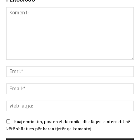
Koment:
Emr
Ema
We
Ruaj emrin tim, postën elektronike dhe faqen e internetit në
këtë shfletues për herën tjetër që komentoj.