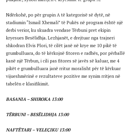
Ndërkohë, po për grupin A të kategorisë së dytë, në
stadiumin “Ismail Xhemali” të Pukës në program është një
derbi verior, ku skuadra vendase Tërbuni pret ekipin
kryesues Besëlidhja. Lezhjanët, e drejtuar nga trajneri
shkodran Elvis Plori, të cilët janë në krye me 10 pikë të
grumbulluara, do të kërkojnë fitoren e radhës, por përballë
kanë një Tërbun, i cili pas fitores së javës së kaluar, me 4
pikët e grumbulluara janë rritur moralisht për të kërkuar
vijueshmërinë e rezultateve pozitive me synim rritjen në
tabelën e klasifikimit.
BASANIA – SHIROKA 13:00
TËRBUNI – BESËLIDHJA 13:00
NAFTËTARI – VELEÇIKU 13:00