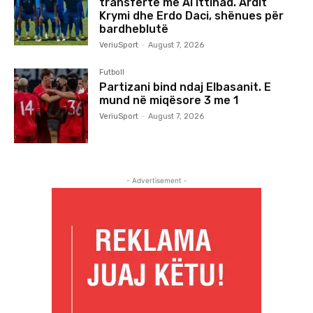
transfertë me Al Ittihad. Ardit
Krymi dhe Erdo Daci, shënues për
bardheblutë
VeriuSport
-
August 7, 2026
Futboll
Partizani bind ndaj Elbasanit. E
mund në miqësore 3 me 1
VeriuSport
-
August 7, 2026
- Advertisement -