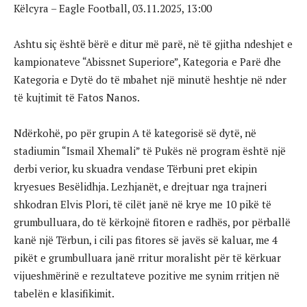
Këlcyra – Eagle Football, 03.11.2025, 13:00
Ashtu siç është bërë e ditur më parë, në të gjitha ndeshjet e
kampionateve “Abissnet Superiore”, Kategoria e Parë dhe
Kategoria e Dytë do të mbahet një minutë heshtje në nder
të kujtimit të Fatos Nanos.
Ndërkohë, po për grupin A të kategorisë së dytë, në
stadiumin “Ismail Xhemali” të Pukës në program është një
derbi verior, ku skuadra vendase Tërbuni pret ekipin
kryesues Besëlidhja. Lezhjanët, e drejtuar nga trajneri
shkodran Elvis Plori, të cilët janë në krye me 10 pikë të
grumbulluara, do të kërkojnë fitoren e radhës, por përballë
kanë një Tërbun, i cili pas fitores së javës së kaluar, me 4
pikët e grumbulluara janë rritur moralisht për të kërkuar
vijueshmërinë e rezultateve pozitive me synim rritjen në
tabelën e klasifikimit.