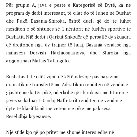
Për grupin A, java e pestë e Kategorisë së Dytë, ka në
program dy derbi interesant, të cilat do të luhen në Bushat
dhe Pukë. Basania-Shiroka, është dueli që do të luhet
mesditen e së shtunës së 1 nëntorit në fushën sportive të
Bushatit. Një derbi i Qarkut Shkodër që përballë dy skuadra
që drejtohen nga dy trajner të huaj, Basania vendase nga
malazezi Dervish Haxhiosmanoviç dhe Shiroka nga
argjentinasi Matias Tatangelo.
Bushatasit, të cilët vijnë në këtë ndeshje pas barazimit
dramatik në transfertë me Adriatikun renditen në vendin e
gjashtë me katër pikë, ndërkohë që shirokasit me fitoren e
javës së kaluar 1-0 ndaj Naftëtarit renditen në vendin e
dytë të klasifikimit me vetëm një pikë më pak sesa
Besëlidhja kryesuese.
Një sfidë kjo që po pritet me shumë interes edhe në