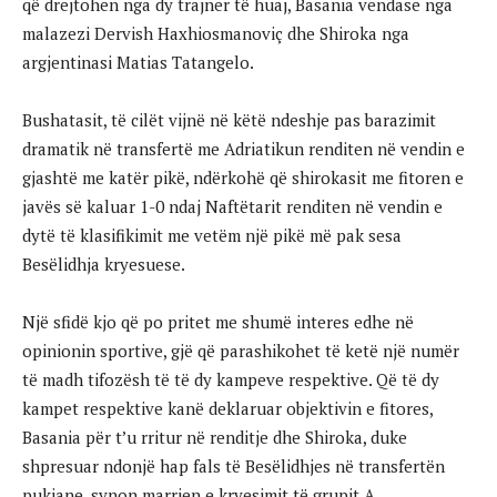
që drejtohen nga dy trajner të huaj, Basania vendase nga
malazezi Dervish Haxhiosmanoviç dhe Shiroka nga
argjentinasi Matias Tatangelo.
Bushatasit, të cilët vijnë në këtë ndeshje pas barazimit
dramatik në transfertë me Adriatikun renditen në vendin e
gjashtë me katër pikë, ndërkohë që shirokasit me fitoren e
javës së kaluar 1-0 ndaj Naftëtarit renditen në vendin e
dytë të klasifikimit me vetëm një pikë më pak sesa
Besëlidhja kryesuese.
Një sfidë kjo që po pritet me shumë interes edhe në
opinionin sportive, gjë që parashikohet të ketë një numër
të madh tifozësh të të dy kampeve respektive. Që të dy
kampet respektive kanë deklaruar objektivin e fitores,
Basania për t’u rritur në renditje dhe Shiroka, duke
shpresuar ndonjë hap fals të Besëlidhjes në transfertën
pukjane, synon marrjen e kryesimit të grupit A.