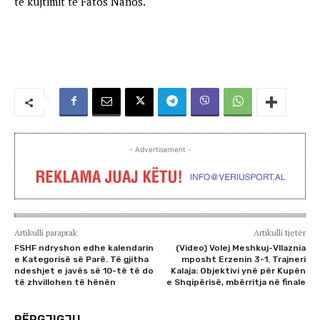
të kujtimit të Fatos Nanos.
- Advertisement -
Artikulli paraprak
Artikulli tjetër
FSHF ndryshon edhe kalendarin
(Video) Volej Meshkuj-Vllaznia
e Kategorisë së Parë. Të gjitha
mposht Erzenin 3-1. Trajneri
ndeshjet e javës së 10-të të do
Kalaja: Objektivi ynë për Kupën
të zhvillohen të hënën
e Shqipërisë, mbërritja në finale
PËRGJIGJU