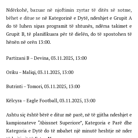
Ndërkohë, bazuar në njoftimin zyrtar të ditës së sotme,
bëhet e ditue se n
ë
Kategorinë e Dytë
, ndeshjet e Grupit A
do të luhen sipas programit të shtunës, ndërsa takimet e
Grupit B, të planifikuara për të dielën, do të spostohen të
hënën në orën 13:00.
Partizani B – Devina, 03.11.2025, 13:00
Oriku – Maliqi, 03.11.2025, 13:00
Butrinti – Tomori, 03.11.2025, 13:00
Këlcyra – Eagle Football, 03.11.2025, 13:00
Ashtu siç është bërë e ditur më parë, në të gjitha ndeshjet e
kampionateve “Abissnet Superiore”, Kategoria e Parë dhe
Kategoria e Dytë do të mbahet një minutë heshtje në nder