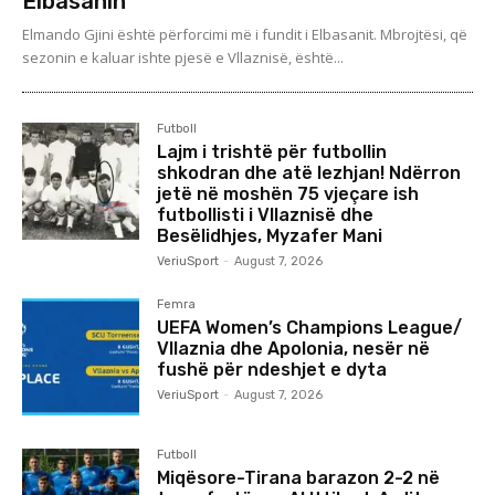
Elbasanin
Elmando Gjini është përforcimi më i fundit i Elbasanit. Mbrojtësi, që
sezonin e kaluar ishte pjesë e Vllaznisë, është...
Futboll
Lajm i trishtë për futbollin
shkodran dhe atë lezhjan! Ndërron
jetë në moshën 75 vjeçare ish
futbollisti i Vllaznisë dhe
Besëlidhjes, Myzafer Mani
VeriuSport
-
August 7, 2026
Femra
UEFA Women’s Champions League/
Vllaznia dhe Apolonia, nesër në
fushë për ndeshjet e dyta
VeriuSport
-
August 7, 2026
Futboll
Miqësore-Tirana barazon 2-2 në