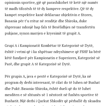
opinionin sportive, gjë që parashikohet të ketë një numër
të madh tifozësh të të dy kampeve respektive. Që të dy
kampet respektive kanë deklaruar objektivin e fitores,
Basania për t’u rritur në renditje dhe Shiroka, duke
shpresuar ndonjë hap fals të Besëlidhjes në transfertën
pukjane, synon marrjen e kryesimit të grupit A.
Grupi A i Kampionatit Kombëtar të Kategorisë së Dytë,
është i vetmi që i ka shpëtuar ndryshimeve që FSHF ka bërë
këtë fundjavë për Kampionatin e Superiores, Kategorisë së
Parë, dhe grupit A të Kategorisë së Dytë.
Për grupin A, java e pestë e Kategorisë së Dytë, ka në
program dy derbi interesant, të cilat do të luhen në Bushat
dhe Pukë. Basania-Shiroka, është dueli që do të luhet
mesditen e së shtunës së 1 nëntorit në fushën sportive të
Bushatit. Një derbi i Qarkut Shkodër që përballë dy skuadra