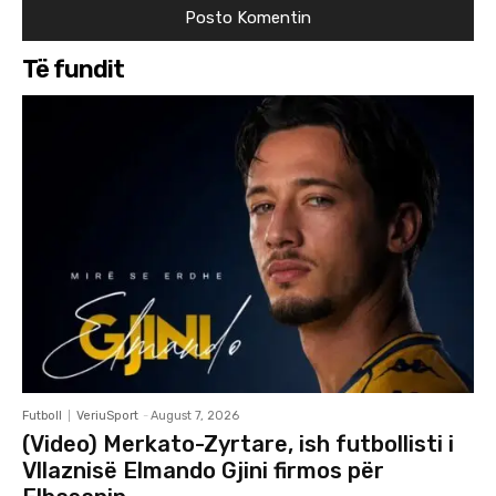
Të fundit
Futboll
VeriuSport
-
August 7, 2026
(Video) Merkato-Zyrtare, ish futbollisti i
Vllaznisë Elmando Gjini firmos për