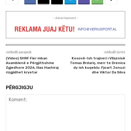
- Advertisement -
Artikulli paraprak
Artikulli tjetër
(Video) SHRF Fier mban
Kosovë-Ish trajneri i Vllaznisë
Asamblenë e Përgjithshme
Tomas Brdariç, merr te Drenica
Zgjedhore 2026, Ilias Haxhiraj
dy ish kuqeblu: Fjoart Jonuzi
rizgjidhet kryetar
dhe Viktor Da Silva
PËRGJIGJU