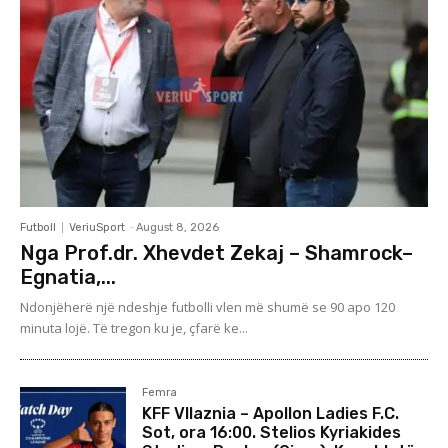
Futboll
VeriuSport
-
August 8, 2026
Nga Prof.dr. Xhevdet Zekaj – Shamrock–
Egnatia,...
Ndonjëherë një ndeshje futbolli vlen më shumë se 90 apo 120
minuta lojë. Të tregon ku je, çfarë ke...
Femra
KFF Vllaznia – Apollon Ladies F.C.
Sot, ora 16:00. Stelios Kyriakides