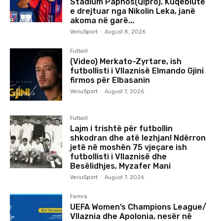
Stadium Paphos(Qipro). Kuqeblutë
e drejtuar nga Nikolin Leka, janë
akoma në garë...
VeriuSport
-
August 8, 2026
Futboll
(Video) Merkato-Zyrtare, ish
futbollisti i Vllaznisë Elmando Gjini
firmos për Elbasanin
VeriuSport
-
August 7, 2026
Futboll
Lajm i trishtë për futbollin
shkodran dhe atë lezhjan! Ndërron
jetë në moshën 75 vjeçare ish
futbollisti i Vllaznisë dhe
Besëlidhjes, Myzafer Mani
VeriuSport
-
August 7, 2026
Femra
UEFA Women’s Champions League/
Vllaznia dhe Apolonia, nesër në