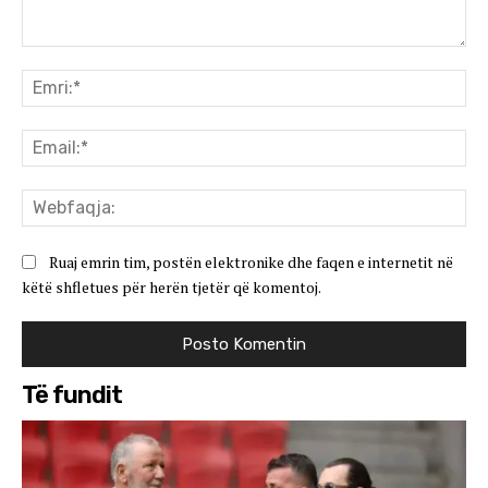
Koment:
Emr
Ema
We
Ruaj emrin tim, postën elektronike dhe faqen e internetit në
këtë shfletues për herën tjetër që komentoj.
Të fundit