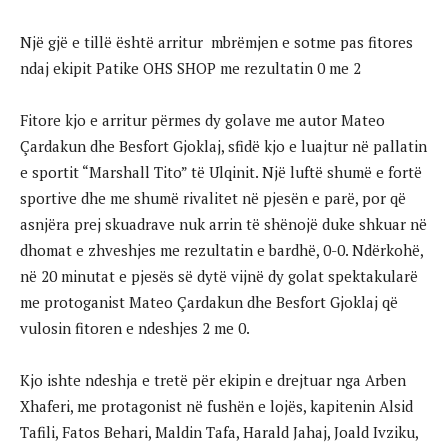
Një gjë e tillë është arritur mbrëmjen e sotme pas fitores
ndaj ekipit Patike OHS SHOP me rezultatin 0 me 2
Fitore kjo e arritur përmes dy golave me autor Mateo
Çardakun dhe Besfort Gjoklaj, sfidë kjo e luajtur në pallatin
e sportit “Marshall Tito” të Ulqinit. Një luftë shumë e fortë
sportive dhe me shumë rivalitet në pjesën e parë, por që
asnjëra prej skuadrave nuk arrin të shënojë duke shkuar në
dhomat e zhveshjes me rezultatin e bardhë, 0-0. Ndërkohë,
në 20 minutat e pjesës së dytë vijnë dy golat spektakularë
me protoganist Mateo Çardakun dhe Besfort Gjoklaj që
vulosin fitoren e ndeshjes 2 me 0.
Kjo ishte ndeshja e tretë për ekipin e drejtuar nga Arben
Xhaferi, me protagonist në fushën e lojës, kapitenin Alsid
Tafili, Fatos Behari, Maldin Tafa, Harald Jahaj, Joald Ivziku,