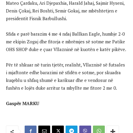
Mateo Çardaku, Ari Djepaxhia, Harald Jahaj, Sajmir Hyseni,
Denis Çokaj, Rei Boshti, Semir Gokaj, me mbështetjen e
presidentit Fisnik Barbullushi.
Sfida e parë barazim 4 me 4 ndaj Ballkan Eagle, humbje 2-0
me ekipin Zogaj dhe fitorja e mbrëmjes së sotme me Patike
OHS SHOP duke e çuar Vllazninë në kuotën e katër pikëve.
Për të shkuar në turin tjetër, realisht, Vllaznisë së futsales
i mjaftonte edhe barazimi në sfidën e sotme, por skuadra
kuqeblu u shfaq shumë e karikuar dhe e vendosur në
fushën e lojës duke arritur ta mbyllte me fitore 2 me 0.
Gaspër MARKU