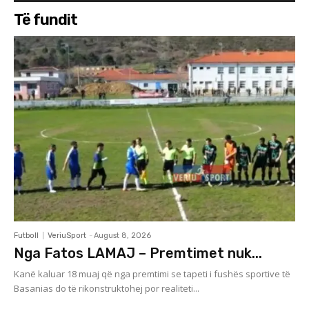
Të fundit
Futboll
VeriuSport
-
August 8, 2026
Nga Fatos LAMAJ – Premtimet nuk...
Kanë kaluar 18 muaj që nga premtimi se tapeti i fushës sportive të
Basanias do të rikonstruktohej por realiteti...