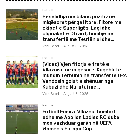
Futboll
Besëlidhja me bilanc pozitiv në
miqësoret përgatitore. Fitore me
ekipet e Superligës, Laçi dhe
ulqinakët e Otrant, humbje në
transfertë me Teutën si dhe...
VeriuSport
-
August 8, 2026
Futboll
(Video) Vjen fitorja e tretë e
Vllaznisë në miqësore. Kuqeblutë
mundin Tërbunin në transfertë 0-2.
Vendosin golat e shënuar nga
Kubazi dhe Murataj me...
VeriuSport
-
August 8, 2026
Femra
Futboll Femra-Vllaznia humbet
edhe me Apollon Ladies F.C duke
mos vazhduar garën në UEFA
Women’s Europa Cup