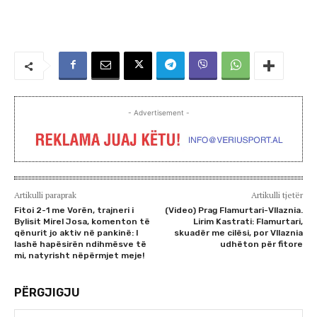
- Advertisement -
Artikulli paraprak
Artikulli tjetër
Fitoi 2-1 me Vorën, trajneri i
(Video) Prag Flamurtari-Vllaznia.
Bylisit Mirel Josa, komenton të
Lirim Kastrati: Flamurtari,
qënurit jo aktiv në pankinë: I
skuadër me cilësi, por Vllaznia
lashë hapësirën ndihmësve të
udhëton për fitore
mi, natyrisht nëpërmjet meje!
PËRGJIGJU