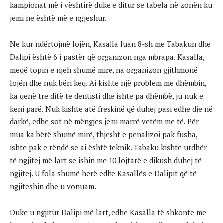
kampionat më i vështirë duke e ditur se tabela në zonën ku
jemi ne është më e ngjeshur.
Ne kur ndërtojmë lojën, Kasalla luan 8-sh me Tabakun dhe
Dalipi është 6 i pastër që organizon nga mbrapa. Kasalla,
meqë topin e njeh shumë mirë, na organizon gjithmonë
lojën dhe nuk bëri keq. Ai kishte një problem me dhëmbin,
ka qenë tre ditë te dentisti dhe ishte pa dhëmbë, ju nuk e
keni parë. Nuk kishte atë freskinë që duhej pasi edhe dje në
darkë, edhe sot në mëngjes jemi marrë vetëm me të. Për
mua ka bërë shumë mirë, thjesht e penalizoi pak fusha,
ishte pak e rëndë se ai është teknik. Tabaku kishte urdhër
të ngjitej më lart se ishin me 10 lojtarë e dikush duhej të
ngjitej. U fola shumë herë edhe Kasallës e Dalipit që të
ngjiteshin dhe u vonuam.
Duke u ngjitur Dalipi më lart, edhe Kasalla të shkonte me