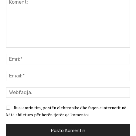
Koment:
Emr
Ema
We
Ruaj emrin tim, postën elektronike dhe faqen e internetit në
këtë shfletues për herën tjetër që komentoj.