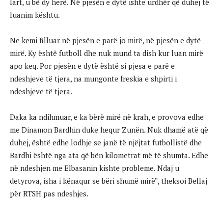
lart, u bë dy herë. Në pjesën e dytë ishte urdhër që duhej të
luanim kështu.
Ne kemi filluar në pjesën e parë jo mirë, në pjesën e dytë
mirë. Ky është futboll dhe nuk mund ta dish kur luan mirë
apo keq. Por pjesën e dytë është si pjesa e parë e
ndeshjeve të tjera, na mungonte freskia e shpirti i
ndeshjeve të tjera.
Daka ka ndihmuar, e ka bërë mirë në krah, e provova edhe
me Dinamon Bardhin duke hequr Zunën. Nuk dhamë atë që
duhej, është edhe lodhje se janë të njëjtat futbollistë dhe
Bardhi është nga ata që bën kilometrat më të shumta. Edhe
në ndeshjen me Elbasanin kishte probleme. Ndaj u
detyrova, isha i kënaqur se bëri shumë mirë”, theksoi Bellaj
për RTSH pas ndeshjes.