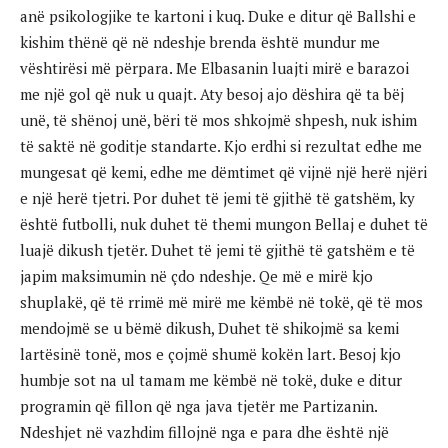
anë psikologjike te kartoni i kuq. Duke e ditur që Ballshi e
kishim thënë që në ndeshje brenda është mundur me
vështirësi më përpara. Me Elbasanin luajti mirë e barazoi
me një gol që nuk u quajt. Aty besoj ajo dëshira që ta bëj
unë, të shënoj unë, bëri të mos shkojmë shpesh, nuk ishim
të saktë në goditje standarte. Kjo erdhi si rezultat edhe me
mungesat që kemi, edhe me dëmtimet që vijnë një herë njëri
e një herë tjetri. Por duhet të jemi të gjithë të gatshëm, ky
është futbolli, nuk duhet të themi mungon Bellaj e duhet të
luajë dikush tjetër. Duhet të jemi të gjithë të gatshëm e të
japim maksimumin në çdo ndeshje. Qe më e mirë kjo
shuplakë, që të rrimë më mirë me këmbë në tokë, që të mos
mendojmë se u bëmë dikush, Duhet të shikojmë sa kemi
lartësinë tonë, mos e çojmë shumë kokën lart. Besoj kjo
humbje sot na ul tamam me këmbë në tokë, duke e ditur
programin që fillon që nga java tjetër me Partizanin.
Ndeshjet në vazhdim fillojnë nga e para dhe është një