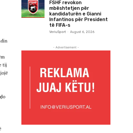
FSHF revokon
mbështetjen për
kandidaturën e Gianni
Infantinos për President
të FIFA-s
VeriuSport
-
August 6, 2026
ndin
- Advertisement -
hëm
 tij
jojë
ҫdo
ë