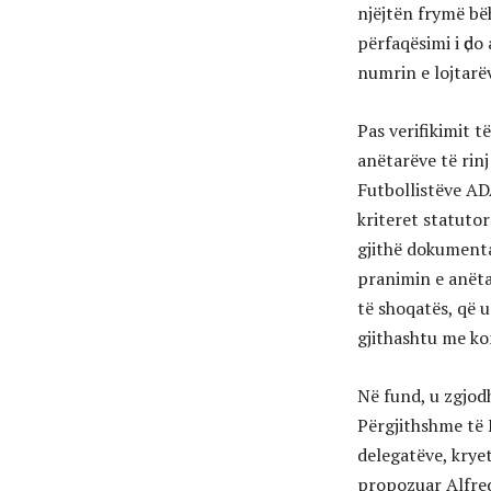
njëjtën frymë bë
përfaqësimi i ҫdo
numrin e lojtarëv
Pas verifikimit t
anëtarëve të rin
Futbollistëve AD
kriteret statuto
gjithë dokument
pranimin e anëtar
të shoqatës, që 
gjithashtu me ko
Në fund, u zgjod
Përgjithshme të 
delegatëve, krye
propozuar Alfred