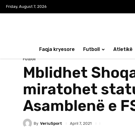
Friday, August 7, 2026
Faqja kryesore
Futboll
Atletikë
Futboll
Mblidhet Shoqa
miratohet statu
Asamblenë e FS
By
VeriuSport
April 7, 2021