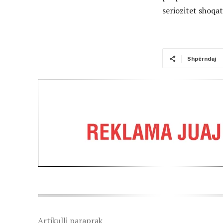
seriozitet shoqa
Shpërndaj
Artikulli paraprak