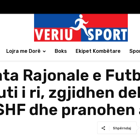
Lojra me Dorë
Boks
Ekipet Kombëtare
Spor
ta Rajonale e Futb
ti i ri, zgjidhen d
HF dhe pranohen a
Shpërndaj