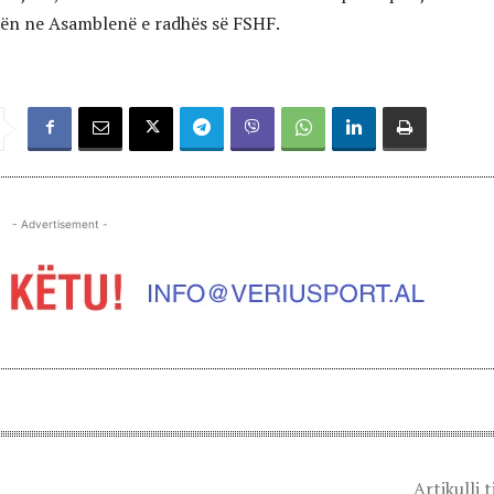
tën ne Asamblenë e radhës së FSHF.
- Advertisement -
Artikulli t