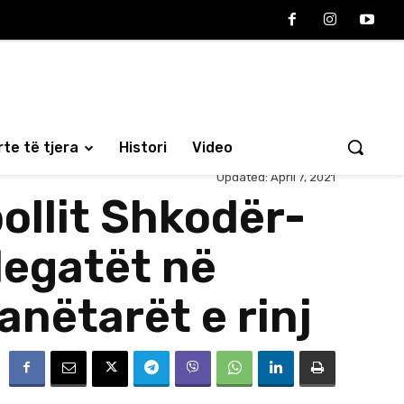
te të tjera
Histori
Video
Updated:
April 7, 2021
ollit Shkodër-
elegatët në
nëtarët e rinj