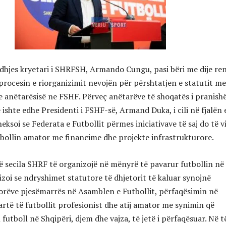
edhjes kryetari i SHRFSH, Armando Cungu, pasi bëri me dije re
 procesin e riorganizimit nevojën për përshtatjen e statutit me
 te anëtarësisë ne FSHF. Përveç anëtarëve të shoqatës i pranis
ishte edhe Presidenti i FSHF-së, Armand Duka, i cili në fjalën e
ksoi se Federata e Futbollit përmes iniciativave të saj do të vi
bollin amator me financime dhe projekte infrastrukturore.
ë secila SHRF të organizojë në mënyrë të pavarur futbollin në 
izoi se ndryshimet statutore të dhjetorit të kaluar synojnë
orëve pjesëmarrës në Asamblen e Futbollit, përfaqësimin në
rtë të futbollit profesionist dhe atij amator me synimin që
 futboll në Shqipëri, djem dhe vajza, të jetë i përfaqësuar. Në t