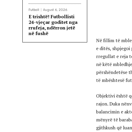
Futboll
August 6, 2026
E trishtë! Futbollisti
24-vjeçar goditet nga
rrufeja, ndërron jetë
në fushë
Në fillim të mbl
e ditës, shpjegoi
rregullat e reja
në këtë mbledhje 
përshëndetëse the
të mbështesë fut
Objektivi është q
rajon. Duka nënv
balancimin e akt
mënyrë të baraba
gjithkush që luan