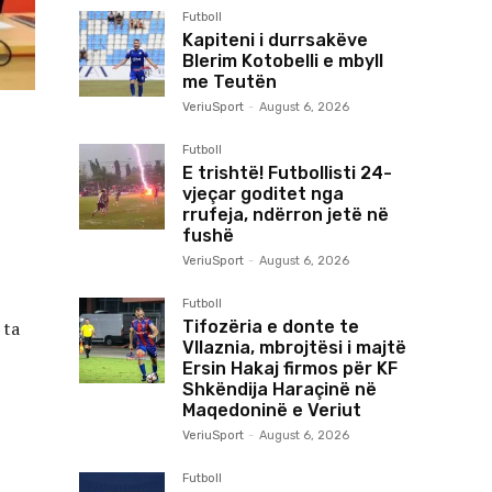
Futboll
Kapiteni i durrsakëve
Blerim Kotobelli e mbyll
me Teutën
VeriuSport
-
August 6, 2026
Futboll
E trishtë! Futbollisti 24-
vjeçar goditet nga
rrufeja, ndërron jetë në
fushë
VeriuSport
-
August 6, 2026
Futboll
Tifozëria e donte te
 ta
Vllaznia, mbrojtësi i majtë
Ersin Hakaj firmos për KF
Shkëndija Haraçinë në
Maqedoninë e Veriut
VeriuSport
-
August 6, 2026
Futboll