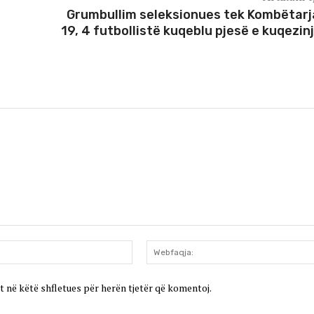
Grumbullim seleksionues tek Kombëtarj
19, 4 futbollistë kuqeblu pjesë e kuqezin
Email:*
t në këtë shfletues për herën tjetër që komentoj.