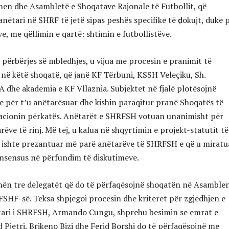
hen dhe Asambletë e Shoqatave Rajonale të Futbollit, që
 anëtari në SHRF të jetë sipas peshës specifike të ҫdokujt, duke 
e, me qëllimin e qartë: shtimin e futbollistëve.
ë përbërjes së mbledhjes, u vijua me procesin e pranimit të
j në këtë shoqatë, që janë KF Tërbuni, KSSH Veleçiku, Sh.
A dhe akademia e KF Vllaznia. Subjektet në fjalë plotësojnë
re për t’u anëtarësuar dhe kishin paraqitur pranë Shoqatës të
acionin përkatës. Anëtarët e SHRFSH votuan unanimisht për
ëve të rinj. Më tej, u kalua në shqyrtimin e projekt-statutit të
u ishte prezantuar më parë anëtarëve të SHRFSH e që u miratu
nsensus në përfundim të diskutimeve.
hën tre delegatët që do të përfaqësojnë shoqatën në Asamble
FSHF-së. Teksa shpjegoi procesin dhe kriteret për zgjedhjen e
tari i SHRFSH, Armando Cungu, shprehu besimin se emrat e
 Pjetri, Brikeno Bizi dhe Ferid Borshi do të përfaqësojnë me