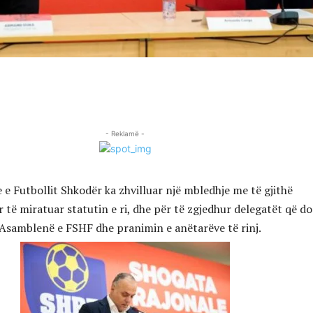
- Reklamë -
 e Futbollit Shkodër ka zhvilluar një mbledhje me të gjithë
r të miratuar statutin e ri, dhe për të zgjedhur delegatët që do
Asamblenë e FSHF dhe pranimin e anëtarëve të rinj.