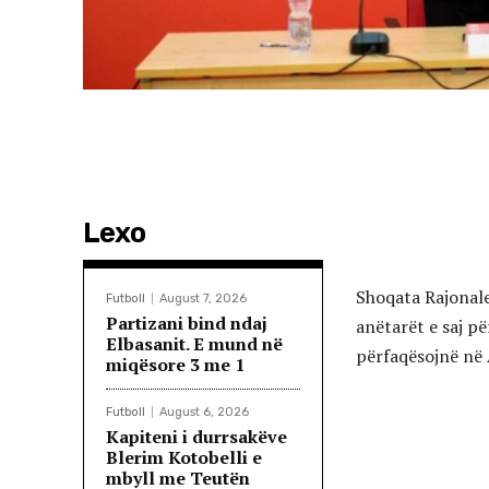
Lexo
Shoqata Rajonale
Futboll
August 7, 2026
Partizani bind ndaj
anëtarët e saj pë
Elbasanit. E mund në
përfaqësojnë në 
miqësore 3 me 1
Futboll
August 6, 2026
Kapiteni i durrsakëve
Blerim Kotobelli e
mbyll me Teutën