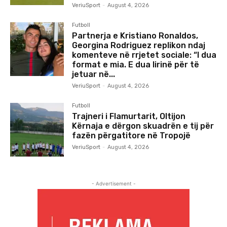
VeriuSport
-
August 4, 2026
Futboll
Partnerja e Kristiano Ronaldos,
Georgina Rodriguez replikon ndaj
komenteve në rrjetet sociale: “I dua
format e mia. E dua lirinë për të
jetuar në...
VeriuSport
-
August 4, 2026
Futboll
Trajneri i Flamurtarit, Oltijon
Kërnaja e dërgon skuadrën e tij për
fazën përgatitore në Tropojë
VeriuSport
-
August 4, 2026
- Advertisement -