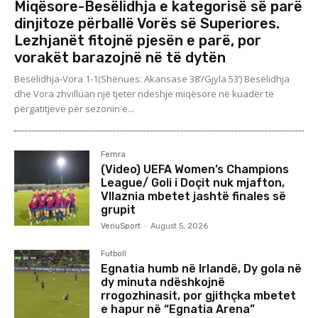
Miqësore-Besëlidhja e kategorisë së parë
dinjitoze përballë Vorës së Superiores.
Lezhjanët fitojnë pjesën e parë, por
vorakët barazojnë në të dytën
Besëlidhja-Vora 1-1(Shënues: Akansase 38’/Gjyla 53’) Besëlidhja
dhe Vora zhvilluan një tjetër ndeshje miqësore në kuadër të
përgatitjeve për sezonin e...
Femra
(Video) UEFA Women’s Champions
League/ Goli i Doçit nuk mjafton,
Vllaznia mbetet jashtë finales së
grupit
VeriuSport
-
August 5, 2026
Futboll
Egnatia humb në Irlandë, Dy gola në
dy minuta ndëshkojnë
rrogozhinasit, por gjithçka mbetet
e hapur në “Egnatia Arena”