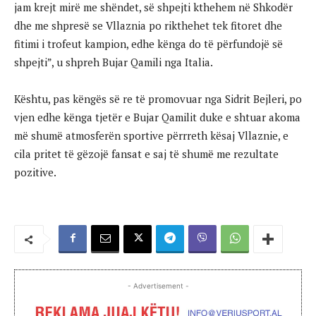
jam krejt mirë me shëndet, së shpejti kthehem në Shkodër
dhe me shpresë se Vllaznia po rikthehet tek fitoret dhe
fitimi i trofeut kampion, edhe kënga do të përfundojë së
shpejti”, u shpreh Bujar Qamili nga Italia.
Kështu, pas këngës së re të promovuar nga Sidrit Bejleri, po
vjen edhe kënga tjetër e Bujar Qamilit duke e shtuar akoma
më shumë atmosferën sportive përrreth kësaj Vllaznie, e
cila pritet të gëzojë fansat e saj të shumë me rezultate
pozitive.
- Advertisement -