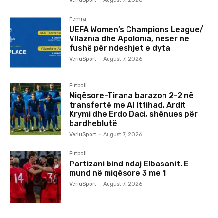
VeriuSport
-
August 7, 2026
Femra
UEFA Women’s Champions League/
Vllaznia dhe Apolonia, nesër në
fushë për ndeshjet e dyta
VeriuSport
-
August 7, 2026
Futboll
Miqësore-Tirana barazon 2-2 në
transfertë me Al Ittihad. Ardit
Krymi dhe Erdo Daci, shënues për
bardheblutë
VeriuSport
-
August 7, 2026
Futboll
Partizani bind ndaj Elbasanit. E
mund në miqësore 3 me 1
VeriuSport
-
August 7, 2026