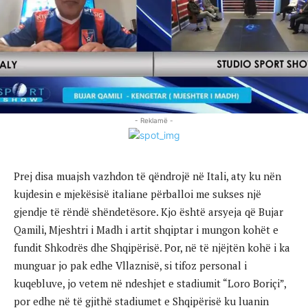
- Reklamë -
Prej disa muajsh vazhdon të qëndrojë në Itali, aty ku nën
kujdesin e mjekësisë italiane përballoi me sukses një
gjendje të rëndë shëndetësore. Kjo është arsyeja që Bujar
Qamili, Mjeshtri i Madh i artit shqiptar i mungon kohët e
fundit Shkodrës dhe Shqipërisë. Por, në të njëjtën kohë i ka
munguar jo pak edhe Vllaznisë, si tifoz personal i
kuqebluve, jo vetem në ndeshjet e stadiumit “Loro Boriçi”,
por edhe në të gjithë stadiumet e Shqipërisë ku luanin