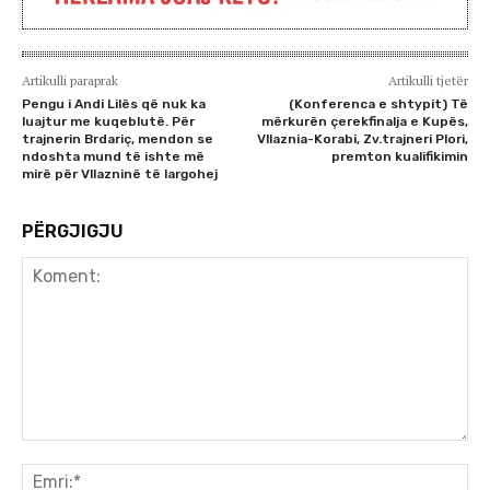
Artikulli paraprak
Artikulli tjetër
Pengu i Andi Lilës që nuk ka
(Konferenca e shtypit) Të
luajtur me kuqeblutë. Për
mërkurën çerekfinalja e Kupës,
trajnerin Brdariç, mendon se
Vllaznia-Korabi, Zv.trajneri Plori,
ndoshta mund të ishte më
premton kualifikimin
mirë për Vllazninë të largohej
PËRGJIGJU
Koment:
Emr