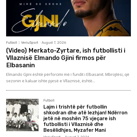
Futboll
VeriuSport
-
August 7, 2026
(Video) Merkato-Zyrtare, ish futbollisti i
Vllaznisë Elmando Gjini firmos për
Elbasanin
Elmando Gjini është përforcimi më i fundit i Elbasanit. Mbrojtësi, që
sezonin e kaluar ishte pjesë e Vllaznisë, është...
Futboll
Lajm i trishtë për futbollin
shkodran dhe atë lezhjan! Ndërron
jetë në moshën 75 vjeçare ish
futbollisti i Vllaznisë dhe
Besëlidhjes, Myzafer Mani