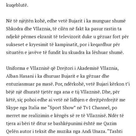
kuqeblutë.
Në të njëjtën kohë, edhe vetë Bujarit i ka munguar shumë
Shkodra dhe Vllaznia, të cilën në fakt ka pasur rastin ta
ndjekë përmes ekranit të televizorit duke u gëzuar fort për
sukseset e kryesimit të kampinatit, por i keqardhur për
situatën e javëve të fundit ku skuadra ka lëshuar shumë.
Uniforma e Vllaznisë që Drejtori i Akademisë Vllaznia,
Alban Hasani i ka dhuruar Bujarit e ka gëzuar dhe
entuziasmuar pa masë. Por, ndërkohë, vetë Bujari kërkon t’i
bëjë një dhuratë tjetër nga ana e tij Vllaznisë. Dhe, për
këtë, siç pohoi edhe ai vetë në lidhjen e drejtpërdrejtë me
Skype nga Italia me “Sport Show” në Tv1 Channel, po
merret me realizimin e këngës së re të Vllaznisë. Ndër të
tjera ai bëri të ditur se bashkëpunimi është me Qazim
Qelën autor i teksit dhe muzika nga Andi Unaza. “Tashti