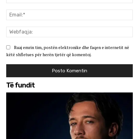
Ema
We
Ruaj emrin tim, postën elektronike dhe faqen e internetit në
këtë shfletues për herën tjetër që komentoj.
Të fundit