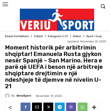
Ekipet Kombëtare
Futboll
Kategoria U-21
Histori
Sport i huaj
Updated:
November 13, 2025
Moment historik për arbitrimin
shqiptar! Emanuela Rusta gjykon
nesër Spanjë – San Marino. Hera e
parë që UEFA i beson një arbitreje
shqiptare drejtimin e një
ndeshjeje të djemve në nivelin U-
21
By
VeriuSport
November 13, 2025