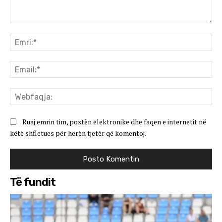
Koment:
Emr
Ema
We
Ruaj emrin tim, postën elektronike dhe faqen e internetit në
këtë shfletues për herën tjetër që komentoj.
Të fundit