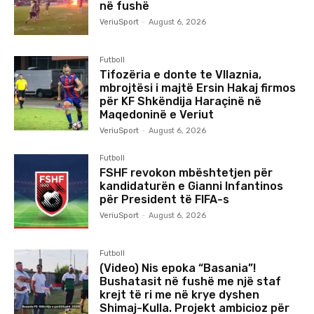
në fushë
VeriuSport
-
August 6, 2026
Futboll
Tifozëria e donte te Vllaznia,
mbrojtësi i majtë Ersin Hakaj firmos
për KF Shkëndija Haraçinë në
Maqedoninë e Veriut
VeriuSport
-
August 6, 2026
Futboll
FSHF revokon mbështetjen për
kandidaturën e Gianni Infantinos
për President të FIFA-s
VeriuSport
-
August 6, 2026
Futboll
(Video) Nis epoka “Basania”!
Bushatasit në fushë me një staf
krejt të ri me në krye dyshen
Shimaj-Kulla. Projekt ambicioz për