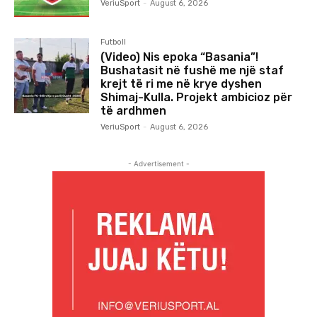
VeriuSport
-
August 6, 2026
Futboll
(Video) Nis epoka “Basania”!
Bushatasit në fushë me një staf
krejt të ri me në krye dyshen
Shimaj-Kulla. Projekt ambicioz për
të ardhmen
VeriuSport
-
August 6, 2026
- Advertisement -