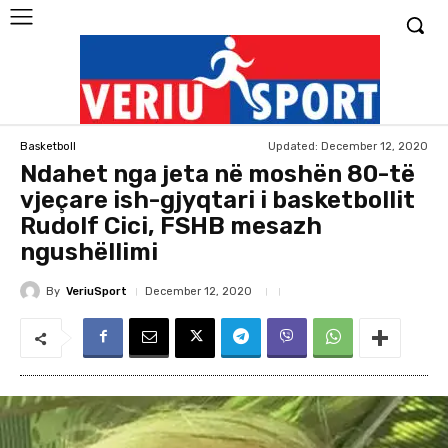
Updated:
December 12, 2020
Basketboll
Ndahet nga jeta në moshën 80-të
vjeçare ish-gjyqtari i basketbollit
Rudolf Cici, FSHB mesazh
ngushëllimi
By
VeriuSport
December 12, 2020