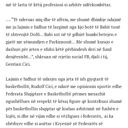
më të larta të këtij profesioni si arbitër ndërkombëtar.
…. “Të nderuar miq dhe të afërm, me shumë dhimbje ndajmë
me ju lajmin e hidhur të largimit nga kjo botë të Babit tonë
të shtrenjtë Dolfi… Babi sot në të gdhirë humbi betejen e
gjatë me sëmundjen e Parkinsonit… Me shumë kurajo e
dashuri për jeten e sfidoi këtë përbindesh deri në fund
denjëesisht…”, shkruan në rrjetin social FB, djali i tij,
Gentian Cici.
Lajmin e hidhur të ndarjes nga jeta të ish gjyqtarit të
basketbollit, Rudolf Cici, e ndarë me opinionin sportiv edhe
Federata Shqiptare e Basketbollit përmes mesazhit
ngushëllues në respekt të kësaj figure që kontribuoi shumë
për basketbollin shqiptar që krahas arbitrimit në fushën e
lojës, si dhe në vijim edhe si vëzhgues i federatës, ai ka
shërbyer edhe si anëtar i Kryesisë së Federatës së