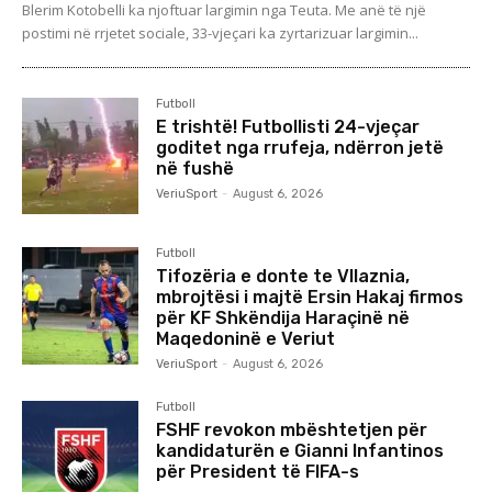
Blerim Kotobelli ka njoftuar largimin nga Teuta. Me anë të një
postimi në rrjetet sociale, 33-vjeçari ka zyrtarizuar largimin...
Futboll
E trishtë! Futbollisti 24-vjeçar
goditet nga rrufeja, ndërron jetë
në fushë
VeriuSport
-
August 6, 2026
Futboll
Tifozëria e donte te Vllaznia,
mbrojtësi i majtë Ersin Hakaj firmos
për KF Shkëndija Haraçinë në
Maqedoninë e Veriut
VeriuSport
-
August 6, 2026
Futboll
FSHF revokon mbështetjen për
kandidaturën e Gianni Infantinos
për President të FIFA-s