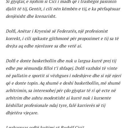
Si gjyqtar, e njohim si Cici i madh që i trashëgoi pasionin
djalit të tij, Gentit, i cili nën këmbën e tij, e ka përfaqësuar
denjësisht dhe krenarisht.
Dolfi, Anëtar i Kryesisë së Federatës, një profesionist
korrekt, i cili spikaste gjithmonë për propozimet e tij sa të
drejta aq edhe njerëzore sa dhe vetë ai.
Dolfi e donte basketbollin dhe nuk u largua kurrë prej tij
edhe pse sëmundja filloi t’i shfaqej. Dolfi vazhdoi të vinte
në pallatin e sportit si vëzhgues i ndeshjeve dhe si një njeri
që e donte topin. Aq shumë e deshi basketbollin, më shumë
arbitrimin, sa interesohej për çdo gjyqtar të ri që ecte në
arbitrim dhe ashtu modestisht ai kurrë nuk i kursente
këshillat profesionale ndaj tyre, falë karrierës së tij
dhjetëra vjeçare.
I paharruar qoftë kujtimi yt Rudolf Cici!