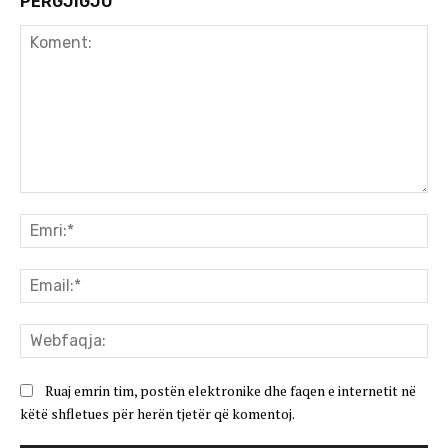
PËRGJIGJU
Koment:
Emr
Ema
We
Ruaj emrin tim, postën elektronike dhe faqen e internetit në
këtë shfletues për herën tjetër që komentoj.