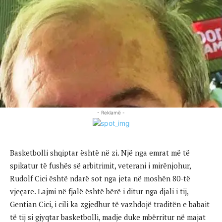
- Reklamë -
Basketbolli shqiptar është në zi. Një nga emrat më të
spikatur të fushës së arbitrimit, veterani i mirënjohur,
Rudolf Cici është ndarë sot nga jeta në moshën 80-të
vjeçare. Lajmi në fjalë është bërë i ditur nga djali i tij,
Gentian Cici, i cili ka zgjedhur të vazhdojë traditën e babait
të tij si gjyqtar basketbolli, madje duke mbërritur në majat