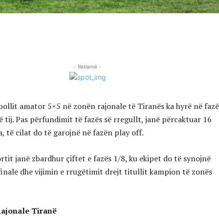
- Reklamë -
bollit amator 5×5 në zonën rajonale të Tiranës ka hyrë në faz
tij. Pas përfundimit të fazës së rregullt, janë përcaktuar 16
, të cilat do të garojnë në fazën play off.
tit janë zbardhur çiftet e fazës 1/8, ku ekipet do të synojnë
inale dhe vijimin e rrugëtimit drejt titullit kampion të zonës
Rajonale Tiranë