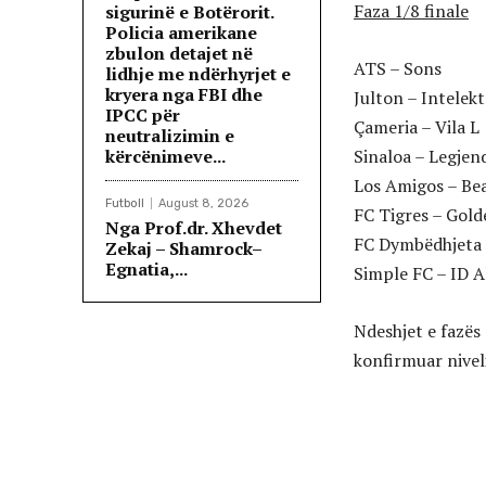
Faza 1/8 finale
sigurinë e Botërorit.
Policia amerikane
zbulon detajet në
ATS – Sons
lidhje me ndërhyrjet e
kryera nga FBI dhe
Julton – Intelek
IPCC për
Çameria – Vila L
neutralizimin e
kërcënimeve...
Sinaloa – Legjen
Los Amigos – Bea
Futboll
August 8, 2026
FC Tigres – Gold
Nga Prof.dr. Xhevdet
FC Dymbëdhjeta 
Zekaj – Shamrock–
Egnatia,...
Simple FC – ID A
Ndeshjet e fazës 
konfirmuar nivel