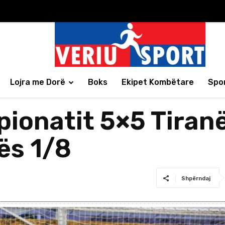
Lojra me Dorë
Boks
Ekipet Kombëtare
Spor
mpionatit 5×5 Tira
zës 1/8
Shpërndaj