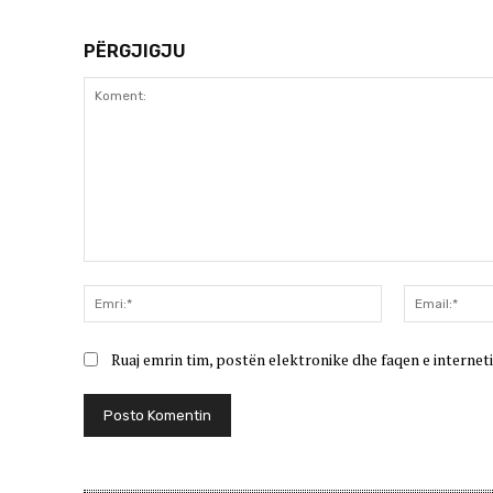
PËRGJIGJU
Koment:
Emri:*
Ruaj emrin tim, postën elektronike dhe faqen e interneti