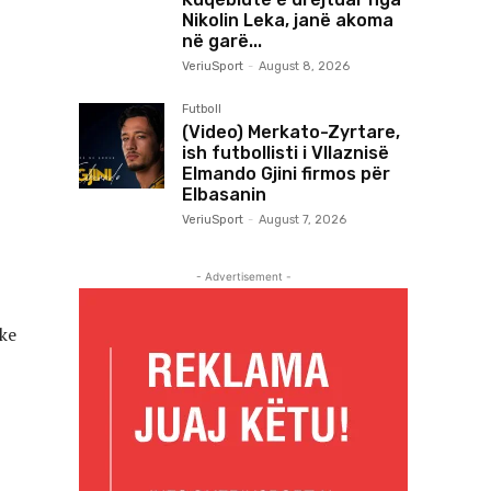
Nikolin Leka, janë akoma
në garë...
VeriuSport
-
August 8, 2026
Futboll
(Video) Merkato-Zyrtare,
ish futbollisti i Vllaznisë
Elmando Gjini firmos për
Elbasanin
VeriuSport
-
August 7, 2026
- Advertisement -
uke