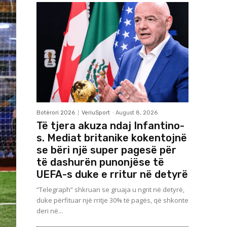
Botërori 2026
VeriuSport
-
August 8, 2026
Të tjera akuza ndaj Infantino-
s. Mediat britanike kokentojnë
se bëri një super pagesë për
të dashurën punonjëse të
UEFA-s duke e rritur në detyrë
“Telegraph” shkruan se gruaja u ngrit në detyrë,
duke përfituar një rritje 30% të pagës, që shkonte
deri në...