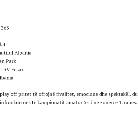
t 365
dat
utiful Albania
en Park
– 3V Fejzo
lbania
play off pritet të ofrojnë rivalitet, emocione dhe spektakël, d
in konkurrues të kampionatit amator 5×5 në zonën e Tiranës.