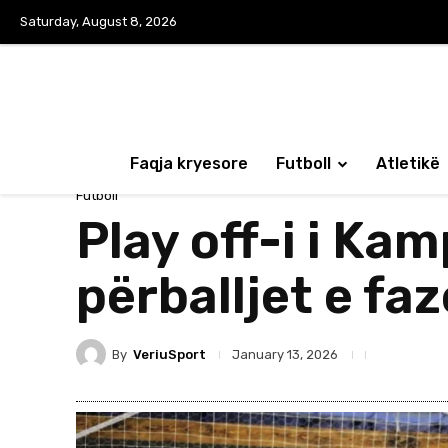
Saturday, August 8, 2026
Faqja kryesore
Futboll
Atletikë
Futboll
Play off-i i Ka
përballjet e fa
By
VeriuSport
January 13, 2026