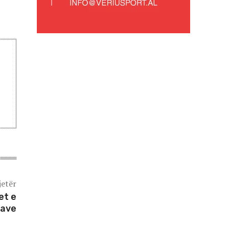
jetër
et e
ave