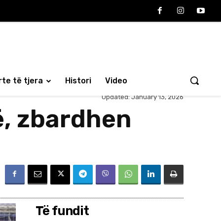
te të tjera
Histori
Video
Updated:
January 13, 2026
në, zbardhen
Të fundit