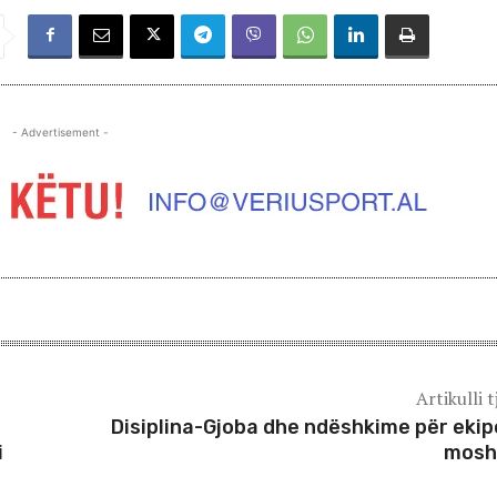
- Advertisement -
Artikulli t
e
Disiplina-Gjoba dhe ndëshkime për ekip
i
mosh