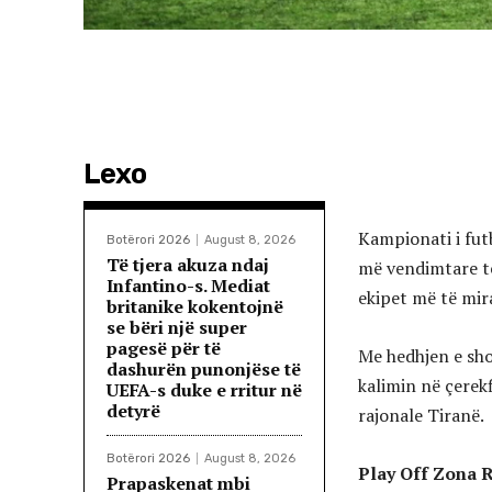
Lexo
Kampionati i fut
Botërori 2026
August 8, 2026
Të tjera akuza ndaj
më vendimtare të 
Infantino-s. Mediat
ekipet më të mira
britanike kokentojnë
se bëri një super
pagesë për të
Me hedhjen e shor
dashurën punonjëse të
kalimin në çerekf
UEFA-s duke e rritur në
detyrë
rajonale Tiranë.
Botërori 2026
August 8, 2026
Play Off Zona 
Prapaskenat mbi