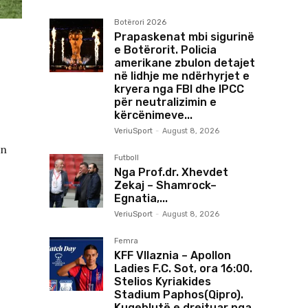
Botërori 2026
Prapaskenat mbi sigurinë
e Botërorit. Policia
amerikane zbulon detajet
në lidhje me ndërhyrjet e
kryera nga FBI dhe IPCC
për neutralizimin e
kërcënimeve...
VeriuSport
-
August 8, 2026
ën
Futboll
Nga Prof.dr. Xhevdet
Zekaj – Shamrock–
Egnatia,...
VeriuSport
-
August 8, 2026
Femra
KFF Vllaznia – Apollon
Ladies F.C. Sot, ora 16:00.
Stelios Kyriakides
Stadium Paphos(Qipro).
Kuqeblutë e drejtuar nga