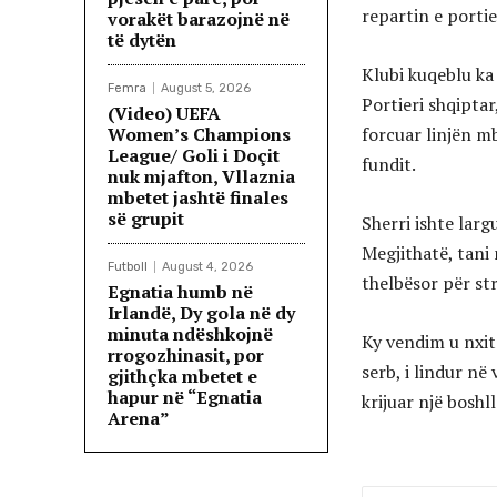
repartin e portie
vorakët barazojnë në
të dytën
Klubi kuqeblu ka 
Femra
August 5, 2026
Portieri shqiptar
(Video) UEFA
Women’s Champions
forcuar linjën mb
League/ Goli i Doçit
fundit.
nuk mjafton, Vllaznia
mbetet jashtë finales
së grupit
Sherri ishte larg
Megjithatë, tani 
Futboll
August 4, 2026
thelbësor për st
Egnatia humb në
Irlandë, Dy gola në dy
minuta ndëshkojnë
Ky vendim u nxit 
rrogozhinasit, por
serb, i lindur në
gjithçka mbetet e
hapur në “Egnatia
krijuar një bosh
Arena”