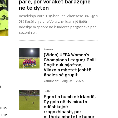
parë, por vorakët barazojnë
në të dytën
Besëlidhja-Vora 1-1(Shënues: Akansase 38’/Gjyla
53’) Besëlidhja dhe Vora zhvilluan një tjetër
ndeshje miqësore në kuadër të përgatitjeve për
sezonin e...
Femra
(Video) UEFA Women’s
Champions League/ Goli i
Doçit nuk mjafton,
Vllaznia mbetet jashtë
finales së grupit
VeriuSport
-
August 5, 2026
ë
Futboll
Egnatia humb në Irlandë,
Dy gola në dy minuta
ndëshkojnë
hme.
rrogozhinasit, por
e me
gjithçka mbetet e hapur