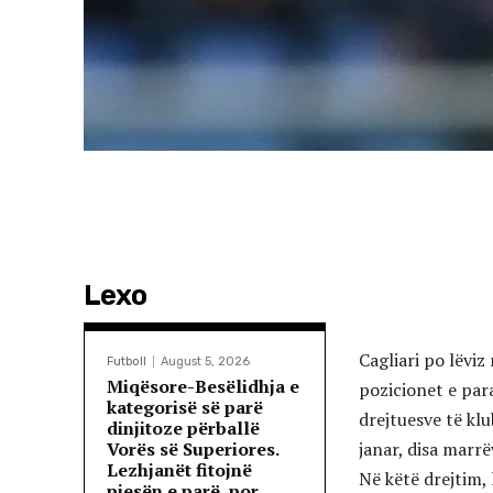
Lexo
Cagliari po lëvi
Futboll
August 5, 2026
Miqësore-Besëlidhja e
pozicionet e para
kategorisë së parë
drejtuesve të kl
dinjitoze përballë
Vorës së Superiores.
janar, disa marr
Lezhjanët fitojnë
Në këtë drejtim,
pjesën e parë, por