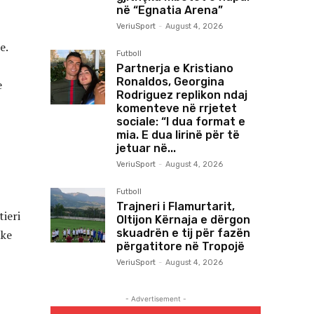
në “Egnatia Arena”
VeriuSport
-
August 4, 2026
e.
Futboll
Partnerja e Kristiano
Ronaldos, Georgina
e
Rodriguez replikon ndaj
komenteve në rrjetet
sociale: “I dua format e
mia. E dua lirinë për të
jetuar në...
VeriuSport
-
August 4, 2026
Futboll
Trajneri i Flamurtarit,
tieri
Oltijon Kërnaja e dërgon
skuadrën e tij për fazën
uke
përgatitore në Tropojë
VeriuSport
-
August 4, 2026
- Advertisement -