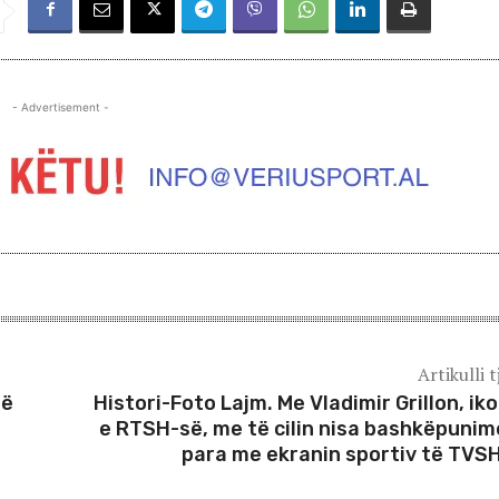
- Advertisement -
Artikulli t
të
Histori-Foto Lajm. Me Vladimir Grillon, ik
e RTSH-së, me të cilin nisa bashkëpunim
para me ekranin sportiv të TVS