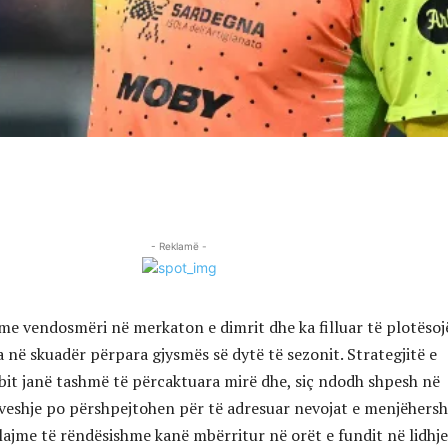
- Reklamë -
z me vendosmëri në merkaton e dimrit dhe ka filluar të plotësoj
 në skuadër përpara gjysmës së dytë të sezonit. Strategjitë e
ubit janë tashmë të përcaktuara mirë dhe, siç ndodh shpesh në
ëveshje po përshpejtohen për të adresuar nevojat e menjëhers
 lajme të rëndësishme kanë mbërritur në orët e fundit në lidhj