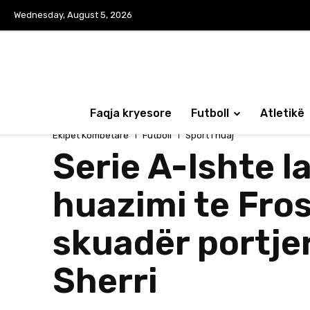
Wednesday, August 5, 2026
Faqja kryesore
Futboll
Atletikë
Ekipet Kombëtare
Futboll
Sport i huaj
Serie A-Ishte 
huazimi te Fros
skuadër portje
Sherri