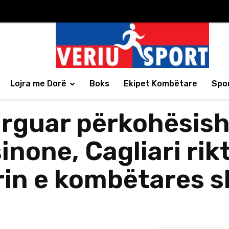
Lojra me Dorë
Boks
Ekipet Kombëtare
Spor
larguar përkohësis
inone, Cagliari ri
rin e kombëtares s