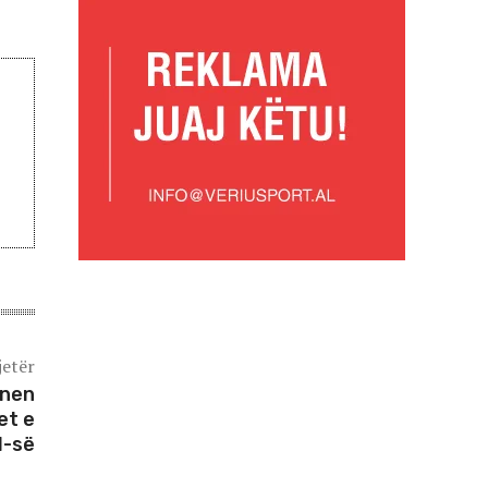
jetër
onen
et e
H-së