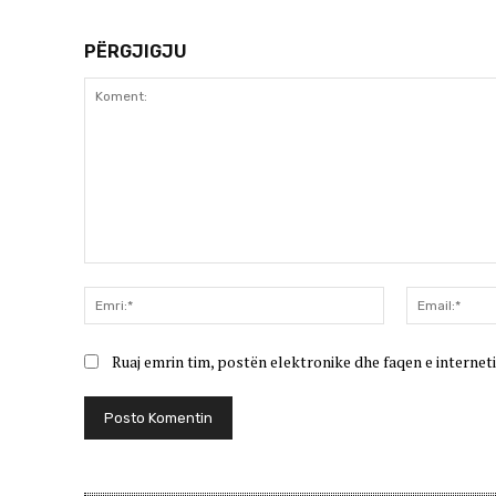
PËRGJIGJU
Koment:
Emri:*
Ruaj emrin tim, postën elektronike dhe faqen e interneti