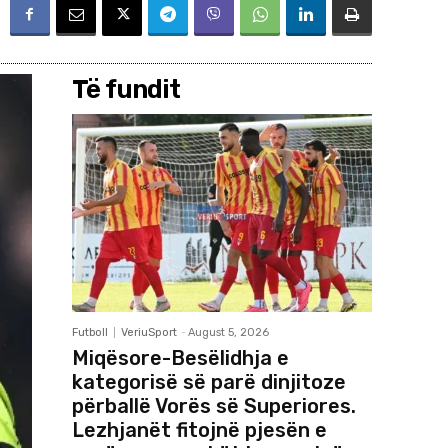
Të fundit
Futboll
VeriuSport
-
August 5, 2026
Miqësore-Besëlidhja e
kategorisë së parë dinjitoze
përballë Vorës së Superiores.
Lezhjanët fitojnë pjesën e