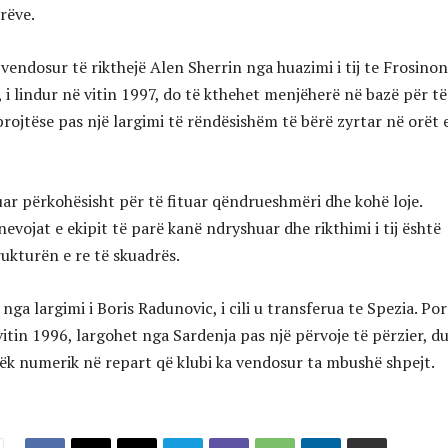
rëve.
vendosur të rikthejë Alen Sherrin nga huazimi i tij te Frosinon
, i lindur në vitin 1997, do të kthehet menjëherë në bazë për të
rojtëse pas një largimi të rëndësishëm të bërë zyrtar në orët 
uar përkohësisht për të fituar qëndrueshmëri dhe kohë loje.
nevojat e ekipit të parë kanë ndryshuar dhe rikthimi i tij është
rukturën e re të skuadrës.
nga largimi i Boris Radunovic, i cili u transferua te Spezia. Por
 vitin 1996, largohet nga Sardenja pas një përvoje të përzier, d
llëk numerik në repart që klubi ka vendosur ta mbushë shpejt.