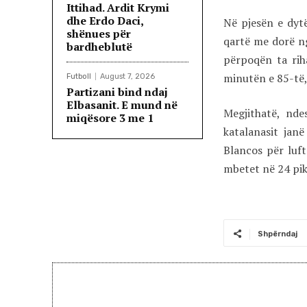
Ittihad. Ardit Krymi
dhe Erdo Daci,
Në pjesën e dytë
shënues për
qartë me dorë ng
bardheblutë
përpoqën ta rih
minutën e 85-të,
Futboll
August 7, 2026
Partizani bind ndaj
Elbasanit. E mund në
Megjithatë, nde
miqësore 3 me 1
katalanasit jan
Blancos për luft
mbetet në 24 pikë
Shpërndaj