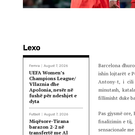
Lexo
Barcelona dhuron
Femra
August 7, 2026
UEFA Women’s
ishin lojtarët e 
Champions League/
Antony-t, i ci
Vllaznia dhe
Apolonia, nesër në
minutash, katala
fushë për ndeshjet e
fillimisht duke b
dyta
Pas gjysmë ore, 
Futboll
August 7, 2026
Miqësore-Tirana
finalizimin e tij
barazon 2-2 në
sensacionale me 
transfertë me Al