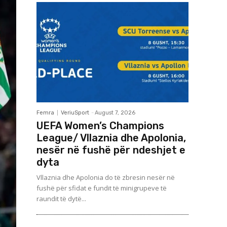
Femra
VeriuSport
-
August 7, 2026
UEFA Women’s Champions
League/ Vllaznia dhe Apolonia,
nesër në fushë për ndeshjet e
dyta
Vllaznia dhe Apolonia do të zbresin nesër në
fushë për sfidat e fundit të minigrupeve të
raundit të dytë...