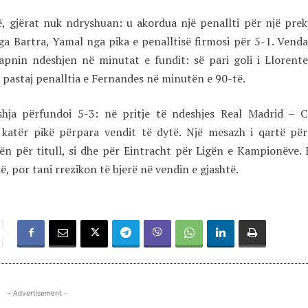
, gjërat nuk ndryshuan: u akordua një penallti për një prek
a Bartra, Yamal nga pika e penalltisë firmosi për 5-1. Venda
apnin ndeshjen në minutat e fundit: së pari goli i Llorent
 pastaj penalltia e Fernandes në minutën e 90-të.
shja përfundoi 5-3: në pritje të ndeshjes Real Madrid – C
ë katër pikë përpara vendit të dytë. Një mesazh i qartë pë
ën për titull, si dhe për Eintracht për Ligën e Kampionëve. 
, por tani rrezikon të bjerë në vendin e gjashtë.
- Advertisement -