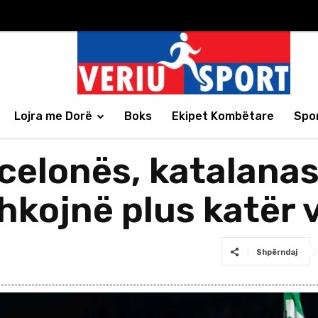
Lojra me Dorë
Boks
Ekipet Kombëtare
Spor
rcelonës, katalana
hkojnë plus katër 
Shpërndaj