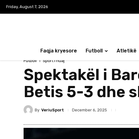
Friday, August 7, 2026
Faqja kryesore
Futboll
Atletikë
Futboll
Sport i huaj
Spektakël i Ba
Betis 5-3 dhe s
By
VeriuSport
December 6, 2025