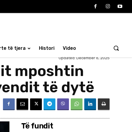
te të tjera
Histori
Video
Updated:
December 6, 2025
sit mposhtin
vendit të dytë
Të fundit