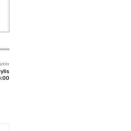
jetër
ylis
8:00