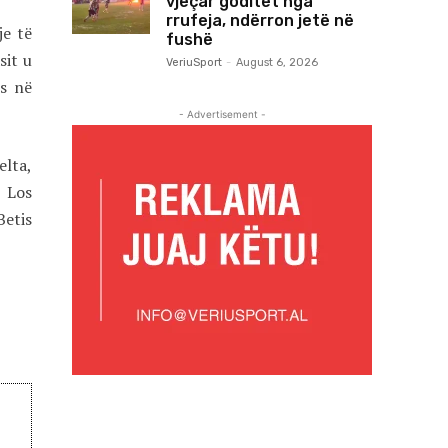
vjeçar goditet nga
rrufeja, ndërron jetë në
je të
fushë
sit u
VeriuSport
-
August 6, 2026
es në
- Advertisement -
elta,
r Los
Betis