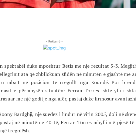
- Reklamë -
 spektakël duke mposhtur Betis me një rezultat 5-3. Megjit
Pellegrinit ata që zhbllokuan sfidën në minutën e gjashtë me a
li u mbajt në pozicion të rregullt nga Koundé. Por brend
nasit e përmbysën situatën: Ferran Torres ishte ylli i shfa
arazuar me një goditje nga afër, pastaj duke firmosur avantazh
Roony Bardghji, një suedez i lindur në vitin 2005, doli në ske
, pastaj në minutën e 40-të, Ferran Torres mbylli një pjesë të
një tregolësh.