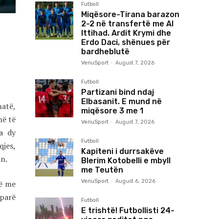
Futboll
Miqësore-Tirana barazon
2-2 në transfertë me Al
Ittihad. Ardit Krymi dhe
Erdo Daci, shënues për
bardheblutë
VeriuSport
-
August 7, 2026
Futboll
Partizani bind ndaj
Elbasanit. E mund në
hatë,
miqësore 3 me 1
në të
VeriuSport
-
August 7, 2026
a dy
Futboll
qjes,
Kapiteni i durrsakëve
in.
Blerim Kotobelli e mbyll
me Teutën
VeriuSport
-
August 6, 2026
në me
 parë
Futboll
E trishtë! Futbollisti 24-