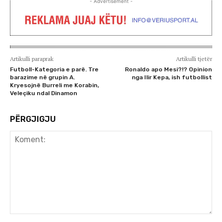
- Advertisement -
Artikulli paraprak
Artikulli tjetër
Futboll-Kategoria e parë. Tre
Ronaldo apo Mesi?!? Opinion
barazime në grupin A.
nga Ilir Kepa, ish futbollist
Kryesojnë Burreli me Korabin,
Veleçiku ndal Dinamon
PËRGJIGJU
Koment: