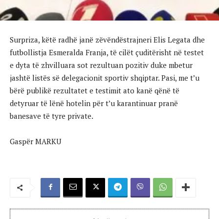
Surpriza, këtë radhë janë zëvëndëstrajneri Elis Legata dhe
futbollistja Esmeralda Franja, të cilët çuditërisht në testet
e dyta të zhvilluara sot rezultuan pozitiv duke mbetur
jashtë listës së delegacionit sportiv shqiptar. Pasi, me t’u
bërë publikë rezultatet e testimit ato kanë qënë të
detyruar të lënë hotelin për t’u karantinuar pranë
banesave të tyre private.
Gaspër MARKU