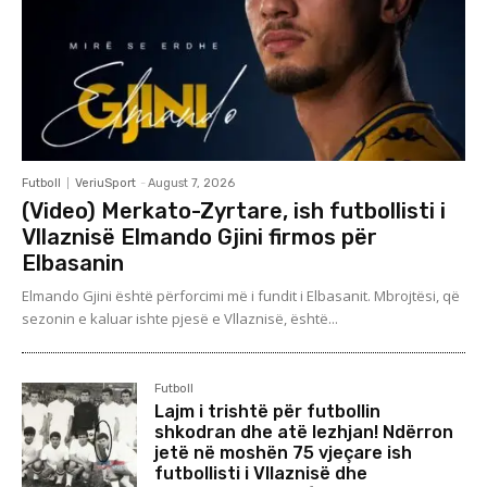
Futboll
VeriuSport
-
August 7, 2026
(Video) Merkato-Zyrtare, ish futbollisti i
Vllaznisë Elmando Gjini firmos për
Elbasanin
Elmando Gjini është përforcimi më i fundit i Elbasanit. Mbrojtësi, që
sezonin e kaluar ishte pjesë e Vllaznisë, është...
Futboll
Lajm i trishtë për futbollin
shkodran dhe atë lezhjan! Ndërron
jetë në moshën 75 vjeçare ish
futbollisti i Vllaznisë dhe