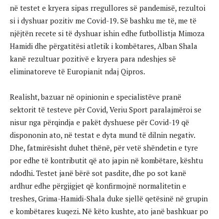
në testet e kryera sipas rregullores së pandemisë, rezultoi
si i dyshuar pozitiv me Covid-19. Së bashku me të, me të
njëjtën recete si të dyshuar ishin edhe futbollistja Mimoza
Hamidi dhe përgatitësi atletik i kombëtares, Alban Shala
kanë rezultuar pozitivë e kryera para ndeshjes së
eliminatoreve të Europianit ndaj Qipros.
Realisht, bazuar në opinionin e specialistëve pranë
sektorit të testeve për Covid, Veriu Sport paralajmëroi se
nisur nga përqindja e pakët dyshuese për Covid-19 që
dispononin ato, në testat e dyta mund të dilnin negativ.
Dhe, fatmirësisht duhet thënë, për vetë shëndetin e tyre
por edhe të kontributit që ato japin në kombëtare, kështu
ndodhi. Testet janë bërë sot pasdite, dhe po sot kanë
ardhur edhe përgjigjet që konfirmojnë normalitetin e
treshes, Grima-Hamidi-Shala duke sjellë qetësinë në grupin
e kombëtares kuqezi. Në këto kushte, ato janë bashkuar po