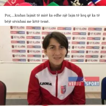
Por, …krahas lajmit të mirë ka edhe një lajm të keq që ka të
bëjë sërishmi me këtë temë.