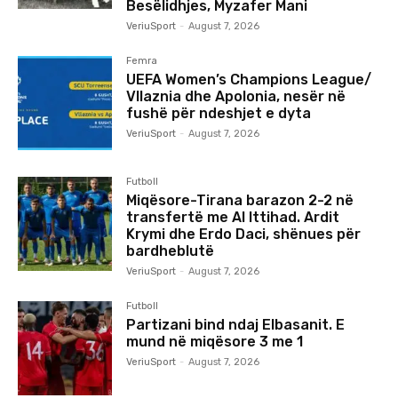
Besëlidhjes, Myzafer Mani
VeriuSport
-
August 7, 2026
Femra
UEFA Women’s Champions League/
Vllaznia dhe Apolonia, nesër në
fushë për ndeshjet e dyta
VeriuSport
-
August 7, 2026
Futboll
Miqësore-Tirana barazon 2-2 në
transfertë me Al Ittihad. Ardit
Krymi dhe Erdo Daci, shënues për
bardheblutë
VeriuSport
-
August 7, 2026
Futboll
Partizani bind ndaj Elbasanit. E
mund në miqësore 3 me 1
VeriuSport
-
August 7, 2026