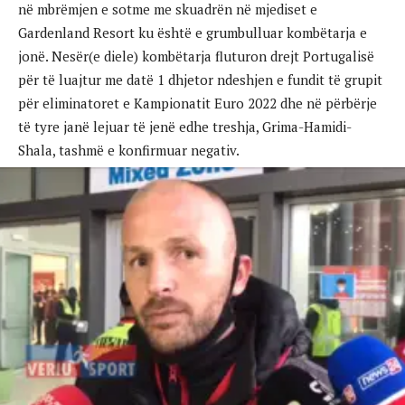
në mbrëmjen e sotme me skuadrën në mjediset e
Gardenland Resort ku është e grumbulluar kombëtarja e
jonë. Nesër(e diele) kombëtarja fluturon drejt Portugalisë
për të luajtur me datë 1 dhjetor ndeshjen e fundit të grupit
për eliminatoret e Kampionatit Euro 2022 dhe në përbërje
të tyre janë lejuar të jenë edhe treshja, Grima-Hamidi-
Shala, tashmë e konfirmuar negativ.