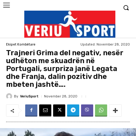
Updated:
November 28, 2020
Ekipet Kombëtare
Trajneri Grima del negativ, nesër
udhëton me skuadrën në
Portugali, surpriza janë Legata
dhe Franja, dalin pozitiv dhe
mbeten jashtë….
By
VeriuSport
November 28, 2020