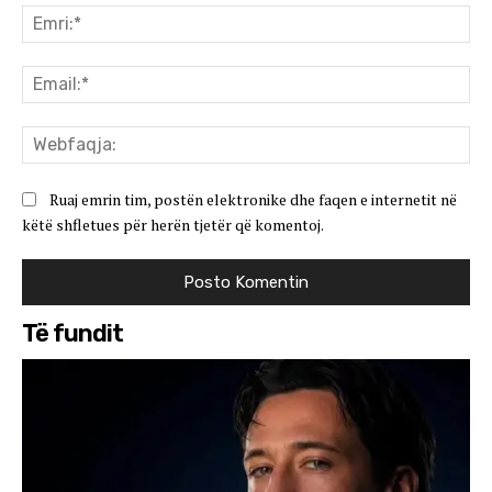
Emr
Ema
We
Ruaj emrin tim, postën elektronike dhe faqen e internetit në
këtë shfletues për herën tjetër që komentoj.
Të fundit