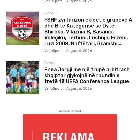
VeriuSport
-
August 6, 2026
Futboll
FSHF zyrtarizon ekipet e grupeve A
dhe B të Kategorisë së Dytë:
Shiroka, Vllaznia B, Basania,
Veleçiku, Tërbuni, Lushnja, Erzeni,
Luzi 2008, Naftëtari, Gramshi,...
VeriuSport
-
August 6, 2026
Futboll
Enea Jorgji me një trupë arbitrash
shqiptar gjykojnë në raundin e
tretë të UEFA Conference League
VeriuSport
-
August 6, 2026
- Advertisement -