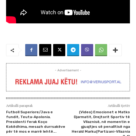
- Advertisement -
Artikulli paraprak
Artikulli tjetër
Futboll Superiore/Java e
(Video) Emocionet e Matko
fundit, Teuta-Apolonia.
Djarmatit, Drejtorit Sportiv të
Presidenti ferak Koço
Vllaznisë, në momentin e
Kokëdhima, mesazh durrsakëve
gjuajtjes së penalltisë nga
për të mos e marrë lehtë….
Herald Marku(Partizani-Vllaznia