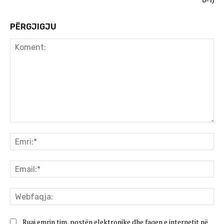
0-1)
PËRGJIGJU
Koment:
Emr
Ema
We
Ruaj emrin tim, postën elektronike dhe faqen e internetit në