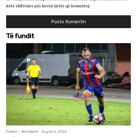
këtë shfletues për herën tjetër që komentoj.
Të fundit
Futboll
VeriuSport
-
August 6, 2026