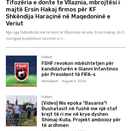
Tifozëria e donte te Vllaznia, mbrojtësi i
majtë Ersin Hakaj firmos për KF
Shkëndija Haraçinë në Maqedoninë e
Veriut
Një nga futbollistët më të mirë të Vllaznisë në vite, Ersin Hakaj, do t’i
mungojë kuqebluve sezonin e ri...
Futboll
FSHF revokon mbështetjen për
kandidaturën e Gianni Infantinos
për President të FIFA-s
VeriuSport
-
August 6, 2026
Futboll
(Video) Nis epoka “Basania”!
Bushatasit në fushë me një staf
krejt të ri me në krye dyshen
Shimaj-Kulla. Projekt ambicioz për
të ardhmen