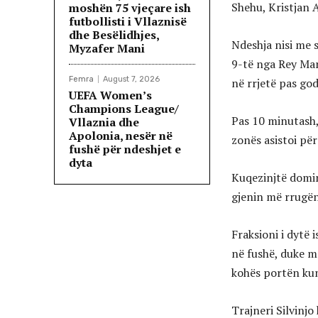
Shehu, Kristjan 
moshën 75 vjeçare ish
futbollisti i Vllaznisë
dhe Besëlidhjes,
Ndeshja nisi me 
Myzafer Mani
9-të nga Rey Mana
Femra
August 7, 2026
në rrjetë pas god
UEFA Women’s
Champions League/
Pas 10 minutash, 
Vllaznia dhe
Apolonia, nesër në
zonës asistoi për
fushë për ndeshjet e
dyta
Kuqezinjtë domin
gjenin më rrugën 
Fraksioni i dytë 
në fushë, duke mo
kohës portën ku
Trajneri Silvinjo