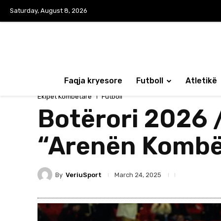
Saturday, August 8, 2026
Faqja kryesore
Futboll
Atletikë
Ekipet Kombëtare
Futboll
Botërori 2026 /
“Arenën Kombë
By
VeriuSport
March 24, 2025