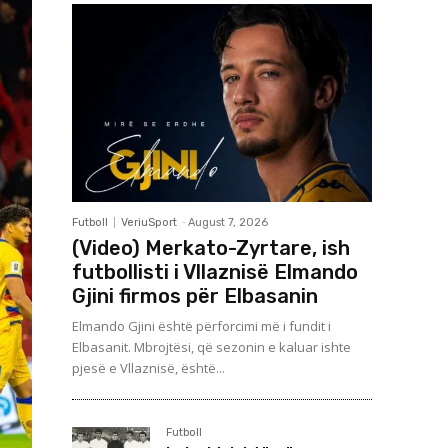
Futboll
VeriuSport
-
August 7, 2026
(Video) Merkato-Zyrtare, ish
futbollisti i Vllaznisë Elmando
Gjini firmos për Elbasanin
Elmando Gjini është përforcimi më i fundit i
Elbasanit. Mbrojtësi, që sezonin e kaluar ishte
pjesë e Vllaznisë, është...
Futboll