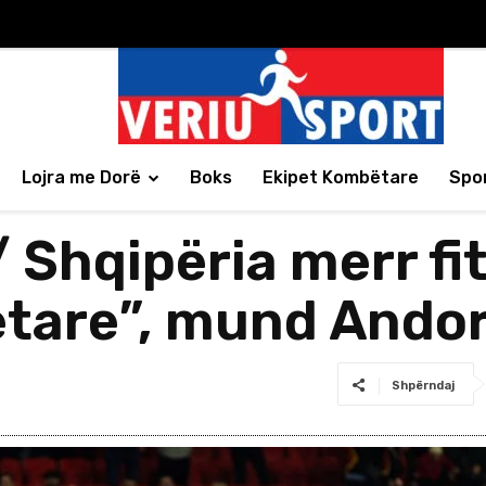
Lojra me Dorë
Boks
Ekipet Kombëtare
Spor
 Shqipëria merr fi
tare”, mund Ando
Shpërndaj