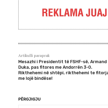
Artikulli paraprak
Mesazhi i Presidentit të FSHF-së, Armand
Duka, pas fitores me Andorrën 3-0.
Rikthehemi në shtëpi, rikthehemi te fitorj
me lojë bindëse!
PËRGJIGJU