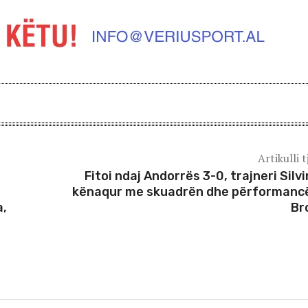
Artikulli t
Fitoi ndaj Andorrës 3-0, trajneri Silvin
kënaqur me skuadrën dhe përformanc
a,
Br