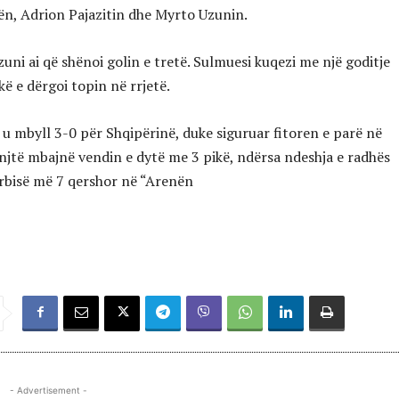
n, Adrion Pajazitin dhe Myrto Uzunin.
zuni ai që shënoi golin e tretë. Sulmuesi kuqezi me një goditje
ë e dërgoi topin në rrjetë.
 u mbyll 3-0 për Shqipërinë, duke siguruar fitoren e parë në
njtë mbajnë vendin e dytë me 3 pikë, ndërsa ndeshja e radhës
erbisë më 7 qershor në “Arenën
- Advertisement -