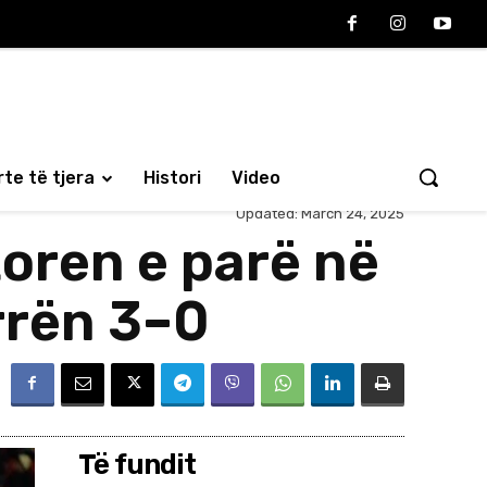
te të tjera
Histori
Video
Updated:
March 24, 2025
toren e parë në
rrën 3–0
Të fundit