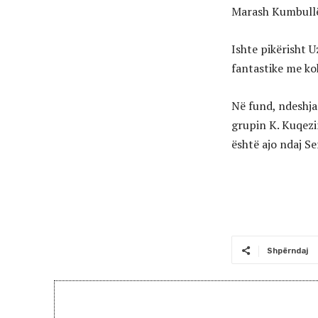
Marash Kumbullë
Ishte pikërisht U
fantastike me kok
Në fund, ndeshja
grupin K. Kuqezi
është ajo ndaj S
Shpërndaj