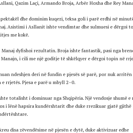
Asllani, Qazim Laçi, Armando Broja, Arbër Hoxha dhe Rey Mana
spektakël dhe dominim kuqezi, teksa goli i parë erdhi në minut
j. Asistimi i Asllanit ishte vendimtar dhe sulmuesi e dërgoi t
itjes me kokë.
Manaj dyfishoi rezultatin. Broja ishte fantastik, pasi nga bren
 Manajn, i cili me një goditje të shkëlqyer e dërgoi topin në rrj
uan ndeshjen deri në fundin e pjesës së parë, por nuk arritën
e rrjetës. Pjesa e parë u mbyll 2–0.
ishte totalisht i dominuar nga Shqipëria. Një vendosje shumë e
s i lënë hapsira kundërshtarit dhe duke rrezikuar gjatë gjithë
ndërtështare.
 kreu disa zëvendësime në pjesën e dytë, duke aktivizuar edhe