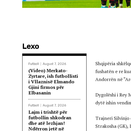
Lexo
Shqipëria shkëlq
Futboll
August 7, 2026
(Video) Merkato-
fushatën e re ku
Zyrtare, ish futbollisti
Andorrën në “Ar
i Vllaznisë Elmando
Gjini firmos për
Elbasanin
Dygolëshi i Rey M
dytë ishin vendi
Futboll
August 7, 2026
Lajm i trishtë për
futbollin shkodran
Trajneri Silvinj
dhe atë lezhjan!
Strakosha (GK), Iv
Ndërron jetë në