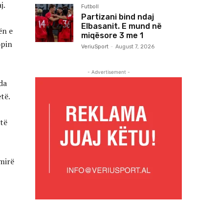
j.
Futboll
Partizani bind ndaj
Elbasanit. E mund në
ën e
miqësore 3 me 1
opin
VeriuSport
-
August 7, 2026
- Advertisement -
da
etë.
 të
 mirë