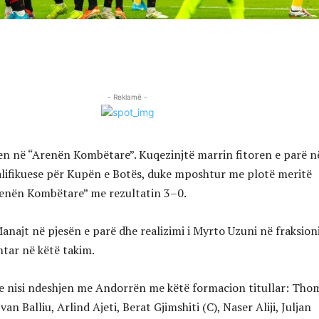
- Reklamë -
en në “Arenën Kombëtare”. Kuqezinjtë marrin fitoren e parë n
alifikuese për Kupën e Botës, duke mposhtur me plotë meritë
enën Kombëtare” me rezultatin 3–0.
anajt në pjesën e parë dhe realizimi i Myrto Uzuni në fraksion
mtar në këtë takim.
o e nisi ndeshjen me Andorrën me këtë formacion titullar: Tho
an Balliu, Arlind Ajeti, Berat Gjimshiti (C), Naser Aliji, Juljan