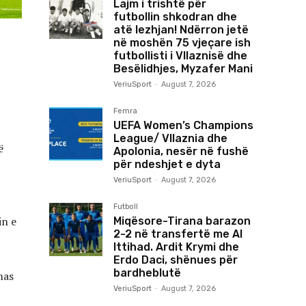
Lajm i trishtë për
futbollin shkodran dhe
atë lezhjan! Ndërron jetë
në moshën 75 vjeçare ish
futbollisti i Vllaznisë dhe
Besëlidhjes, Myzafer Mani
VeriuSport
-
August 7, 2026
Femra
UEFA Women’s Champions
League/ Vllaznia dhe
ë
Apolonia, nesër në fushë
për ndeshjet e dyta
VeriuSport
-
August 7, 2026
Futboll
in e
Miqësore-Tirana barazon
2-2 në transfertë me Al
Ittihad. Ardit Krymi dhe
Erdo Daci, shënues për
bardheblutë
mas
VeriuSport
-
August 7, 2026