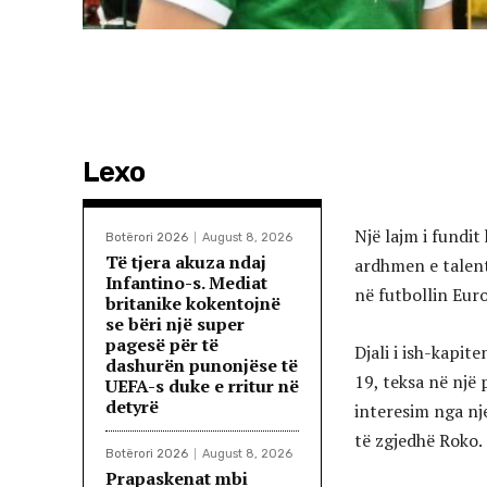
Lexo
Një lajm i fundit
Botërori 2026
August 8, 2026
Të tjera akuza ndaj
ardhmen e talenti
Infantino-s. Mediat
në futbollin Eur
britanike kokentojnë
se bëri një super
pagesë për të
Djali i ish-kapit
dashurën punonjëse të
19, teksa në një
UEFA-s duke e rritur në
detyrë
interesim nga nj
të zgjedhë Roko.
Botërori 2026
August 8, 2026
Prapaskenat mbi