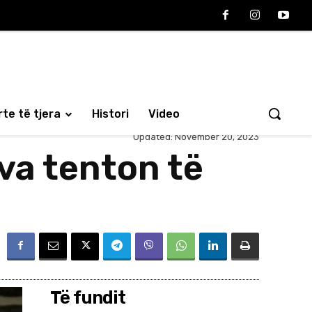
te të tjera
Histori
Video
Updated:
November 20, 2023
va tenton të
Të fundit