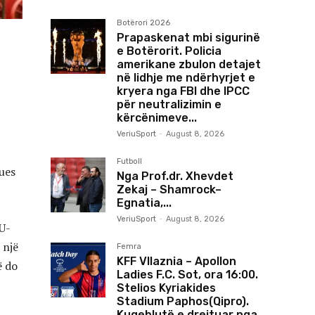
Botërori 2026
Prapaskenat mbi sigurinë
e Botërorit. Policia
amerikane zbulon detajet
në lidhje me ndërhyrjet e
kryera nga FBI dhe IPCC
për neutralizimin e
kërcënimeve...
VeriuSport
-
August 8, 2026
Futboll
tues
Nga Prof.dr. Xhevdet
Zekaj – Shamrock–
Egnatia,...
VeriuSport
-
August 8, 2026
 U-
 një
Femra
KFF Vllaznia – Apollon
ë do
Ladies F.C. Sot, ora 16:00.
Stelios Kyriakides
Stadium Paphos(Qipro).
Kuqeblutë e drejtuar nga