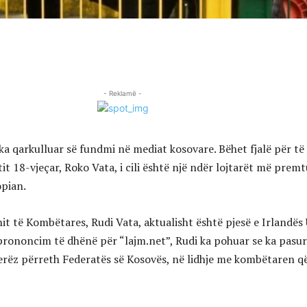
- Reklamë -
 ka qarkulluar së fundmi në mediat kosovare. Bëhet fjalë për të
t 18-vjeçar, Roko Vata, i cili është një ndër lojtarët më prem
opian.
enit të Kombëtares, Rudi Vata, aktualisht është pjesë e Irlandës
 prononcim të dhënë për “lajm.net”, Rudi ka pohuar se ka pasur
erëz përreth Federatës së Kosovës, në lidhje me kombëtaren q