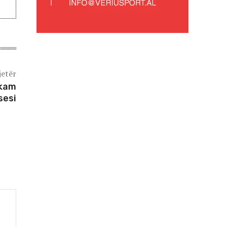
jetër
 kam
sesi