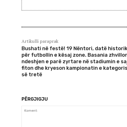
Artikulli paraprak
Bushati në festë! 19 Nëntori, datë histori
për futbollin e kësaj zone. Basania zhvillo
ndeshjen e parë zyrtare në stadiumin e sa
fiton dhe kryeson kampionatin e kategori
së tretë
PËRGJIGJU