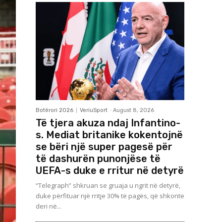
Botërori 2026
VeriuSport
-
August 8, 2026
Të tjera akuza ndaj Infantino-
s. Mediat britanike kokentojnë
se bëri një super pagesë për
të dashurën punonjëse të
UEFA-s duke e rritur në detyrë
“Telegraph” shkruan se gruaja u ngrit në detyrë,
duke përfituar një rritje 30% të pagës, që shkonte
deri në...