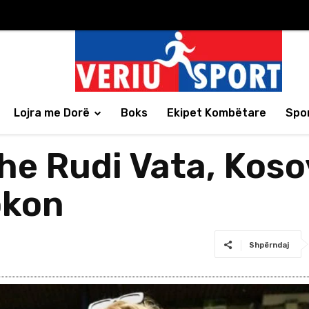
Lojra me Dorë
Boks
Ekipet Kombëtare
Spor
he Rudi Vata, Koso
okon
Shpërndaj