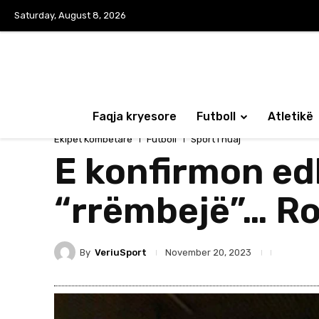
Saturday, August 8, 2026
Faqja kryesore
Futboll
Atletikë
Ekipet Kombëtare
Futboll
Sport i huaj
E konfirmon ed
“rrëmbejë”… R
By
VeriuSport
November 20, 2023