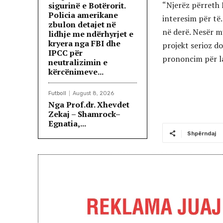
“Njerëz përreth 
sigurinë e Botërorit.
Policia amerikane
interesim për të.
zbulon detajet në
në derë. Nesër m
lidhje me ndërhyrjet e
kryera nga FBI dhe
projekt serioz do
IPCC për
prononcim për la
neutralizimin e
kërcënimeve...
Futboll
August 8, 2026
Nga Prof.dr. Xhevdet
Zekaj – Shamrock–
Egnatia,...
Shpërndaj