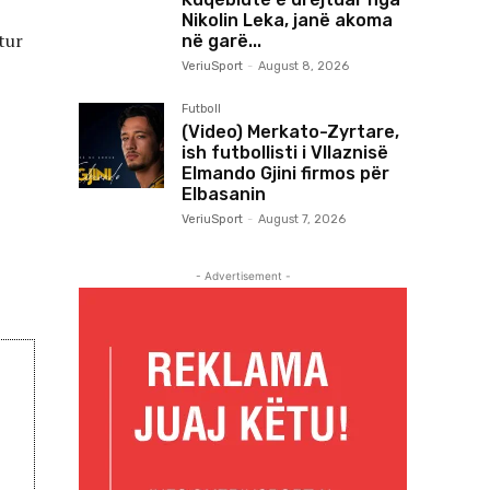
Nikolin Leka, janë akoma
tur
në garë...
VeriuSport
-
August 8, 2026
Futboll
(Video) Merkato-Zyrtare,
ish futbollisti i Vllaznisë
Elmando Gjini firmos për
Elbasanin
VeriuSport
-
August 7, 2026
- Advertisement -