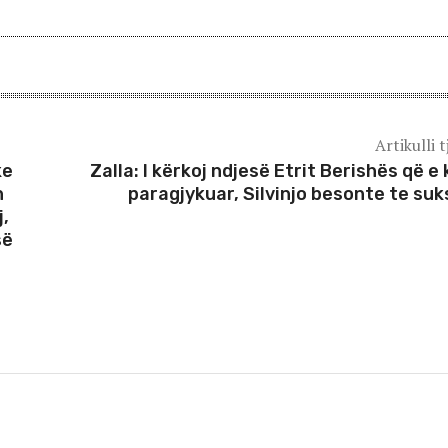
Artikulli t
ke
Zalla: I kërkoj ndjesë Etrit Berishës që e
n
paragjykuar, Silvinjo besonte te suk
j,
së