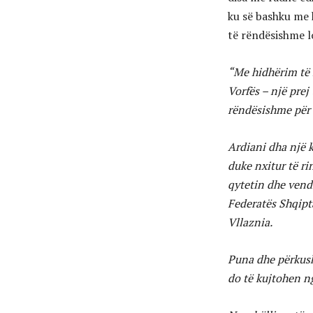
ku së bashku me 
të rëndësishme 
“Me hidhërim të 
Vorfës – një prej
rëndësishme për 
Ardiani dha një 
duke nxitur të r
qytetin dhe vendi
Federatës Shqipta
Vllaznia.
Puna dhe përkusht
do të kujtohen ng