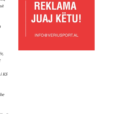
umë
n
r,
t
 i KS
dhe