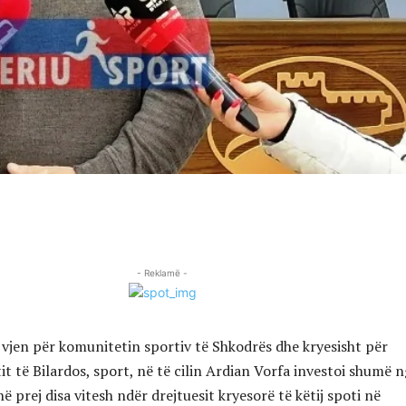
- Reklamë -
ë vjen për komunitetin sportiv të Shkodrës dhe kryesisht për
t të Bilardos, sport, në të cilin Ardian Vorfa investoi shumë 
në prej disa vitesh ndër drejtuesit kryesorë të këtij spoti në