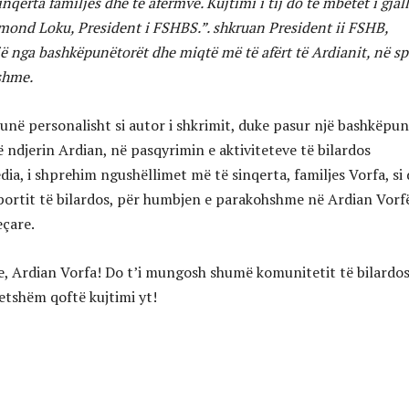
nqerta familjes dhe të afërmve. Kujtimi i tij do të mbetet i gjal
mond Loku, President i FSHBS.”. shkruan President ii FSHB,
 nga bashkëpunëtorët dhe miqtë më të afërt të Ardianit, në sp
tshme.
 unë personalisht si autor i shkrimit, duke pasur një bashkëpu
 ndjerin Ardian, në pasqyrimin e aktiviteteve të bilardos
ia, i shprehim ngushëllimet më të sinqerta, familjes Vorfa, si
portit të bilardos, për humbjen e parakohshme në Ardian Vorf
çare.
, Ardian Vorfa! Do t’i mungosh shumë komunitetit të bilardo
etshëm qoftë kujtimi yt!