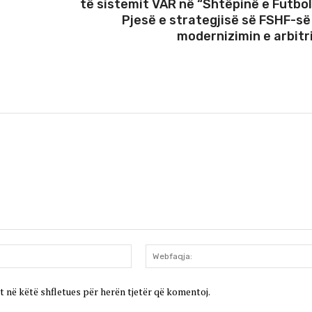
të sistemit VAR në “Shtëpinë e Futboll
Pjesë e strategjisë së FSHF-së
modernizimin e arbitr
Email:*
t në këtë shfletues për herën tjetër që komentoj.