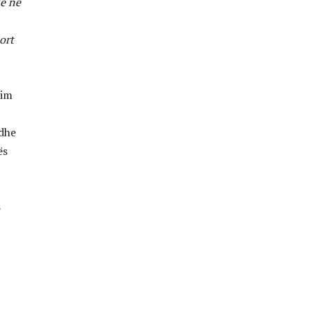
lë në
ort
nim
 dhe
ës
s