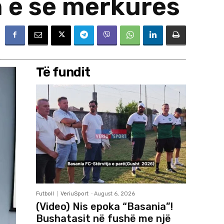
n e së mërkurës
Të fundit
Futboll
VeriuSport
-
August 6, 2026
(Video) Nis epoka “Basania”!
Bushatasit në fushë me një