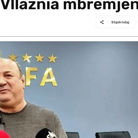
s Vllaznia mbrëmje
Shpërndaj