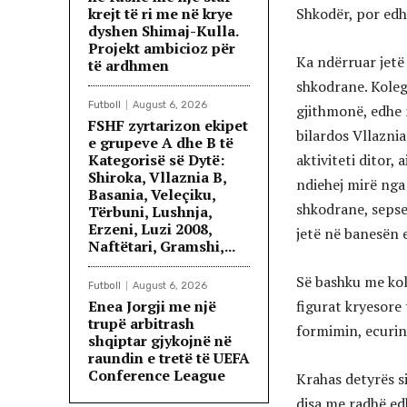
krejt të ri me në krye
Shkodër, por edh
dyshen Shimaj-Kulla.
Projekt ambicioz për
Ka ndërruar jetë 
të ardhmen
shkodrane. Kolegë
Futboll
August 6, 2026
gjithmonë, edhe 
FSHF zyrtarizon ekipet
bilardos Vllaznia
e grupeve A dhe B të
Kategorisë së Dytë:
aktiviteti ditor,
Shiroka, Vllaznia B,
ndiehej mirë nga 
Basania, Veleçiku,
shkodrane, sepse
Tërbuni, Lushnja,
Erzeni, Luzi 2008,
jetë në banesën e 
Naftëtari, Gramshi,...
Së bashku me kole
Futboll
August 6, 2026
Enea Jorgji me një
figurat kryesore 
trupë arbitrash
formimin, ecurinë
shqiptar gjykojnë në
raundin e tretë të UEFA
Conference League
Krahas detyrës s
disa me radhë edh