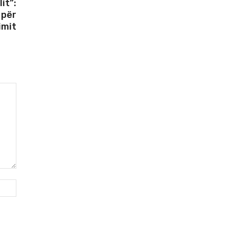
it”:
 për
imit
Webfaqja: