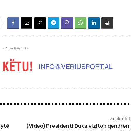
- Advertisement -
Artikulli t
dytë
(Video) Presidenti Duka viziton qendrën 