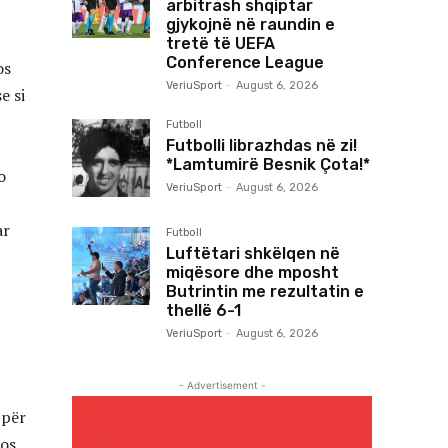
arbitrash shqiptar
gjykojnë në raundin e
tretë të UEFA
Conference League
os
VeriuSport
-
August 6, 2026
e si
Futboll
Futbolli librazhdas në zi!
*Lamtumirë Besnik Çota!*
o
VeriuSport
-
August 6, 2026
ar
Futboll
Luftëtari shkëlqen në
miqësore dhe mposht
Butrintin me rezultatin e
thellë 6-1
VeriuSport
-
August 6, 2026
- Advertisement -
 për
os,