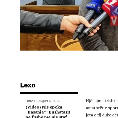
Lexo
Një lajm i trisht
Futboll
August 6, 2026
(Video) Nis epoka
amatorët e sporti
“Basania”! Bushatasit
jeta e tij duke që
në fushë me një staf