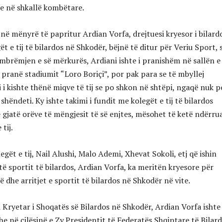
e në shkallë kombëtare.
në mënyrë të papritur Ardian Vorfa, drejtuesi kryesor i bilard
t e tij të bilardos në Shkodër, bëjnë të ditur për Veriu Sport, s
mbrëmjen e së mërkurës, Ardiani ishte i pranishëm në sallën e
 pranë stadiumit “Loro Boriçi”, por pak para se të mbyllej
 ai i kishte thënë miqve të tij se po shkon në shtëpi, ngaqë nuk p
shëndeti. Ky ishte takimi i fundit me kolegët e tij të bilardos
 gjatë orëve të mëngjesit të së enjtes, mësohet të ketë ndërru
tij.
gët e tij, Nail Alushi, Malo Ademi, Xhevat Sokoli, etj që ishin
të sportit të bilardos, Ardian Vorfa, ka meritën kryesore për
 dhe arritjet e sportit të bilardos në Shkodër në vite.
i Kryetar i Shoqatës së Bilardos në Shkodër, Ardian Vorfa ishte
e në cilësinë e Zv.Presidentit të Federatës Shqiptare të Bilard