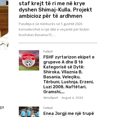
staf krejt të ri me në krye
dyshen Shimaj-Kulla. Projekt
ambicioz për të ardhmen
Pasditja e së mërkurës së 5 gushtit 2026
konsiderohet si një ditë e veçantë për klubin
bushatas Basania FC....
Futboll
FSHF zyrtarizon ekipet e
grupeve A dhe B të
Kategorisë së Dytë:
Shiroka, Vllaznia B,
Basania, Veleçiku,
Tërbuni, Lushnja, Erzeni,
Luzi 2008, Naftëtari,
Gramshi,...
VeriuSport
-
August 6, 2026
nga
Futboll
Enea Jorgji me një trupë