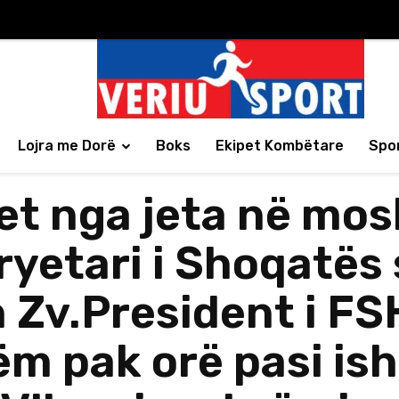
Lojra me Dorë
Boks
Ekipet Kombëtare
Spor
et nga jeta në mos
ryetari i Shoqatës 
h Zv.President i FS
m pak orë pasi ish