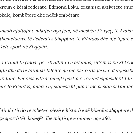
kreun e kësaj federate, Edmond Loku, organizoi aktivitete sh
lokale, kombëtare dhe ndërkombëtare.
madh njoftojmë ndarjen nga jeta, në moshën 57 vjeç, të Ardia
 themeluesve të Federatës Shqiptare të Bilardos dhe një figurë e
këtë sport në Shqipëri.
kontribut të çmuar për zhvillimin e bilardos, sidomos në Shkodë
injtë dhe duke formuar talente që më pas përfaqësuan denjësish
n tonë. Për disa vite ai mbajti postin e zëvendëspresidentit të
re të Bilardos, ndërsa njëkohësisht punoi me pasion si trajner
imi i tij do të mbeten pjesë e historisë së bilardos shqiptare 
a sportistët, kolegët dhe miqtë që e njohën nga afër.