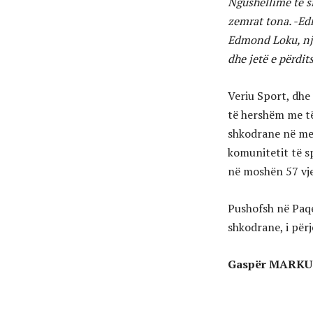
Ngushëllime të si
zemrat tona.
-Ed
Edmond Loku, një
dhe jetë e përdi
Veriu Sport, dhe
të hershëm me të
shkodrane në med
komunitetit të s
në moshën 57 vje
Pushofsh në Paqe
shkodrane, i përj
Gaspër MARKU