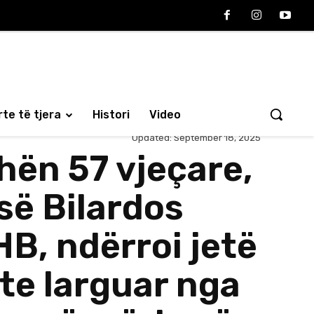
te të tjera
Histori
Video
Updated:
September 18, 2025
hën 57 vjeçare,
së Bilardos
HB, ndërroi jetë
te larguar nga