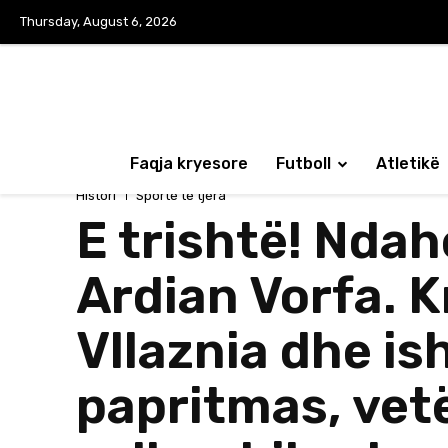
Thursday, August 6, 2026
Faqja kryesore
Futboll
Atletikë
Histori
Sporte të tjera
E trishtë! Ndah
Ardian Vorfa. K
Vllaznia dhe is
papritmas, vetë