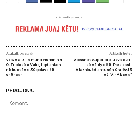
- Advertisement -
Artikulli paraprak
Artikulli tjetër
Vllaznia U-14 mund Murlanin 4-
Abissnet Superiore-Java e 21-
0. Tripletë e Vukajt që shkon
të në dy ditë. Partizani-
në kuotën e 30 golave të
Vllaznia, të shtunën 0ra 16:45
shënuar
në “Air Albania”
PËRGJIGJU