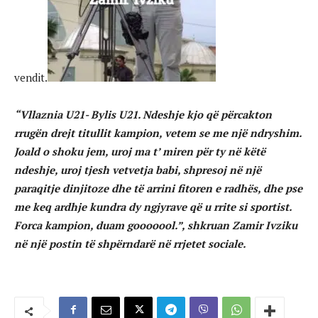
vendit.
“Vllaznia U21- Bylis U21. Ndeshje kjo që përcakton
rrugën drejt titullit kampion, vetem se me një ndryshim.
Joald o shoku jem, uroj ma t’ miren për ty në këtë
ndeshje, uroj tjesh vetvetja babi, shpresoj në një
paraqitje dinjitoze dhe të arrini fitoren e radhës, dhe pse
me keq ardhje kundra dy ngjyrave që u rrite si sportist.
Forca kampion, duam gooooool.”, shkruan Zamir Ivziku
në një postin të shpërndarë në rrjetet sociale.