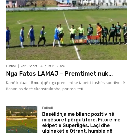
Futboll
VeriuSport
-
August 8, 2026
Nga Fatos LAMAJ – Premtimet nuk...
Kanë kaluar 18 muaj që nga premtimi se tapeti i fushës sportive të
Basanias do të rikonstruktohej por realiteti...
Futboll
Besëlidhja me bilanc pozitiv në
miqësoret përgatitore. Fitore me
ekipet e Superligës, Laçi dhe
ulqinakët e Otrant, humbje në