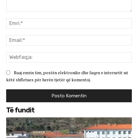
Koment:
Emr
Ema
We
Ruaj emrin tim, postën elektronike dhe faqen e internetit në
këtë shfletues për herën tjetër që komentoj.
Të fundit