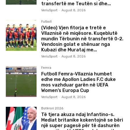
transfertë me Teutën si dhe...
VeriuSport
-
August 8, 2026
Futboll
(Video) Vjen fitorja e tretë e
Vllaznisë në miqësore. Kuqeblutë
mundin Tërbunin në transfertë 0-2.
Vendosin golat e shënuar nga
Kubazi dhe Murataj me...
VeriuSport
-
August 8, 2026
Femra
Futboll Femra-Vllaznia humbet
edhe me Apollon Ladies F.C duke
mos vazhduar garën në UEFA
Women’s Europa Cup
VeriuSport
-
August 8, 2026
Botërori 2026
Të tjera akuza ndaj Infantino-s.
Mediat britanike kokentojnë se bëri
një super pagesë për të dashurën