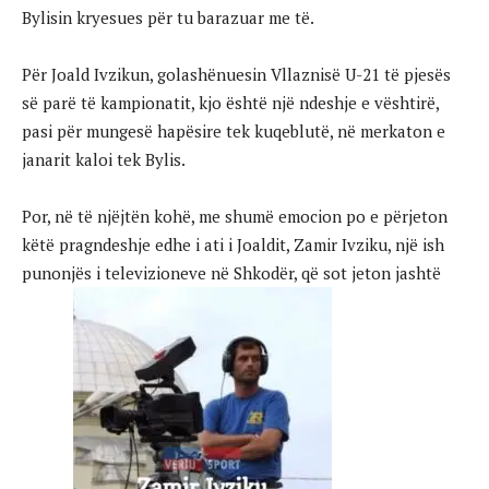
Bylisin kryesues për tu barazuar me të.
Për Joald Ivzikun, golashënuesin Vllaznisë U-21 të pjesës
së parë të kampionatit, kjo është një ndeshje e vështirë,
pasi për mungesë hapësire tek kuqeblutë, në merkaton e
janarit kaloi tek Bylis.
Por, në të njëjtën kohë, me shumë emocion po e përjeton
këtë pragndeshje edhe i ati i Joaldit, Zamir Ivziku, një ish
punonjës i televizioneve në Shkodër, që sot jeton jashtë