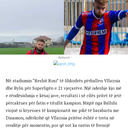
- Reklamë -
Në stadiumin “Reshit Rusi” të Shkodrës përballen Vllaznia
dhe Bylis për Superligën e 21 vjeçarëve. Një ndeshje kjo më
e rëndësishmja e kësaj jave, rezultati i së cilës pritet të jetë
përcaktues për fatin e titullit kampion. Miqtë nga Ballshi
viojnë si kryesues të kampionatit me pikë të barabarta me
Dinamon, ndërkohë që Vllaznia pritëse është e treta në
renditje për momentin, por që sot ka rastin të frenojë