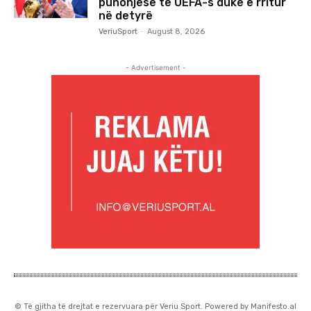
punonjëse të UEFA-s duke e rritur
në detyrë
VeriuSport
-
August 8, 2026
- Advertisement -
© Të gjitha të drejtat e rezervuara për Veriu Sport. Powered by Manifesto.al