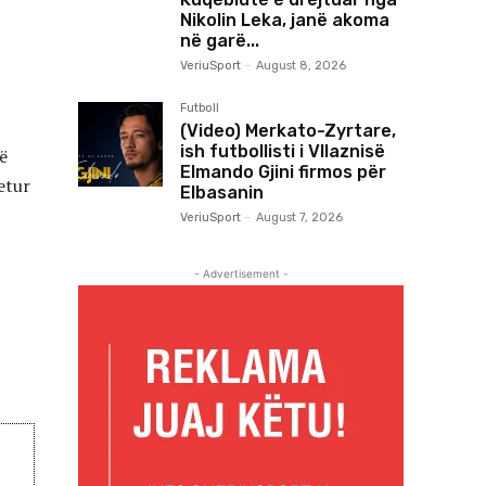
Nikolin Leka, janë akoma
në garë...
VeriuSport
-
August 8, 2026
Futboll
(Video) Merkato-Zyrtare,
ish futbollisti i Vllaznisë
ë
Elmando Gjini firmos për
tetur
Elbasanin
VeriuSport
-
August 7, 2026
- Advertisement -