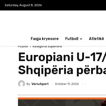
Saturday, August 8, 2026
Faqja kryesore
Futboll
Atletikë
Futboll
Kategoria Superiore
Europiani U-17/
Shqipëria përba
By
VeriuSport
October 11, 2024