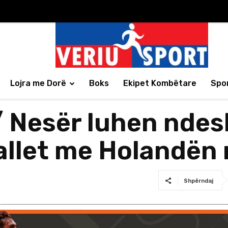
Lojra me Dorë
Boks
Ekipet Kombëtare
Spor
 Nesër luhen ndesh
llet me Holandën n
Shpërndaj