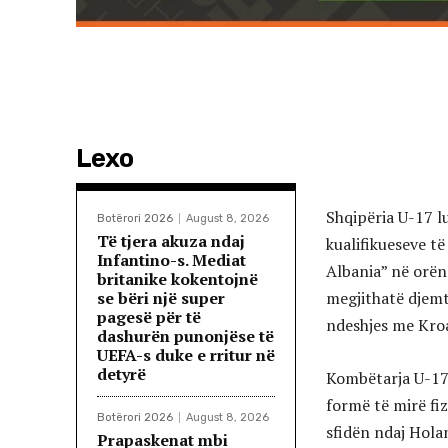
Lexo
Shqipëria U-17 lu
Botërori 2026
August 8, 2026
Të tjera akuza ndaj
kualifikueseve t
Infantino-s. Mediat
Albania” në orën 
britanike kokentojnë
se bëri një super
megjithatë djemt
pagesë për të
ndeshjes me Kro
dashurën punonjëse të
UEFA-s duke e rritur në
detyrë
Kombëtarja U-17 k
formë të mirë fi
Botërori 2026
August 8, 2026
sfidën ndaj Hola
Prapaskenat mbi