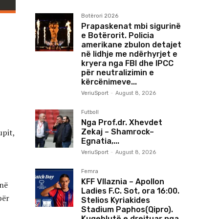
Botërori 2026
Prapaskenat mbi sigurinë
e Botërorit. Policia
amerikane zbulon detajet
në lidhje me ndërhyrjet e
kryera nga FBI dhe IPCC
për neutralizimin e
kërcënimeve...
VeriuSport
-
August 8, 2026
Futboll
Nga Prof.dr. Xhevdet
Zekaj – Shamrock–
upit,
Egnatia,...
VeriuSport
-
August 8, 2026
Femra
KFF Vllaznia – Apollon
jnë
Ladies F.C. Sot, ora 16:00.
për
Stelios Kyriakides
Stadium Paphos(Qipro).
Kuqeblutë e drejtuar nga