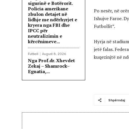
sigurinë e Botërorit.
Policia amerikane
Po nesër, në orën
zbulon detajet në
Ishujve Faroe. D
lidhje me ndërhyrjet e
kryera nga FBI dhe
Futbollit”.
IPCC për
neutralizimin e
kërcënimeve...
Hyrja në stadium
jetë falas. Feder
Futboll
August 8, 2026
kuqezinjtë në nd
Nga Prof.dr. Xhevdet
Zekaj – Shamrock–
Egnatia,...
Shpërndaj