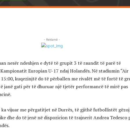
- Reklamë -
an nesër ndeshjen e dytë të grupit 3 të raundit të parë të
ë Kampionatit Europian U-17 ndaj Holandës. Në stadiumin “Air
15:00, kuqezinjtë do të përballen me rivalët më të fortë të gr
ë janë gati për të dhuruar një tjetër performancë të mirë pas
acinë.
a vijuar me përgatitjet në Durrës, të gjithë futbollistët gëzo
zike dhe do të jenë në dispozicion të trajnerit Andrea Tedesco 
ndës.