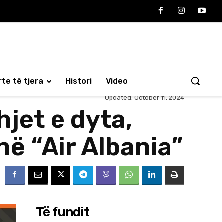
te të tjera
Histori
Video
Updated:
October 11, 2024
jet e dyta,
ë “Air Albania”
Të fundit