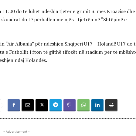
 11:00 do të luhet ndeshja tjetër e grupit 3, mes Kroacisë dhe
y skuadrat do të përballen me njëra-tjetrën në “Shtëpinë e
in “Air Albania” për ndeshjen Shqipëri U17 – Holandë U17 do t
ata e Futbollit i fton të gjithë tifozët në stadium për të mbësh
eshjen ndaj Holandës.
- Advertisement -