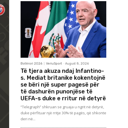
Botërori 2026
VeriuSport
-
August 8, 2026
Të tjera akuza ndaj Infantino-
s. Mediat britanike kokentojnë
se bëri një super pagesë për
të dashurën punonjëse të
UEFA-s duke e rritur në detyrë
“Telegraph” shkruan se gruaja u ngrit në detyrë,
duke përfituar një rritje 30% të pagës, që shkonte
deri në...