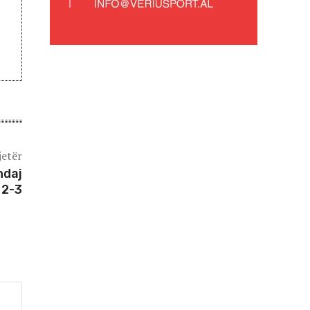
jetër
ndaj
 2-3