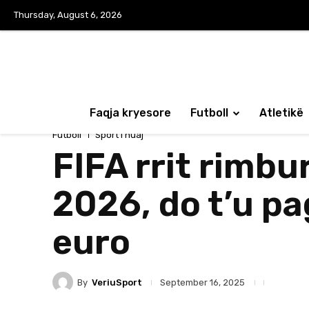
Thursday, August 6, 2026
Faqja kryesore
Futboll
Atletikë
Futboll
Sport i huaj
FIFA rrit rimbu
2026, do t’u p
euro
By
VeriuSport
September 16, 2025