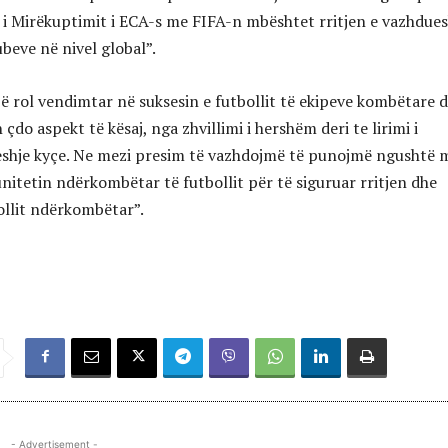
i Mirëkuptimit i ECA-s me FIFA-n mbështet rritjen e vazhdu
lubeve në nivel global”.
jë rol vendimtar në suksesin e futbollit të ekipeve kombëtare 
h çdo aspekt të kësaj, nga zhvillimi i hershëm deri te lirimi i
eshje kyçe. Ne mezi presim të vazhdojmë të punojmë ngushtë 
itetin ndërkombëtar të futbollit për të siguruar rritjen dhe
bollit ndërkombëtar”.
- Advertisement -