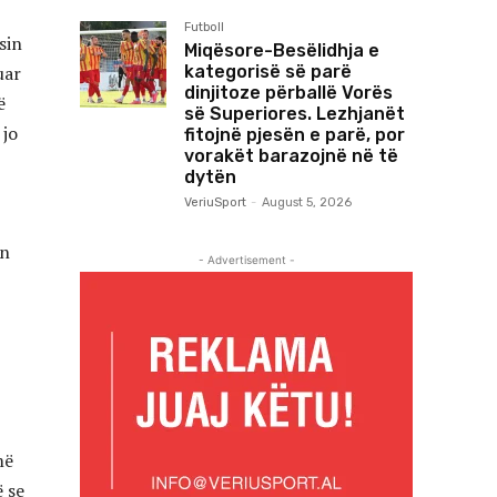
Futboll
sin
Miqësore-Besëlidhja e
kategorisë së parë
uar
dinjitoze përballë Vorës
ë
së Superiores. Lezhjanët
 jo
fitojnë pjesën e parë, por
vorakët barazojnë në të
dytën
VeriuSport
-
August 5, 2026
ën
- Advertisement -
j
më
ë se