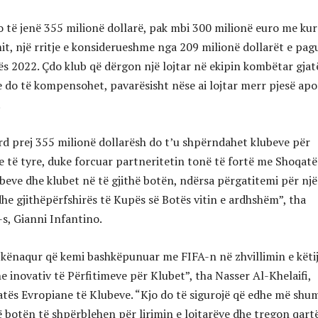
o të jenë 355 milionë dollarë, pak mbi 300 milionë euro me kur
it, një rritje e konsiderueshme nga 209 milionë dollarët e pag
s 2022. Çdo klub që dërgon një lojtar në ekipin kombëtar gjat
e do të kompensohet, pavarësisht nëse ai lojtar merr pjesë apo
.
d prej 355 milionë dollarësh do t’u shpërndahet klubeve për
ve të tyre, duke forcuar partneritetin tonë të fortë me Shoqat
beve dhe klubet në të gjithë botën, ndërsa përgatitemi për një
dhe gjithëpërfshirës të Kupës së Botës vitin e ardhshëm”, tha
-s, Gianni Infantino.
 kënaqur që kemi bashkëpunuar me FIFA-n në zhvillimin e këti
e inovativ të Përfitimeve për Klubet”, tha Nasser Al-Khelaifi,
atës Evropiane të Klubeve. “Kjo do të sigurojë që edhe më shu
ë botën të shpërblehen për lirimin e lojtarëve dhe tregon qart