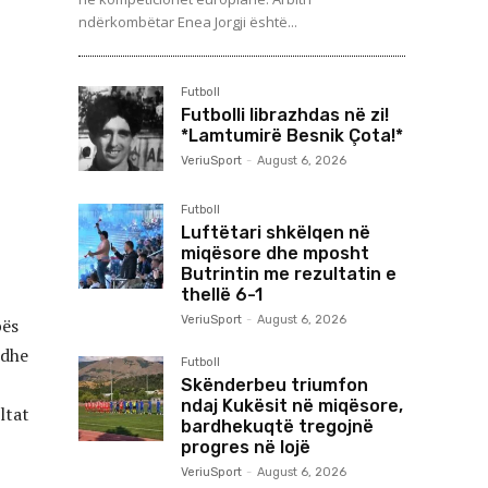
ndërkombëtar Enea Jorgji është...
Futboll
Futbolli librazhdas në zi!
*Lamtumirë Besnik Çota!*
VeriuSport
-
August 6, 2026
Futboll
Luftëtari shkëlqen në
miqësore dhe mposht
Butrintin me rezultatin e
thellë 6-1
VeriuSport
-
August 6, 2026
pës
 dhe
Futboll
Skënderbeu triumfon
ndaj Kukësit në miqësore,
ltat
bardhekuqtë tregojnë
progres në lojë
VeriuSport
-
August 6, 2026