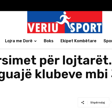
Lojra me Dorë
Boks
Ekipet Kombëtare
Spor
rsimet për lojtarët
aguajë klubeve mbi
Shpërndaj