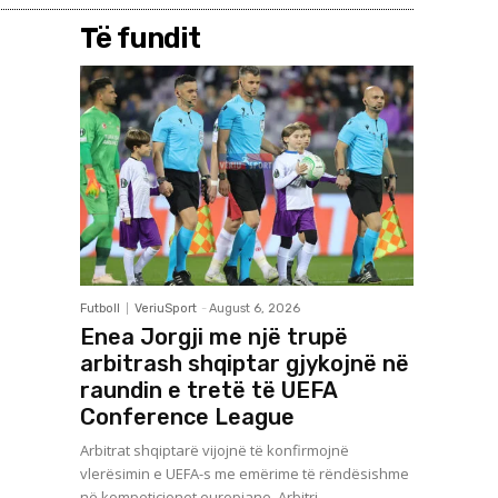
Të fundit
Futboll
VeriuSport
-
August 6, 2026
Enea Jorgji me një trupë
arbitrash shqiptar gjykojnë në
raundin e tretë të UEFA
Conference League
Arbitrat shqiptarë vijojnë të konfirmojnë
vlerësimin e UEFA-s me emërime të rëndësishme
në kompeticionet europiane. Arbitri