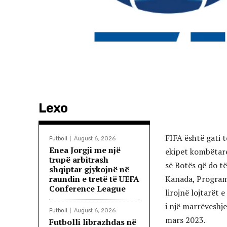
Lexo
FIFA është gati t
Futboll
August 6, 2026
Enea Jorgji me një
ekipet kombëtare
trupë arbitrash
së Botës që do t
shqiptar gjykojnë në
raundin e tretë të UEFA
Kanada, Programi 
Conference League
lirojnë lojtarët 
i një marrëveshj
Futboll
August 6, 2026
mars 2023.
Futbolli librazhdas në