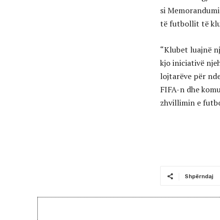
si Memorandumi 
të futbollit të k
“Klubet luajnë n
kjo iniciativë nje
lojtarëve për nd
FIFA-n dhe komun
zhvillimin e fut
Shpërndaj