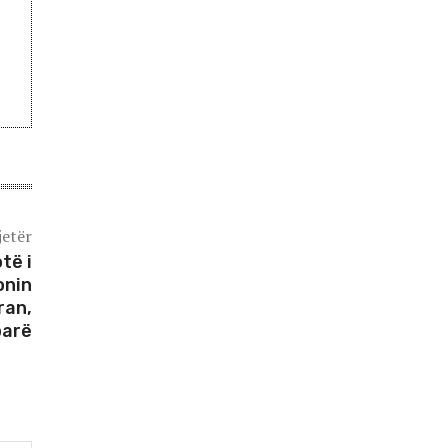
jetër
të i
onin
ran,
parë