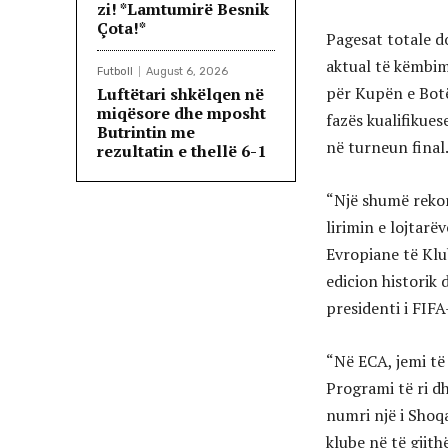
zi! *Lamtumirë Besnik
Çota!*
Pagesat totale d
aktual të këmbim
Futboll
August 6, 2026
për Kupën e Botë
Luftëtari shkëlqen në
miqësore dhe mposht
fazës kualifikues
Butrintin me
në turneun final
rezultatin e thellë 6-1
“Një shumë rekor
lirimin e lojtarë
Evropiane të Klu
edicion historik 
presidenti i FIFA
“Në ECA, jemi të
Programi të ri dh
numri një i Shoq
klube në të gjith