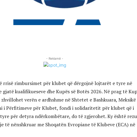
- Reklamë -
ë rrisë rimbursimet për klubet që dërgojnë lojtarët e tyre në
 gjatë kualifikueseve dhe Kupës së Botës 2026. Në prag të Ku
ë zhvillohet verën e ardhshme në Shtetet e Bashkuara, Meksikë
i Përfitimeve për Klubet, fondi i solidaritetit për klubet që i
e tyre për detyra ndërkombëtare, do të zgjerohet. Ky është rezu
eje të nënshkruar me Shoqatën Evropiane të Klubeve (ECA) në