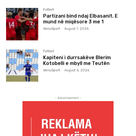
Futboll
Partizani bind ndaj Elbasanit. E
mund në miqësore 3 me 1
VeriuSport
-
August 7, 2026
Futboll
Kapiteni i durrsakëve Blerim
Kotobelli e mbyll me Teutën
VeriuSport
-
August 6, 2026
- Advertisement -