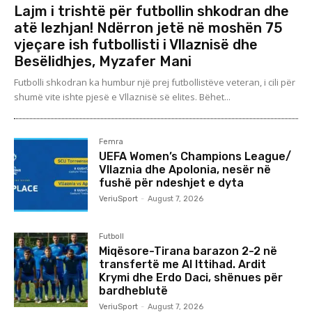
Lajm i trishtë për futbollin shkodran dhe
atë lezhjan! Ndërron jetë në moshën 75
vjeçare ish futbollisti i Vllaznisë dhe
Besëlidhjes, Myzafer Mani
Futbolli shkodran ka humbur një prej futbollistëve veteran, i cili për
shumë vite ishte pjesë e Vllaznisë së elites. Bëhet...
Femra
UEFA Women’s Champions League/
Vllaznia dhe Apolonia, nesër në
fushë për ndeshjet e dyta
VeriuSport
-
August 7, 2026
Futboll
Miqësore-Tirana barazon 2-2 në
transfertë me Al Ittihad. Ardit
Krymi dhe Erdo Daci, shënues për
bardheblutë
VeriuSport
-
August 7, 2026