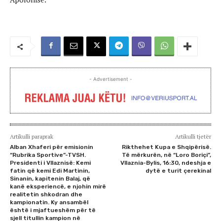
- Advertisement -
Artikulli paraprak
Artikulli tjetër
Alban Xhaferi për emisionin
Rikthehet Kupa e Shqipërisë.
“Rubrika Sportive”-TVSH.
Të mërkurën, në “Loro Boriçi”,
Presidenti i Vllaznisë: Kemi
Vllaznia-Bylis, 16:30, ndeshja e
fatin që kemi Edi Martinin,
dytë e turit çerekinal
Sinanin, kapitenin Balaj, që
kanë eksperiencë, e njohin mirë
realitetin shkodran dhe
kampionatin. Ky ansambël
është i mjaftueshëm për të
sjell titullin kampion në