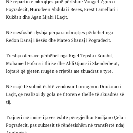
Në repartin e mbrojtjes janë përfshirë Vangjel Zguro i
Pogradecit, Nurudeen Abdulai i Besës, Erest Lamellari i
Kukësit dhe Agan Mjaki i Laçit.
Në mesfushë, dyshja përpara mbrojtjes përbëhet nga
Redon Danaj i Besës dhe Mateo Shanaj i Pogradecit.
Treshja ofensive përbëhet nga Rigel Tepshi i Korabit,
Mohamed Fofana i Ilirisë dhe Aldi Gjumsi i Skënderbeut,
lojtarë që gjetën rrugën e rrjetës me skuadrat e tyre.
Në majë të sulmit është vendosur Lorougnon Doukouo i
Laçit, që realizoi dy gola në fitoren e thellë të skuadrës së
tij.
Trajneri më i mirë i javës është përzgjedhur Emiljano Çela i
Pogradecit, pas suksesit të rëndësishëm në transfertë ndaj
Apolonisë.