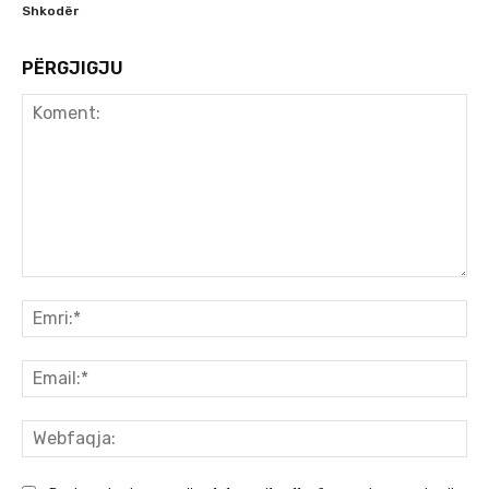
Shkodër
PËRGJIGJU
Koment:
Emr
Ema
We