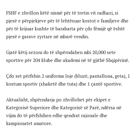
FSHF e zhvillon këtë nismë për të tretin vit radhazi, si
pjesë e përpjekjeve për të lehtësuar kostot e familjeve dhe
për të krijuar kushte të barabarta për çdo fëmijë që është
pjesë e garave zyrtare në mbarë vendin.
Gjatë këtij sezoni do të shpërndahen mbi 20,000 sete
sportive për 204 klube dhe akademi në të gjithë Shqipërinë.
Çdo set përfshin 2 uniforma loje (bluzë, pantallona, geta), 1
kostum sportiv (xhaketë dhe tuta) dhe 1 çantë sportive.
Aktualisht, shpërndarja po zhvillohet për ekipet e
Kategorisë Superiore dhe Kategorisë së Parë, ndërsa në
vijim do të përfshihen edhe qendrat rajonale dhe
kampionatet amatore.