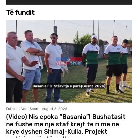
Të fundit
Futboll
VeriuSport
-
August 6, 2026
(Video) Nis epoka “Basania”! Bushatasit
në fushë me një staf krejt të ri me në
krye dyshen Shimaj-Kulla. Projekt