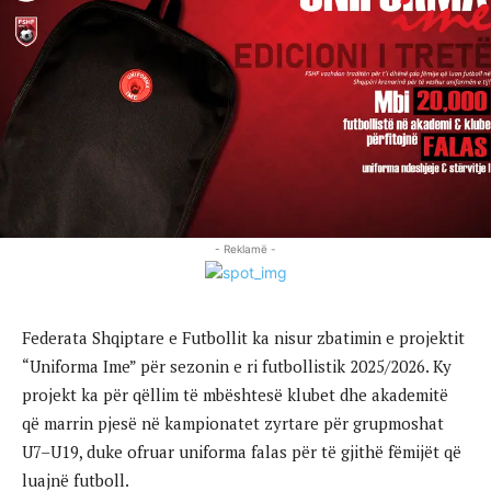
- Reklamë -
Federata Shqiptare e Futbollit ka nisur zbatimin e projektit
“Uniforma Ime” për sezonin e ri futbollistik 2025/2026. Ky
projekt ka për qëllim të mbështesë klubet dhe akademitë
që marrin pjesë në kampionatet zyrtare për grupmoshat
U7–U19, duke ofruar uniforma falas për të gjithë fëmijët që
luajnë futboll.