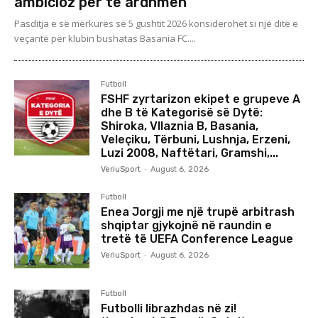
ambicioz për të ardhmen
Pasditja e së mërkurës së 5 gushtit 2026 konsiderohet si një ditë e
veçantë për klubin bushatas Basania FC....
Futboll
FSHF zyrtarizon ekipet e grupeve A
dhe B të Kategorisë së Dytë:
Shiroka, Vllaznia B, Basania,
Veleçiku, Tërbuni, Lushnja, Erzeni,
Luzi 2008, Naftëtari, Gramshi,...
VeriuSport
-
August 6, 2026
Futboll
Enea Jorgji me një trupë arbitrash
shqiptar gjykojnë në raundin e
tretë të UEFA Conference League
VeriuSport
-
August 6, 2026
Futboll
Futbolli librazhdas në zi!