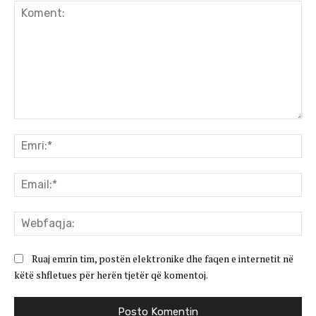
Koment:
Emr
Ema
We
Ruaj emrin tim, postën elektronike dhe faqen e internetit në
këtë shfletues për herën tjetër që komentoj.